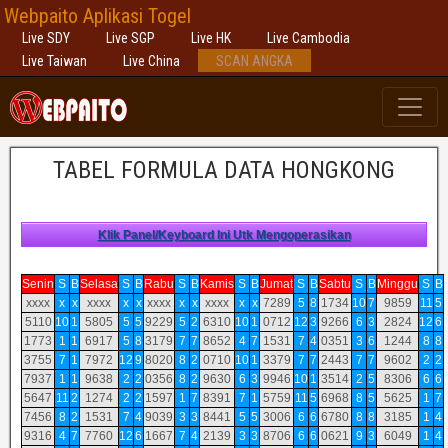
Webpaito Aplikasi Togel
Live SDY
Live SGP
Live HK
Live Cambodia
Live Taiwan
Live China
SCAN ANGKA
TABEL FORMULA DATA HONGKONG
Klik Panel/Keyboard Ini Utk Mengoperasikan
Senin
S
B
Selasa
S
B
Rabu
S
B
Kamis
S
B
Jumat
S
B
Sabtu
S
B
Minggu
S
B
x
x
x
x
x
x
x
x
x
x
x
x
x
x
x
x
x
x
x
x
x
x
x
x
7
2
8
9
5
8
1
7
3
4
10
7
9
8
5
9
11
5
5
1
1
0
10
1
5
8
0
5
5
5
9
2
2
9
5
2
6
3
1
0
10
1
0
7
1
2
12
3
9
2
6
6
6
3
2
8
2
4
12
6
1
7
7
3
1
1
6
9
1
7
5
8
3
1
7
9
7
7
8
6
5
2
4
7
1
5
3
1
7
4
0
3
5
1
3
6
1
2
4
4
8
8
3
7
5
5
7
1
7
9
7
2
12
9
8
0
2
0
8
2
0
7
1
0
10
1
3
3
7
9
7
7
2
4
4
3
7
7
9
6
0
2
2
2
7
9
3
7
1
1
9
6
3
8
2
2
0
3
5
6
8
2
9
6
3
0
6
3
9
9
4
6
10
1
3
5
1
4
2
5
8
3
0
6
6
6
5
6
4
7
11
2
1
2
7
4
2
2
1
5
9
7
1
7
8
3
9
1
7
1
5
7
5
9
11
5
6
9
6
8
8
5
5
6
2
5
1
7
7
4
5
6
8
2
1
5
3
1
7
4
9
0
3
9
3
3
8
4
4
1
5
5
3
0
0
6
6
6
6
7
8
0
8
8
3
1
8
5
1
4
9
3
1
6
4
7
7
7
6
0
12
6
1
6
6
7
7
4
2
1
3
9
3
3
8
7
0
6
6
6
0
6
2
1
9
3
6
0
4
9
1
4