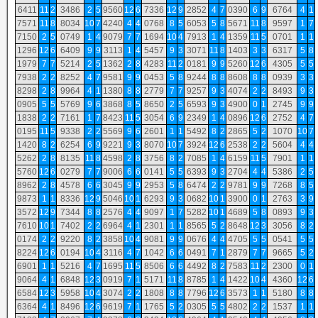
6
4
1
1
11
2
3
4
8
6
2
5
9
5
6
0
12
6
7
3
3
6
12
9
2
8
5
2
4
7
0
3
9
0
6
9
6
7
6
4
4
1
7
5
7
1
11
8
8
0
3
4
10
7
4
2
4
0
4
4
0
7
6
8
8
5
6
0
5
3
5
8
5
6
7
1
11
8
9
5
9
7
1
7
7
1
5
0
2
5
0
7
4
9
1
4
9
0
7
9
7
7
1
6
9
4
10
4
7
9
1
3
1
4
1
3
5
9
11
5
0
7
0
1
1
1
1
2
9
6
12
6
6
4
0
9
9
9
3
1
1
3
1
4
5
4
5
7
9
3
3
0
7
1
11
8
1
4
0
3
3
3
6
3
1
7
5
8
1
9
7
9
7
7
5
2
1
4
2
5
1
3
6
2
2
8
4
2
8
3
11
2
0
1
8
1
9
9
5
2
6
0
12
6
4
3
0
5
5
5
7
9
3
8
2
2
8
2
5
2
4
7
9
5
8
1
9
9
0
4
5
3
5
8
9
2
4
4
8
8
8
6
0
8
8
8
0
9
3
9
3
3
8
2
9
8
2
8
9
9
6
4
4
1
1
3
8
0
8
8
2
7
7
9
7
7
9
2
5
7
9
3
4
0
7
4
2
2
8
4
9
3
9
3
0
9
0
5
5
5
5
7
6
9
9
6
3
8
6
8
8
5
8
6
5
0
2
5
6
5
9
3
9
3
4
9
0
0
0
1
2
7
4
5
9
9
1
8
3
8
2
2
7
1
6
1
1
7
8
4
2
3
11
5
3
0
5
4
6
9
2
3
4
9
1
4
0
8
9
6
12
6
2
7
5
2
4
7
0
1
9
5
11
5
9
3
3
8
2
2
5
5
6
9
9
6
2
6
0
1
1
1
5
4
9
2
8
2
2
8
6
5
5
2
1
0
7
0
10
7
1
4
2
0
8
2
6
2
5
4
6
9
9
2
2
1
9
3
8
0
7
0
10
7
3
9
2
4
12
6
2
5
3
8
2
2
5
6
0
4
4
4
5
2
6
2
2
8
8
1
3
5
11
8
4
5
9
8
2
8
3
7
5
6
8
2
7
0
8
5
1
4
6
1
5
9
11
5
7
9
0
1
1
1
5
7
6
0
12
6
0
2
7
9
7
7
9
0
0
6
6
6
0
1
4
1
5
5
6
3
9
3
9
3
2
7
0
4
4
4
5
3
8
6
2
5
8
9
6
2
2
8
4
5
7
8
6
6
3
0
4
5
9
9
2
9
5
3
5
8
6
4
7
4
2
2
9
7
8
1
9
9
7
2
6
8
8
5
9
8
7
3
1
1
8
3
3
6
12
9
5
0
4
6
10
1
6
2
9
3
9
3
0
6
8
2
10
1
3
9
0
0
0
1
2
7
6
3
3
9
3
5
7
2
12
9
7
3
4
4
8
8
2
5
7
6
4
4
9
0
9
7
1
7
5
2
8
2
10
1
4
6
8
9
5
8
0
8
9
3
9
3
7
6
1
0
10
1
7
4
0
2
2
2
6
9
6
4
4
1
2
3
0
1
1
1
8
5
6
5
5
2
8
6
4
8
12
3
3
0
5
6
8
2
0
1
7
4
2
2
9
2
2
0
8
2
3
8
5
8
10
4
9
0
8
1
9
9
0
6
7
6
4
4
4
7
0
5
5
5
0
5
4
1
5
5
8
2
2
4
12
6
0
1
9
4
10
4
3
1
1
6
4
7
1
0
4
2
6
6
0
4
9
1
7
1
2
8
7
9
7
7
9
6
6
5
5
2
6
9
0
1
1
1
5
2
1
6
4
7
1
6
9
5
11
5
8
5
0
6
6
6
4
4
9
2
8
2
7
5
8
3
11
2
2
3
0
0
0
1
9
0
6
4
4
1
6
8
4
8
12
3
0
9
1
9
7
1
5
1
7
1
11
8
8
7
8
5
1
4
1
4
2
2
10
4
4
3
6
0
12
6
6
5
8
4
12
3
5
9
5
8
10
4
3
0
7
4
2
2
1
8
0
8
8
8
7
7
9
6
12
6
3
5
7
3
1
1
5
1
8
0
8
8
6
3
6
4
4
1
8
4
9
6
12
6
9
6
1
9
7
1
1
7
6
5
5
2
0
3
0
5
5
5
4
8
0
2
2
2
1
5
3
7
1
1