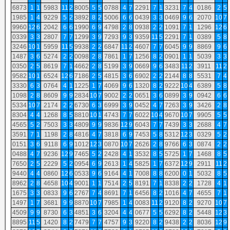
6
8
7
3
1
1
5
9
8
3
11
2
8
0
0
5
5
5
0
7
8
8
4
7
2
2
9
1
7
1
3
2
3
1
7
4
0
1
8
6
2
5
1
9
8
5
1
4
9
2
2
9
5
2
3
8
9
2
8
2
5
0
0
6
6
6
0
4
3
9
3
3
0
4
6
9
9
6
2
0
7
0
10
7
9
9
6
0
12
6
2
0
4
2
6
6
1
9
9
0
6
9
4
7
9
8
2
8
0
9
3
8
2
2
1
0
9
1
7
1
1
2
9
6
12
6
0
3
3
9
3
3
2
8
0
7
7
7
1
2
9
9
3
9
7
2
9
3
9
3
9
3
5
9
11
5
2
2
9
1
7
1
0
3
8
9
5
8
3
2
4
6
10
1
5
9
5
9
11
5
9
9
3
8
2
2
6
8
4
7
11
2
4
6
0
7
7
7
6
0
4
5
9
9
8
8
6
9
9
6
1
4
8
7
3
6
5
2
7
4
2
2
0
0
9
8
2
8
7
8
6
1
1
7
1
2
5
6
8
2
0
9
0
1
1
1
5
0
3
9
3
3
0
3
5
0
2
5
8
6
1
9
7
1
4
6
6
2
2
8
5
1
9
9
3
9
0
6
6
9
9
6
3
4
8
3
11
2
3
9
1
1
11
2
9
5
8
2
10
1
6
5
2
4
12
6
7
1
8
6
2
5
4
8
1
5
3
6
6
9
0
2
2
2
2
1
4
4
8
8
5
5
3
1
7
4
3
3
3
0
6
3
0
7
6
4
4
1
1
2
2
5
1
7
4
0
6
9
9
6
1
3
2
0
8
2
9
2
2
2
10
4
6
3
8
9
5
8
1
0
9
8
2
8
8
6
0
9
9
9
2
8
3
4
10
7
9
0
0
2
2
2
0
6
5
1
3
6
0
8
9
9
3
9
0
9
4
2
6
6
5
3
3
4
10
7
2
1
7
4
2
2
6
7
3
0
6
3
6
9
9
9
3
9
0
4
5
2
4
7
7
2
6
3
3
9
3
4
2
6
2
8
8
3
0
4
4
4
1
2
6
8
8
5
8
8
1
0
10
1
4
7
4
3
7
7
6
0
2
2
10
4
9
6
7
0
10
7
9
9
0
5
5
5
4
5
6
5
5
2
7
5
0
3
3
3
4
8
0
9
9
9
9
8
3
6
12
9
6
0
4
3
7
7
7
4
3
9
3
3
2
6
8
8
4
7
3
5
9
1
7
1
1
1
9
8
2
8
4
8
1
6
4
7
3
8
1
8
6
9
7
4
5
3
5
8
5
3
1
2
12
3
0
3
2
9
5
2
0
1
5
1
3
6
9
1
1
8
6
9
1
0
1
2
12
3
0
8
7
0
10
7
2
6
2
6
2
8
9
7
6
6
6
3
0
8
7
4
2
2
0
4
8
8
4
7
9
2
3
6
12
9
7
4
6
5
5
2
2
4
2
8
4
1
3
5
3
2
8
5
5
7
2
5
1
7
1
4
6
8
8
5
7
6
5
0
2
5
2
2
2
9
5
2
0
9
5
4
6
9
2
6
1
3
1
4
5
8
2
5
1
7
6
3
7
2
12
9
2
9
1
1
11
2
9
4
4
0
4
4
0
8
6
0
12
6
0
5
3
3
9
6
9
1
6
4
4
1
7
0
0
8
8
8
6
2
0
0
0
1
5
0
3
2
8
5
8
9
6
2
2
8
4
6
5
8
10
4
9
0
0
1
1
1
7
5
1
4
2
5
8
1
9
1
7
1
8
3
3
8
2
2
1
7
2
8
4
1
1
6
7
5
3
3
0
8
3
3
9
6
2
7
6
7
7
4
8
6
9
1
7
1
6
4
5
6
8
2
1
0
1
6
4
7
4
6
5
5
7
1
1
4
9
7
1
7
3
6
8
1
9
9
8
8
7
0
10
7
7
9
8
5
1
4
0
0
8
3
11
2
9
1
2
0
8
2
9
2
7
0
10
7
4
5
0
9
9
9
8
7
3
0
6
3
4
8
5
1
3
6
3
2
0
4
4
4
0
6
7
7
5
5
6
2
9
2
8
2
5
4
4
8
12
3
8
8
9
5
11
5
1
4
2
0
8
2
7
4
7
9
7
7
4
7
5
7
9
3
9
2
2
0
8
2
9
4
3
8
2
2
8
0
3
6
12
9