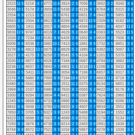
2
5
2
3
11
5
5
2
1
6
4
7
4
7
7
1
11
8
3
9
1
4
2
5
7
0
5
6
8
2
3
6
0
2
2
2
9
3
4
0
4
4
3
0
4
6
10
1
5
1
7
4
2
2
3
9
5
9
11
5
5
4
3
8
2
2
4
2
1
6
4
7
6
7
6
4
4
1
6
3
1
5
3
6
2
5
5
4
6
9
1
2
1
3
1
4
2
1
2
1
9
3
8
7
6
1
1
7
0
8
3
1
7
4
2
8
4
2
6
6
5
9
5
5
7
1
9
5
6
3
3
9
2
5
0
4
4
4
9
8
1
3
1
4
8
2
8
9
5
8
6
6
7
2
12
9
2
3
0
9
9
9
9
1
8
2
10
1
6
8
0
5
5
5
1
9
1
1
11
2
2
0
1
7
5
8
9
8
0
4
4
4
4
5
9
4
10
4
3
6
8
1
9
9
6
0
4
7
11
2
9
8
3
6
12
9
9
7
4
7
11
2
4
0
1
9
7
1
4
6
2
9
5
2
0
6
4
0
4
4
0
3
6
3
3
9
5
5
2
3
11
5
1
0
2
6
2
8
7
2
3
4
10
7
0
1
8
1
9
9
6
4
2
6
2
8
1
6
5
2
4
7
0
9
2
0
8
2
7
0
0
6
6
6
6
0
0
8
8
8
6
5
3
8
2
2
3
8
8
2
10
1
7
4
1
3
1
4
1
8
8
1
9
9
1
7
3
2
8
5
8
9
5
1
3
6
3
2
7
8
6
6
4
9
1
2
12
3
3
8
7
5
3
3
8
8
2
9
5
2
1
9
9
5
11
5
4
3
8
2
10
1
5
0
9
7
1
7
3
5
2
7
3
9
4
1
7
5
3
3
8
2
5
0
2
5
6
5
4
1
5
5
4
1
0
4
4
4
1
2
0
1
1
1
5
3
7
0
10
7
2
0
3
5
11
8
6
8
7
7
5
5
4
0
2
6
2
8
7
3
4
6
10
1
0
6
8
7
3
6
4
7
9
4
10
4
3
8
8
2
10
1
0
2
3
6
12
9
8
6
3
7
1
1
5
8
4
3
7
7
4
9
0
1
1
1
3
2
1
0
10
1
1
2
0
8
8
8
5
4
3
2
8
5
9
3
8
6
2
5
5
4
1
1
11
2
8
8
0
6
6
6
3
0
5
4
6
9
7
1
6
6
6
3
6
6
5
7
9
3
8
3
1
7
5
8
2
3
7
6
4
4
5
8
8
0
8
8
7
9
9
0
6
9
7
1
9
4
10
4
3
7
0
7
7
7
4
6
8
3
11
2
6
7
1
9
7
1
0
4
8
0
8
8
5
5
4
1
5
5
3
4
9
5
11
5
2
5
1
1
11
2
0
3
7
5
3
3
8
1
3
4
10
7
6
8
5
1
3
6
2
9
6
9
9
6
2
1
0
7
7
7
5
9
8
0
8
8
7
8
2
0
8
2
0
5
6
5
5
2
9
4
2
2
10
4
8
1
7
6
4
4
3
3
0
0
0
1
9
2
8
4
12
3
3
8
0
4
4
4
8
4
2
1
9
3
0
3
8
7
3
6
7
8
2
4
12
6
2
9
6
0
12
6
1
3
4
5
9
9
9
6
6
8
8
5
4
7
3
3
9
6
0
9
8
6
2
5
8
5
0
6
6
6
5
5
6
2
2
8
8
3
9
6
12
6
8
8
4
2
6
6
5
6
4
8
12
3
3
7
6
0
12
6
6
9
2
0
8
2
4
6
0
7
7
7
9
9
3
4
10
7
3
5
5
2
4
7
7
8
5
0
2
5
3
7
0
5
5
5
9
3
2
7
3
9
1
2
4
3
7
7
5
4
8
8
4
7
3
1
9
4
10
4
1
5
5
2
4
7
9
3
2
3
11
5
0
6
9
8
2
8
7
0
6
7
7
4
4
6
8
9
5
8
6
7
0
2
2
2
2
1
7
9
7
7
5
1
3
4
10
7
7
2
9
3
9
3
3
8
7
6
4
4
4
7
3
9
3
3
9
2
1
4
2
5
2
4
6
3
3
9
2
9
9
1
7
1
1
6
3
8
2
2
6
7
4
4
8
8
8
5
7
2
12
9
7
5
2
1
9
3
1
0
1
6
4
7
5
8
6
7
7
4
4
2
7
8
6
6
1
0
3
9
3
3