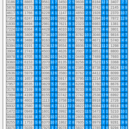
3
1
8
6
2
5
8
8
6
5
5
2
9
5
6
1
1
7
3
4
5
0
2
5
9
6
0
8
8
8
8
1
8
4
12
3
3
4
0
7
7
7
5
8
7
8
6
6
8
1
7
3
1
1
1
2
6
8
8
5
8
1
8
9
5
8
8
4
8
1
9
9
3
7
4
2
6
6
2
1
4
5
9
9
4
6
1
7
5
8
1
7
6
6
6
3
6
2
2
8
4
1
1
1
4
7
11
2
4
8
5
0
2
5
1
9
2
8
4
1
2
3
7
0
10
7
7
3
5
4
6
9
6
2
4
7
11
2
6
0
8
2
10
1
0
9
9
2
8
2
6
7
8
6
2
5
5
3
9
4
10
4
7
8
7
2
12
9
1
8
3
0
6
3
8
4
9
4
10
4
2
9
8
1
9
9
7
6
2
1
9
3
2
3
2
3
11
5
6
9
8
3
11
2
1
3
8
1
9
9
7
2
2
4
12
6
6
3
6
4
4
1
4
4
2
8
4
1
4
0
1
0
10
1
0
3
6
4
4
1
2
0
7
6
4
4
3
8
0
1
1
1
8
6
6
9
9
6
3
4
0
9
9
9
5
7
3
4
10
7
8
9
6
9
9
6
8
7
8
2
10
1
3
0
4
6
10
1
9
8
1
6
4
7
1
5
7
6
4
4
3
4
8
8
4
7
9
1
6
3
3
9
9
0
3
2
8
5
2
7
9
0
6
9
4
6
7
1
11
8
5
7
4
0
4
4
6
3
9
4
10
4
0
1
9
1
7
1
4
2
3
6
12
9
9
5
5
4
6
9
8
9
3
6
12
9
5
9
1
1
11
2
1
2
9
8
2
8
3
9
0
4
4
4
2
7
4
3
7
7
4
5
0
3
3
3
4
6
2
6
2
8
2
0
0
7
7
7
6
8
5
1
3
6
8
8
0
0
0
1
8
9
7
8
6
6
4
7
0
5
5
5
5
3
8
2
10
1
9
4
2
9
5
2
0
4
4
9
1
4
7
4
8
9
5
8
7
6
9
3
9
3
9
3
6
0
12
6
6
1
5
3
5
8
2
0
7
0
10
7
8
1
3
5
11
8
8
2
5
6
8
2
7
5
2
3
11
5
3
3
6
8
8
5
4
8
9
6
12
6
2
1
2
5
1
7
6
2
9
7
1
7
3
8
0
6
6
6
2
3
8
5
1
4
8
7
3
8
2
2
6
6
2
4
12
6
2
6
3
6
12
9
5
9
7
9
7
7
0
0
9
6
12
6
3
5
8
0
8
8
8
7
6
2
2
8
4
4
1
2
12
3
8
0
9
9
3
9
1
6
5
1
3
6
1
6
5
7
9
3
2
4
6
5
5
2
5
9
1
7
5
8
3
7
9
5
11
5
2
2
1
4
2
5
6
0
2
0
8
2
7
9
5
7
9
3
8
5
3
5
11
8
0
8
2
9
5
2
7
0
8
5
1
4
6
2
0
6
6
6
1
7
6
0
12
6
8
6
7
6
4
4
3
1
7
8
6
6
2
1
6
9
9
6
0
8
3
9
3
3
5
8
6
8
8
5
9
2
3
3
9
6
6
5
2
9
5
2
7
9
3
9
3
3
7
9
9
4
10
4
4
1
9
9
3
9
8
1
5
5
7
1
0
7
4
2
6
6
2
7
4
2
6
6
2
5
3
6
12
9
6
9
9
2
8
2
5
1
2
7
3
9
4
6
0
2
2
2
1
1
1
3
1
4
3
7
5
8
10
4
9
9
2
0
8
2
8
9
1
8
6
9
2
7
2
6
2
8
6
9
3
2
8
5
2
5
8
0
8
8
7
6
8
8
4
7
3
1
1
2
12
3
0
8
2
2
10
4
6
0
8
4
12
3
6
9
1
8
6
9
1
4
7
2
12
9
0
9
4
9
1
4
1
6
0
1
1
1
3
9
9
2
8
2
4
0
2
3
11
5
5
4
7
3
1
1
5
2
1
0
10
1
9
9
4
8
12
3
9
1
8
8
4
7
3
5
7
0
10
7
6
3
5
3
5
8
2
8
0
5
5
5
8
9
2
0
8
2
4
3
5
9
11
5
8
2
5
5
7
1
1
7
5
3
5
8
6
3
7
0
10
7
1
8
6
2
2
8
7
6
0
5
5
5
8
9
7
9
7
7
9
2
8
1
9
9
3
0
7
5
3
3
5
0
3
9
3
3
7
9
2
5
1
7
9
0
7
8
6
6
5
8
3
7
1
1
2
7
8
5
1
4
9
2
9
4
10
4