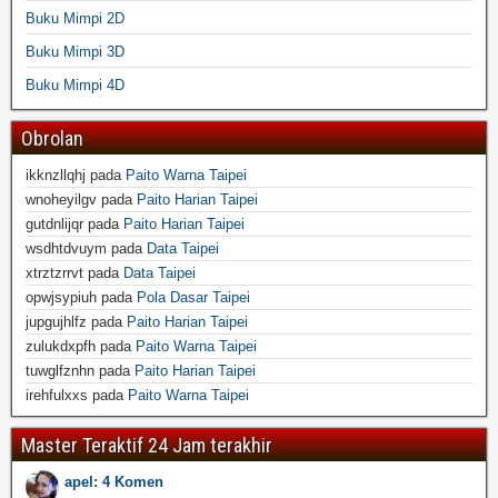
Buku Mimpi 2D
Buku Mimpi 3D
Buku Mimpi 4D
Obrolan
ikknzllqhj
pada
Paito Warna Taipei
wnoheyilgv
pada
Paito Harian Taipei
gutdnlijqr
pada
Paito Harian Taipei
wsdhtdvuym
pada
Data Taipei
xtrztzrrvt
pada
Data Taipei
opwjsypiuh
pada
Pola Dasar Taipei
jupgujhlfz
pada
Paito Harian Taipei
zulukdxpfh
pada
Paito Warna Taipei
tuwglfznhn
pada
Paito Harian Taipei
irehfulxxs
pada
Paito Warna Taipei
Master Teraktif 24 Jam terakhir
apel: 4 Komen