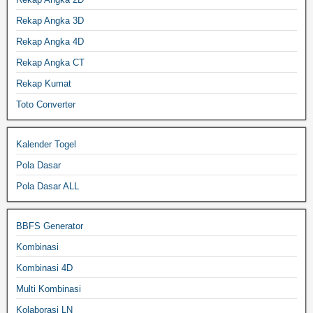
Rekap Angka 3D
Rekap Angka 4D
Rekap Angka CT
Rekap Kumat
Toto Converter
Kalender Togel
Pola Dasar
Pola Dasar ALL
BBFS Generator
Kombinasi
Kombinasi 4D
Multi Kombinasi
Kolaborasi LN