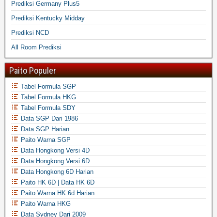
Prediksi Germany Plus5
Prediksi Kentucky Midday
Prediksi NCD
All Room Prediksi
Paito Populer
Tabel Formula SGP
Tabel Formula HKG
Tabel Formula SDY
Data SGP Dari 1986
Data SGP Harian
Paito Warna SGP
Data Hongkong Versi 4D
Data Hongkong Versi 6D
Data Hongkong 6D Harian
Paito HK 6D | Data HK 6D
Paito Warna HK 6d Harian
Paito Warna HKG
Data Sydney Dari 2009