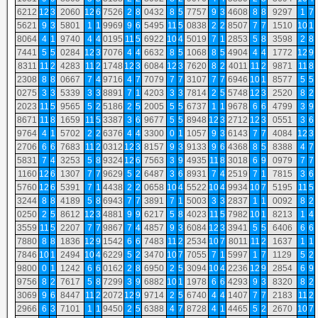
6
2
1
2
12
3
2
0
6
0
12
6
7
5
2
6
2
8
0
4
3
2
8
5
7
7
5
7
9
3
4
6
0
8
8
8
9
2
9
7
1
7
5
6
2
1
9
3
5
8
0
1
1
1
9
9
6
9
9
6
5
4
9
5
11
5
0
8
3
8
2
2
8
5
0
7
7
7
1
5
1
0
10
1
8
0
6
4
4
1
9
7
4
0
4
4
0
1
9
5
11
5
6
9
2
2
10
4
5
0
1
9
7
1
2
8
5
3
5
8
3
5
9
8
2
8
7
4
4
1
5
5
0
2
8
4
12
3
7
0
7
6
4
4
6
6
3
2
8
5
1
0
6
8
8
5
4
9
0
4
4
4
1
7
7
2
12
9
8
3
1
1
11
2
4
2
8
3
11
2
1
7
4
8
12
3
6
0
8
4
12
3
7
6
2
0
8
2
4
0
1
1
11
2
9
8
7
1
11
8
2
3
0
8
8
8
0
6
6
7
7
4
9
7
1
6
4
7
7
0
7
9
7
7
3
1
0
7
7
7
6
9
4
6
10
1
8
5
7
7
5
5
0
2
7
5
3
3
5
3
3
9
3
3
8
8
9
1
7
1
4
2
0
3
3
3
7
8
1
4
2
5
5
7
4
8
12
3
2
5
2
0
8
2
2
0
2
3
11
5
9
5
6
5
5
2
5
1
8
6
2
5
2
0
0
5
5
5
6
7
3
7
1
1
9
6
7
8
6
6
4
7
9
9
3
9
8
6
7
1
11
8
1
6
5
9
11
5
3
3
8
7
3
6
9
6
7
7
5
5
8
9
4
8
12
3
2
7
1
2
12
3
0
5
5
1
3
6
9
7
6
4
4
1
5
7
0
2
2
2
6
3
7
6
4
4
3
3
0
0
0
1
1
0
5
7
9
3
6
1
4
3
7
7
4
0
8
4
12
3
2
7
0
6
6
6
7
6
8
3
11
2
0
3
1
2
12
3
8
1
5
7
9
3
9
1
3
3
9
6
4
3
6
8
8
5
8
3
8
8
4
7
5
8
3
1
7
4
3
2
5
3
5
8
9
3
2
4
12
6
7
5
6
3
3
9
4
9
3
5
11
8
3
0
1
8
6
9
0
9
7
9
7
7
1
1
6
0
12
6
1
3
0
7
7
7
9
6
2
9
5
2
6
4
8
7
3
6
8
9
3
1
7
4
2
5
1
9
7
1
7
8
1
5
3
6
5
7
6
0
12
6
5
3
9
1
7
1
4
4
3
8
2
2
0
6
5
8
10
4
5
5
2
2
10
4
9
9
3
4
10
7
5
1
9
5
11
5
3
2
4
4
8
8
4
1
8
9
5
8
6
9
4
3
7
7
3
8
9
1
7
1
5
0
0
3
3
3
2
8
3
7
1
1
0
0
9
2
8
2
0
2
5
0
2
5
8
6
1
2
12
3
4
8
8
1
9
9
6
2
1
7
5
8
4
0
2
3
11
5
7
9
8
2
10
1
8
2
1
3
1
4
3
5
5
9
11
5
2
2
0
7
7
7
9
8
6
7
7
4
4
8
5
7
9
3
6
0
8
4
12
3
3
9
4
1
5
5
6
4
0
6
6
6
7
8
8
0
8
8
1
8
3
6
12
9
1
5
4
2
6
6
7
4
8
3
11
2
2
5
3
4
10
7
8
0
1
1
11
2
1
6
3
7
1
1
7
8
4
6
10
1
2
4
9
4
10
4
6
2
2
9
5
2
3
4
7
0
10
7
7
0
5
5
7
1
5
9
9
7
1
7
1
1
2
9
5
2
9
8
0
0
0
1
1
2
4
2
6
6
0
1
6
2
2
8
6
9
5
0
2
5
3
0
9
4
10
4
2
2
3
6
12
9
2
8
5
4
6
9
9
7
5
6
8
2
7
6
1
7
5
8
7
2
9
9
3
9
6
8
8
2
10
1
1
9
7
8
6
6
4
2
9
3
9
3
8
3
2
0
8
2
3
0
6
9
9
6
8
4
4
7
11
2
2
0
7
2
12
9
9
7
1
4
2
5
6
7
4
0
4
4
1
4
0
7
7
7
2
1
8
3
11
2
2
9
6
6
6
3
7
1
0
1
1
1
9
4
5
0
2
5
6
3
8
8
4
7
8
7
2
8
4
1
4
4
6
5
5
2
2
6
7
0
10
7