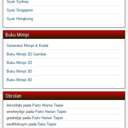
Syair Sydney
Syair Singapore
Syair Hongkong
Buku Mimpi
Generator Mimpi & Kodal
Buku Mimpi 2D Gambar
Buku Mimpi 2D
Buku Mimpi 3D
Buku Mimpi 4D
Obrolan
ikknzllqhj
pada
Paito Warna Taipei
wnoheyilgv
pada
Paito Harian Taipei
gutdnlijqr
pada
Paito Harian Taipei
wsdhtdvuym
pada
Data Taipei