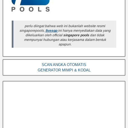
perlu diingat bahwa web ini bukanlah website resmi
singaporepools,
livesgp
ini hanya menyediakan data yang
dikeluarkan oleh official
singapore pools
dan tidak
mempunyai hubungan atau kerjasama dalam bentuk
apapun.
SCAN ANGKA OTOMATIS
GENERATOR MIMPI & KODAL