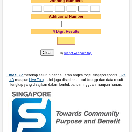
Live SGP
merekap seluruh pengeluaran angka togel singaporepools.
Live
4D
maupun
Live Toto
disini juga disediakan
paito sgp
dan data result
lengkap yang disajikan dalam bentuk paito mingguan maupun harian.