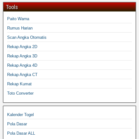
Tools
Paito Warna
Rumus Harian
Scan Angka Otomatis
Rekap Angka 2D
Rekap Angka 3D
Rekap Angka 4D
Rekap Angka CT
Rekap Kumat
Toto Converter
Kalender Togel
Pola Dasar
Pola Dasar ALL