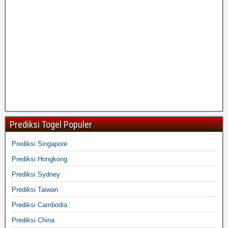
Prediksi Togel Populer
Prediksi Singapore
Prediksi Hongkong
Prediksi Sydney
Prediksi Taiwan
Prediksi Cambodia
Prediksi China