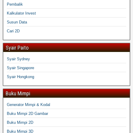
Pembalik
Kalkulator Invest
Susun Data
Cari 2D
Syair Paito
Syair Sydney
Syair Singapore
Syair Hongkong
Buku Mimpi
Generator Mimpi & Kodal
Buku Mimpi 2D Gambar
Buku Mimpi 2D
Buku Mimpi 3D