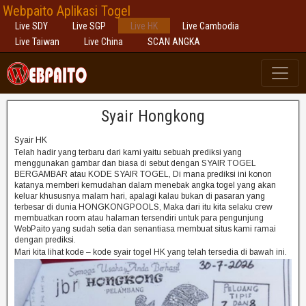
Webpaito Aplikasi Togel
Live SDY
Live SGP
Live HK
Live Cambodia
Live Taiwan
Live China
SCAN ANGKA
Syair Hongkong
Syair HK
Telah hadir yang terbaru dari kami yaitu sebuah prediksi yang
menggunakan gambar dan biasa di sebut dengan SYAIR TOGEL
BERGAMBAR atau KODE SYAIR TOGEL, Di mana prediksi ini konon
katanya memberi kemudahan dalam menebak angka togel yang akan
keluar khususnya malam hari, apalagi kalau bukan di pasaran yang
terbesar di dunia HONGKONGPOOLS, Maka dari itu kita selaku crew
membuatkan room atau halaman tersendiri untuk para pengunjung
WebPaito yang sudah setia dan senantiasa membuat situs kami ramai
dengan prediksi.
Mari kita lihat kode – kode syair togel HK yang telah tersedia di bawah ini.