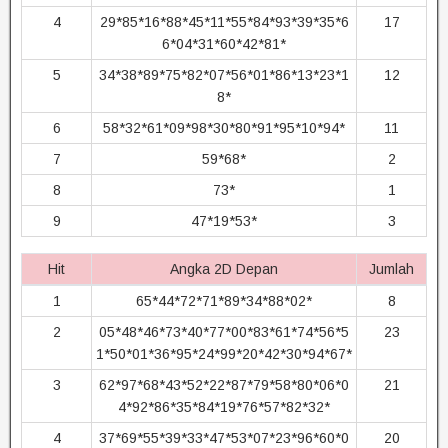
4
29*85*16*88*45*11*55*84*93*39*35*6
17
6*04*31*60*42*81*
5
34*38*89*75*82*07*56*01*86*13*23*1
12
8*
6
58*32*61*09*98*30*80*91*95*10*94*
11
7
59*68*
2
8
73*
1
9
47*19*53*
3
Hit
Angka 2D Depan
Jumlah
1
65*44*72*71*89*34*88*02*
8
2
05*48*46*73*40*77*00*83*61*74*56*5
23
1*50*01*36*95*24*99*20*42*30*94*67*
3
62*97*68*43*52*22*87*79*58*80*06*0
21
4*92*86*35*84*19*76*57*82*32*
4
37*69*55*39*33*47*53*07*23*96*60*0
20