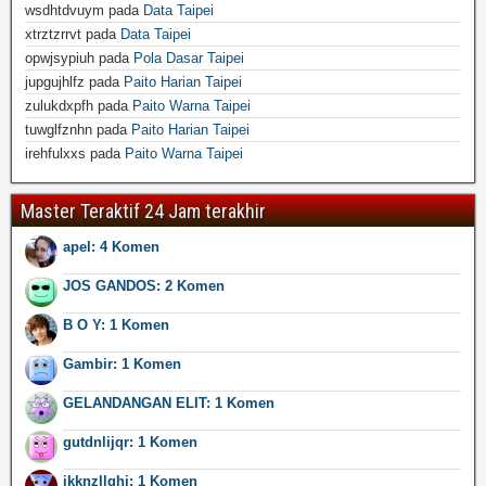
wsdhtdvuym
pada
Data Taipei
xtrztzrrvt
pada
Data Taipei
opwjsypiuh
pada
Pola Dasar Taipei
jupgujhlfz
pada
Paito Harian Taipei
zulukdxpfh
pada
Paito Warna Taipei
tuwglfznhn
pada
Paito Harian Taipei
irehfulxxs
pada
Paito Warna Taipei
Master Teraktif 24 Jam terakhir
apel: 4 Komen
JOS GANDOS: 2 Komen
B O Y: 1 Komen
Gambir: 1 Komen
GELANDANGAN ELIT: 1 Komen
gutdnlijqr: 1 Komen
ikknzllqhj: 1 Komen