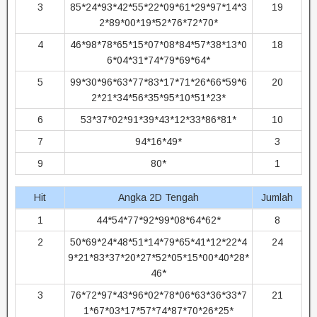
3
85*24*93*42*55*22*09*61*29*97*14*3
19
2*89*00*19*52*76*72*70*
4
46*98*78*65*15*07*08*84*57*38*13*0
18
6*04*31*74*79*69*64*
5
99*30*96*63*77*83*17*71*26*66*59*6
20
2*21*34*56*35*95*10*51*23*
6
53*37*02*91*39*43*12*33*86*81*
10
7
94*16*49*
3
9
80*
1
Hit
Angka 2D Tengah
Jumlah
1
44*54*77*92*99*08*64*62*
8
2
50*69*24*48*51*14*79*65*41*12*22*4
24
9*21*83*37*20*27*52*05*15*00*40*28*
46*
3
76*72*97*43*96*02*78*06*63*36*33*7
21
1*67*03*17*57*74*87*70*26*25*