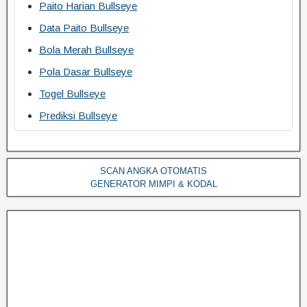
Paito Harian Bullseye
Data Paito Bullseye
Bola Merah Bullseye
Pola Dasar Bullseye
Togel Bullseye
Prediksi Bullseye
SCAN ANGKA OTOMATIS
GENERATOR MIMPI & KODAL