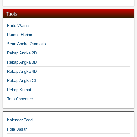
Tools
Paito Warna
Rumus Harian
Scan Angka Otomatis
Rekap Angka 2D
Rekap Angka 3D
Rekap Angka 4D
Rekap Angka CT
Rekap Kumat
Toto Converter
Kalender Togel
Pola Dasar