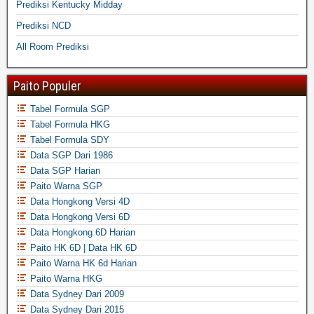
Prediksi Kentucky Midday
Prediksi NCD
All Room Prediksi
Paito Populer
Tabel Formula SGP
Tabel Formula HKG
Tabel Formula SDY
Data SGP Dari 1986
Data SGP Harian
Paito Warna SGP
Data Hongkong Versi 4D
Data Hongkong Versi 6D
Data Hongkong 6D Harian
Paito HK 6D | Data HK 6D
Paito Warna HK 6d Harian
Paito Warna HKG
Data Sydney Dari 2009
Data Sydney Dari 2015