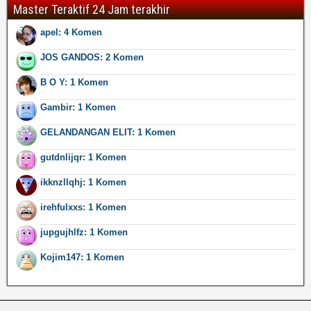
Master Teraktif 24 Jam terakhir
apel: 4 Komen
JOS GANDOS: 2 Komen
B O Y: 1 Komen
Gambir: 1 Komen
GELANDANGAN ELIT: 1 Komen
gutdnlijqr: 1 Komen
ikknzllqhj: 1 Komen
irehfulxxs: 1 Komen
jupgujhlfz: 1 Komen
Kojim147: 1 Komen