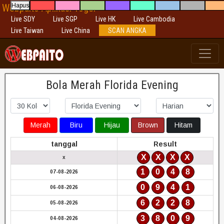
Webpaito Aplikasi Togel
Hapus
Live SDY
Live SGP
Live HK
Live Cambodia
Live Taiwan
Live China
SCAN ANGKA
Bola Merah Florida Evening
Merah
Biru
Hijau
Brown
Hitam
tanggal
Result
X
X
X
X
x
1
0
4
8
07-08-2026
0
9
4
1
06-08-2026
6
2
2
8
05-08-2026
3
8
0
9
04-08-2026