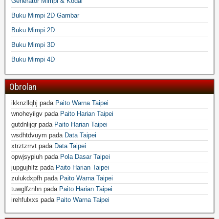
Generator Mimpi & Kodal
Buku Mimpi 2D Gambar
Buku Mimpi 2D
Buku Mimpi 3D
Buku Mimpi 4D
Obrolan
ikknzllqhj
pada
Paito Warna Taipei
wnoheyilgv
pada
Paito Harian Taipei
gutdnlijqr
pada
Paito Harian Taipei
wsdhtdvuym
pada
Data Taipei
xtrztzrrvt
pada
Data Taipei
opwjsypiuh
pada
Pola Dasar Taipei
jupgujhlfz
pada
Paito Harian Taipei
zulukdxpfh
pada
Paito Warna Taipei
tuwglfznhn
pada
Paito Harian Taipei
irehfulxxs
pada
Paito Warna Taipei