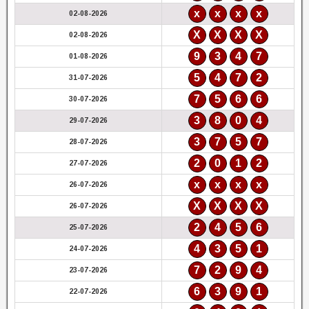
x
x
x
x
02-08-2026
X
X
X
X
02-08-2026
9
3
4
7
01-08-2026
5
4
7
2
31-07-2026
7
5
6
6
30-07-2026
3
8
0
4
29-07-2026
3
7
5
7
28-07-2026
2
0
1
2
27-07-2026
x
x
x
x
26-07-2026
X
X
X
X
26-07-2026
2
4
5
6
25-07-2026
4
3
5
1
24-07-2026
7
2
9
4
23-07-2026
6
3
9
1
22-07-2026