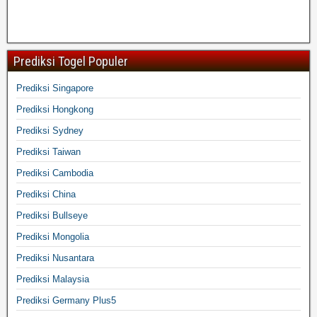
Prediksi Togel Populer
Prediksi Singapore
Prediksi Hongkong
Prediksi Sydney
Prediksi Taiwan
Prediksi Cambodia
Prediksi China
Prediksi Bullseye
Prediksi Mongolia
Prediksi Nusantara
Prediksi Malaysia
Prediksi Germany Plus5