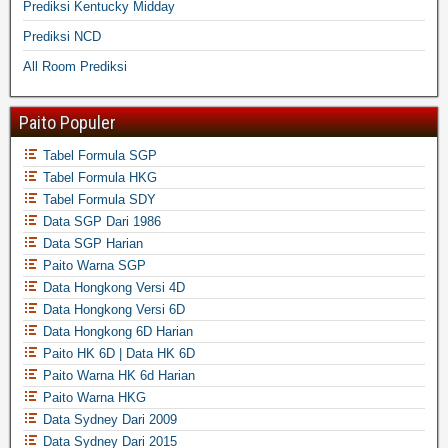
Prediksi Kentucky Midday
Prediksi NCD
All Room Prediksi
Paito Populer
Tabel Formula SGP
Tabel Formula HKG
Tabel Formula SDY
Data SGP Dari 1986
Data SGP Harian
Paito Warna SGP
Data Hongkong Versi 4D
Data Hongkong Versi 6D
Data Hongkong 6D Harian
Paito HK 6D | Data HK 6D
Paito Warna HK 6d Harian
Paito Warna HKG
Data Sydney Dari 2009
Data Sydney Dari 2015