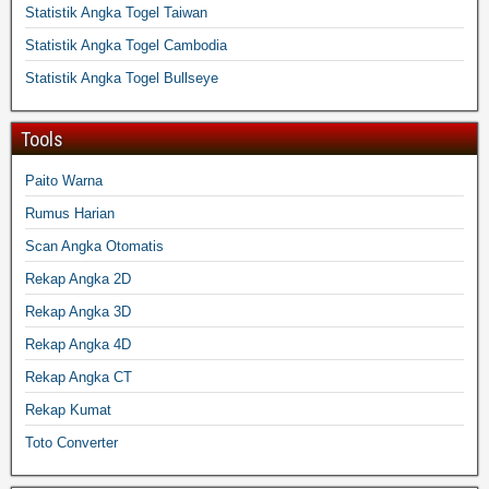
Statistik Angka Togel Taiwan
Statistik Angka Togel Cambodia
Statistik Angka Togel Bullseye
Tools
Paito Warna
Rumus Harian
Scan Angka Otomatis
Rekap Angka 2D
Rekap Angka 3D
Rekap Angka 4D
Rekap Angka CT
Rekap Kumat
Toto Converter