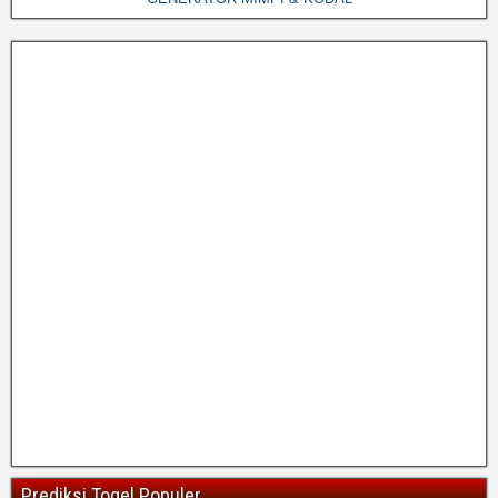
Prediksi Togel Populer