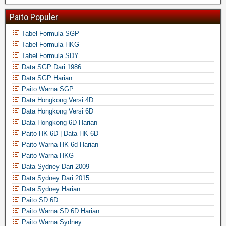
Paito Populer
Tabel Formula SGP
Tabel Formula HKG
Tabel Formula SDY
Data SGP Dari 1986
Data SGP Harian
Paito Warna SGP
Data Hongkong Versi 4D
Data Hongkong Versi 6D
Data Hongkong 6D Harian
Paito HK 6D | Data HK 6D
Paito Warna HK 6d Harian
Paito Warna HKG
Data Sydney Dari 2009
Data Sydney Dari 2015
Data Sydney Harian
Paito SD 6D
Paito Warna SD 6D Harian
Paito Warna Sydney