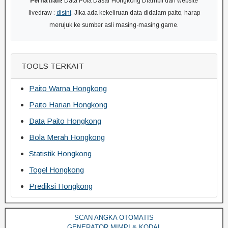
Perhatian!
Data Pola Dasar Hongkong Diambil dari website
livedraw :
disini
. Jika ada kekeliruan data didalam paito, harap
merujuk ke sumber asli masing-masing game.
TOOLS TERKAIT
Paito Warna Hongkong
Paito Harian Hongkong
Data Paito Hongkong
Bola Merah Hongkong
Statistik Hongkong
Togel Hongkong
Prediksi Hongkong
SCAN ANGKA OTOMATIS
GENERATOR MIMPI & KODAL