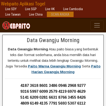
Webpaito Aplikasi Togel
Live SDY
Live SGP
Live HK
Live Cambodia
Live Taiwan
Live China
SCAN ANGKA
Data Gwangju Morning
Data Gwangju Morning
Atau paito biasa yang berbentuk
teks dan format sederhana, anda bisa memilih data hari
tertentu untuk melihat data lebih lengkap Gwangju Morning.
Juga Tersedia
Paito Warna Gwangju Morning
Serta
Paito
Harian Gwangju Morning
4187 3618 8601 3486 0946 2968 9277
9316 5997 6099 2579 4119 6970 4629
5141 6209 0281 6631 8766 3455 8426
4809 6149 4135 7791 5693 5307 6112