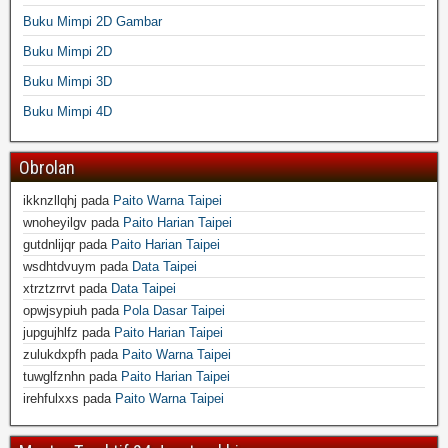
Buku Mimpi 2D Gambar
Buku Mimpi 2D
Buku Mimpi 3D
Buku Mimpi 4D
Obrolan
ikknzllqhj
pada
Paito Warna Taipei
wnoheyilgv
pada
Paito Harian Taipei
gutdnlijqr
pada
Paito Harian Taipei
wsdhtdvuym
pada
Data Taipei
xtrztzrrvt
pada
Data Taipei
opwjsypiuh
pada
Pola Dasar Taipei
jupgujhlfz
pada
Paito Harian Taipei
zulukdxpfh
pada
Paito Warna Taipei
tuwglfznhn
pada
Paito Harian Taipei
irehfulxxs
pada
Paito Warna Taipei