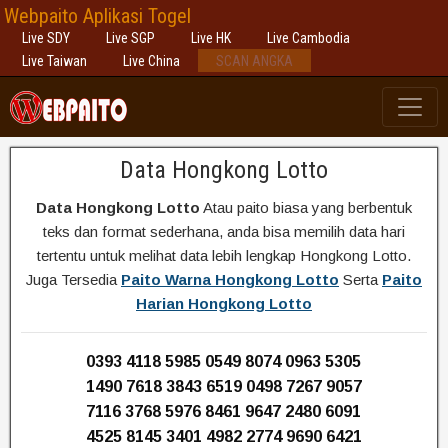
Webpaito Aplikasi Togel
Live SDY
Live SGP
Live HK
Live Cambodia
Live Taiwan
Live China
SCAN ANGKA
Data Hongkong Lotto
Data Hongkong Lotto
Atau paito biasa yang berbentuk
teks dan format sederhana, anda bisa memilih data hari
tertentu untuk melihat data lebih lengkap Hongkong Lotto.
Juga Tersedia
Paito Warna Hongkong Lotto
Serta
Paito
Harian Hongkong Lotto
0393 4118 5985 0549 8074 0963 5305
1490 7618 3843 6519 0498 7267 9057
7116 3768 5976 8461 9647 2480 6091
4525 8145 3401 4982 2774 9690 6421