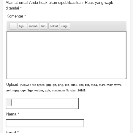
Alamat email Anda tidak akan dipublikasikan.
Ruas yang wajib
ditandai
*
Komentar
*
Upload
(Allowed file types:
jpg, gif, png, xls, xlsx, rar, zip, mp4, m4v, mov, wmv,
avi, mpg, ogv, 3gp, webm, apk
, maximum file size:
16MB.
Nama
*
Email
*