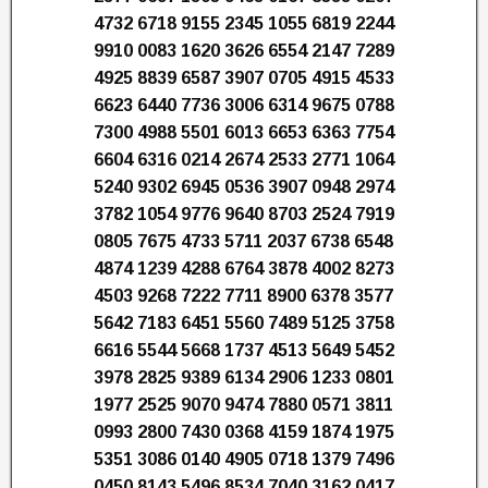
4732 6718 9155 2345 1055 6819 2244
9910 0083 1620 3626 6554 2147 7289
4925 8839 6587 3907 0705 4915 4533
6623 6440 7736 3006 6314 9675 0788
7300 4988 5501 6013 6653 6363 7754
6604 6316 0214 2674 2533 2771 1064
5240 9302 6945 0536 3907 0948 2974
3782 1054 9776 9640 8703 2524 7919
0805 7675 4733 5711 2037 6738 6548
4874 1239 4288 6764 3878 4002 8273
4503 9268 7222 7711 8900 6378 3577
5642 7183 6451 5560 7489 5125 3758
6616 5544 5668 1737 4513 5649 5452
3978 2825 9389 6134 2906 1233 0801
1977 2525 9070 9474 7880 0571 3811
0993 2800 7430 0368 4159 1874 1975
5351 3086 0140 4905 0718 1379 7496
0450 8143 5496 8534 7040 3162 0417