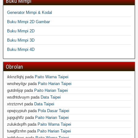
Buku Mimpi
Generator Mimpi & Kodal
Buku Mimpi 2D Gambar
Buku Mimpi 2D
Buku Mimpi 3D
Buku Mimpi 4D
Obrolan
ikknzllqhj
pada
Paito Warna Taipei
wnoheyilgv
pada
Paito Harian Taipei
gutdnlijqr
pada
Paito Harian Taipei
wsdhtdvuym
pada
Data Taipei
xtrztzrrvt
pada
Data Taipei
opwjsypiuh
pada
Pola Dasar Taipei
jupgujhlfz
pada
Paito Harian Taipei
zulukdxpfh
pada
Paito Warna Taipei
tuwglfznhn
pada
Paito Harian Taipei
irehfulxxs
pada
Paito Warna Taipei