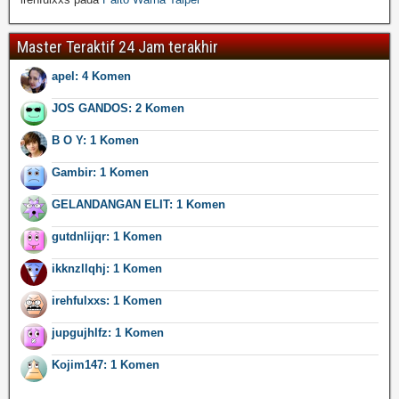
Master Teraktif 24 Jam terakhir
apel: 4 Komen
JOS GANDOS: 2 Komen
B O Y: 1 Komen
Gambir: 1 Komen
GELANDANGAN ELIT: 1 Komen
gutdnlijqr: 1 Komen
ikknzllqhj: 1 Komen
irehfulxxs: 1 Komen
jupgujhlfz: 1 Komen
Kojim147: 1 Komen