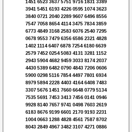
1451 6523 3637 5751 9716 1831 3389
3941 5451 6193 4226 0595 1074 3623
3840 0721 2040 2289 9607 6496 8556
7547 7058 8654 4114 3475 7834 3859
6773 4849 3168 2583 6076 2540 7295
0678 9553 7479 6356 6586 2321 4828
1402 1114 6407 6878 7254 6180 6639
2579 7452 0254 5083 4131 3281 1152
2943 5904 4682 9459 3033 8174 2037
4430 5389 6482 0790 4843 7206 0606
5900 0298 5116 7854 4497 7801 6934
8979 5894 2228 4403 4164 6408 7483
3307 5676 1451 7660 6648 0779 5134
7535 5691 7453 3413 7456 0141 0946
9928 8140 7657 9741 0498 7603 2619
6183 8676 9199 6601 2170 9193 2231
1004 0663 1288 4828 4561 7587 8702
8043 2849 4967 3482 3107 4271 0886