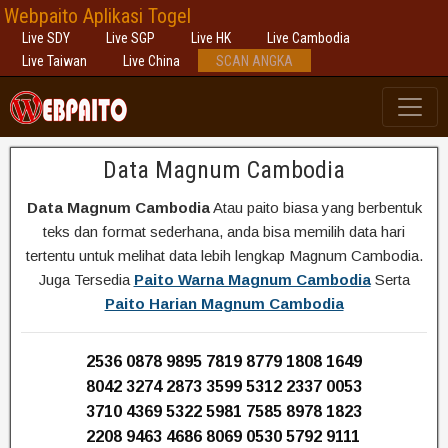
Webpaito Aplikasi Togel
Live SDY
Live SGP
Live HK
Live Cambodia
Live Taiwan
Live China
SCAN ANGKA
Data Magnum Cambodia
Data Magnum Cambodia
Atau paito biasa yang berbentuk
teks dan format sederhana, anda bisa memilih data hari
tertentu untuk melihat data lebih lengkap Magnum Cambodia.
Juga Tersedia
Paito Warna Magnum Cambodia
Serta
Paito Harian Magnum Cambodia
2536 0878 9895 7819 8779 1808 1649
8042 3274 2873 3599 5312 2337 0053
3710 4369 5322 5981 7585 8978 1823
2208 9463 4686 8069 0530 5792 9111