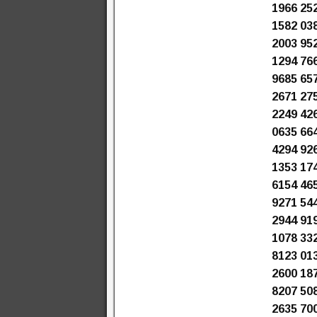
1966 25
1582 03
2003 95
1294 76
9685 65
2671 27
2249 42
0635 66
4294 92
1353 17
6154 46
9271 54
2944 91
1078 33
8123 01
2600 18
8207 50
2635 70