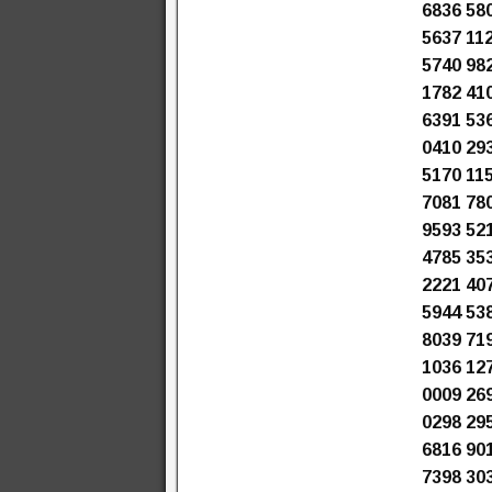
6836 58
5637 11
5740 98
1782 41
6391 53
0410 29
5170 11
7081 78
9593 52
4785 35
2221 40
5944 53
8039 71
1036 12
0009 26
0298 29
6816 90
7398 30