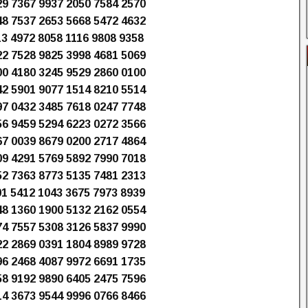
29 7367 9937 2050 7584 2570
48 7537 2653 5668 5472 4632
13 4972 8058 1116 9808 9358
22 7528 9825 3998 4681 5069
00 4180 3245 9529 2860 0100
42 5901 9077 1514 8210 5514
97 0432 3485 7618 0247 7748
56 9459 5294 6223 0272 3566
67 0039 8679 0200 2717 4864
09 4291 5769 5892 7990 7018
52 7363 8773 5135 7481 2313
01 5412 1043 3675 7973 8939
48 1360 1900 5132 2162 0554
74 7557 5308 3126 5837 9990
22 2869 0391 1804 8989 9728
96 2468 4087 9972 6691 1735
58 9192 9890 6405 2475 7596
14 3673 9544 9996 0766 8466