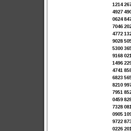
1214 26
4927 49
0624 84
7046 20
4772 13
9028 50
5300 36
9168 02
1496 22
4741 85
6823 56
8210 99
7951 85
0459 82
7328 08
0905 10
9722 87
0226 20