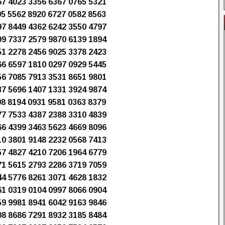
67 4023 3356 6367 0765 5321
95 5562 8920 6727 0582 8563
97 8449 4362 6242 3550 4797
99 7337 2579 9870 6139 1894
51 2278 2456 9025 3378 2423
66 6597 1810 0297 0929 5445
56 7085 7913 3531 8651 9801
37 5696 1407 1331 3924 9874
08 8194 0931 9581 0363 8379
77 7533 4387 2388 3310 4839
66 4399 3463 5623 4669 8096
10 3801 9148 2232 0568 7413
57 4827 4210 7206 1964 6779
71 5615 2793 2286 3719 7059
44 5776 8261 3071 4628 1832
61 0319 0104 0997 8066 0904
59 9981 8941 6042 9163 9846
08 8686 7291 8932 3185 8484