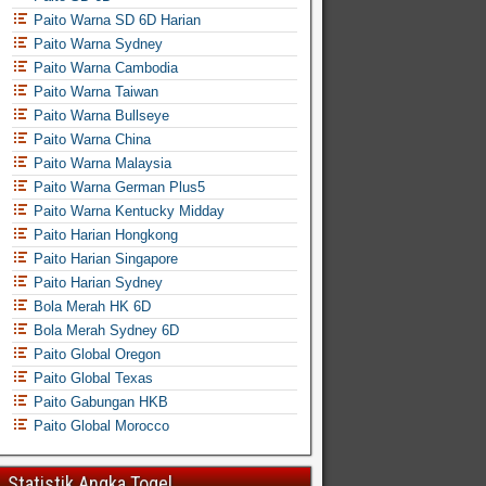
Paito Warna SD 6D Harian
Paito Warna Sydney
Paito Warna Cambodia
Paito Warna Taiwan
Paito Warna Bullseye
Paito Warna China
Paito Warna Malaysia
Paito Warna German Plus5
Paito Warna Kentucky Midday
Paito Harian Hongkong
Paito Harian Singapore
Paito Harian Sydney
Bola Merah HK 6D
Bola Merah Sydney 6D
Paito Global Oregon
Paito Global Texas
Paito Gabungan HKB
Paito Global Morocco
Statistik Angka Togel