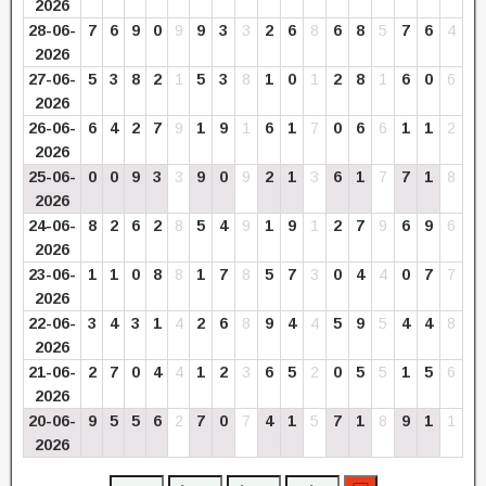
2026
28-06-
7
6
9
0
9
9
3
3
2
6
8
6
8
5
7
6
4
2026
27-06-
5
3
8
2
1
5
3
8
1
0
1
2
8
1
6
0
6
2026
26-06-
6
4
2
7
9
1
9
1
6
1
7
0
6
6
1
1
2
2026
25-06-
0
0
9
3
3
9
0
9
2
1
3
6
1
7
7
1
8
2026
24-06-
8
2
6
2
8
5
4
9
1
9
1
2
7
9
6
9
6
2026
23-06-
1
1
0
8
8
1
7
8
5
7
3
0
4
4
0
7
7
2026
22-06-
3
4
3
1
4
2
6
8
9
4
4
5
9
5
4
4
8
2026
21-06-
2
7
0
4
4
1
2
3
6
5
2
0
5
5
1
5
6
2026
20-06-
9
5
5
6
2
7
0
7
4
1
5
7
1
8
9
1
1
2026