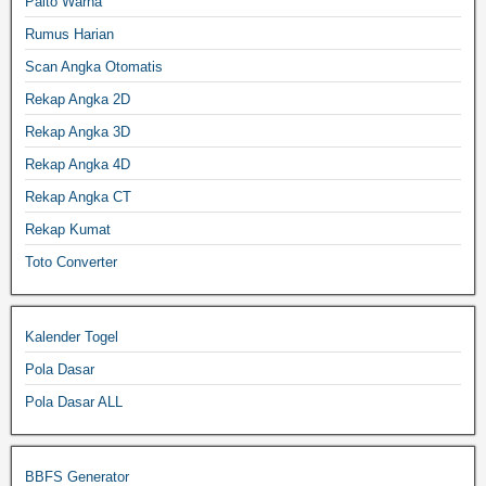
Paito Warna
Rumus Harian
Scan Angka Otomatis
Rekap Angka 2D
Rekap Angka 3D
Rekap Angka 4D
Rekap Angka CT
Rekap Kumat
Toto Converter
Kalender Togel
Pola Dasar
Pola Dasar ALL
BBFS Generator