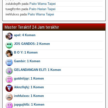
zulukdxpfh
pada
Paito Warna Taipei
tuwglfznhn
pada
Paito Harian Taipei
irehfulxxs
pada
Paito Warna Taipei
Master Teraktif 24 Jam terakhir
apel: 4 Komen
JOS GANDOS: 2 Komen
B O Y: 1 Komen
Gambir: 1 Komen
GELANDANGAN ELIT: 1 Komen
gutdnlijqr: 1 Komen
ikknzllqhj: 1 Komen
irehfulxxs: 1 Komen
jupgujhlfz: 1 Komen