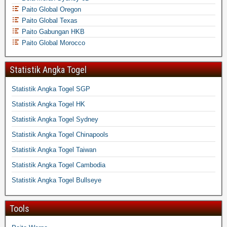
Paito Global Oregon
Paito Global Texas
Paito Gabungan HKB
Paito Global Morocco
Statistik Angka Togel
Statistik Angka Togel SGP
Statistik Angka Togel HK
Statistik Angka Togel Sydney
Statistik Angka Togel Chinapools
Statistik Angka Togel Taiwan
Statistik Angka Togel Cambodia
Statistik Angka Togel Bullseye
Tools