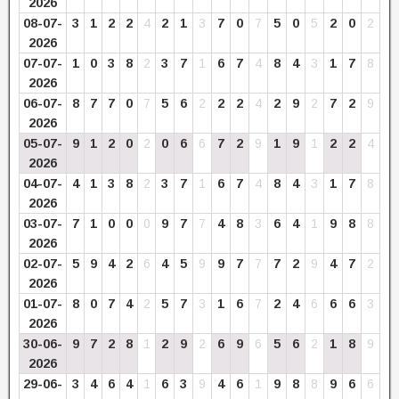
2026
08-07-
3
1
2
2
4
2
1
3
7
0
7
5
0
5
2
0
2
2026
07-07-
1
0
3
8
2
3
7
1
6
7
4
8
4
3
1
7
8
2026
06-07-
8
7
7
0
7
5
6
2
2
2
4
2
9
2
7
2
9
2026
05-07-
9
1
2
0
2
0
6
6
7
2
9
1
9
1
2
2
4
2026
04-07-
4
1
3
8
2
3
7
1
6
7
4
8
4
3
1
7
8
2026
03-07-
7
1
0
0
0
9
7
7
4
8
3
6
4
1
9
8
8
2026
02-07-
5
9
4
2
6
4
5
9
9
7
7
7
2
9
4
7
2
2026
01-07-
8
0
7
4
2
5
7
3
1
6
7
2
4
6
6
6
3
2026
30-06-
9
7
2
8
1
2
9
2
6
9
6
5
6
2
1
8
9
2026
29-06-
3
4
6
4
1
6
3
9
4
6
1
9
8
8
9
6
6