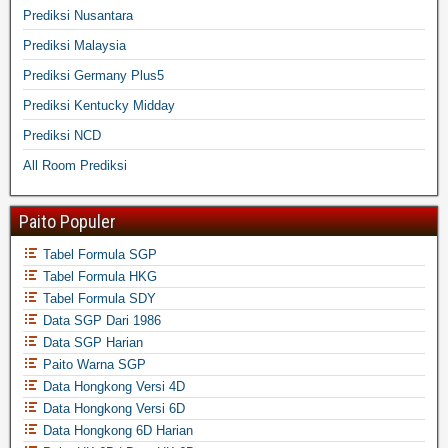
Prediksi Nusantara
Prediksi Malaysia
Prediksi Germany Plus5
Prediksi Kentucky Midday
Prediksi NCD
All Room Prediksi
Paito Populer
Tabel Formula SGP
Tabel Formula HKG
Tabel Formula SDY
Data SGP Dari 1986
Data SGP Harian
Paito Warna SGP
Data Hongkong Versi 4D
Data Hongkong Versi 6D
Data Hongkong 6D Harian