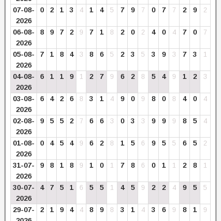
07-08-
0
2
1
3
4
1
4
5
7
9
7
0
7
7
2
9
2
2026
06-08-
8
9
7
2
9
7
1
8
2
0
2
4
0
4
7
0
7
2026
05-08-
7
1
8
4
3
8
6
5
2
3
5
3
9
3
7
3
1
2026
04-08-
6
1
1
9
1
2
7
9
6
2
8
5
4
9
1
2
3
2026
03-08-
6
4
2
6
8
3
1
4
9
0
9
8
0
8
4
0
4
2026
02-08-
9
5
5
2
7
6
6
3
0
3
3
9
9
9
8
5
4
2026
01-08-
0
4
5
4
9
6
2
8
1
5
6
9
5
5
6
5
2
2026
31-07-
9
8
1
8
9
1
0
1
7
8
6
0
1
1
2
8
1
2026
30-07-
4
7
5
1
6
5
5
1
4
5
9
2
2
4
9
5
5
2026
29-07-
2
1
9
4
4
8
9
8
3
1
4
3
6
9
8
1
9
2026