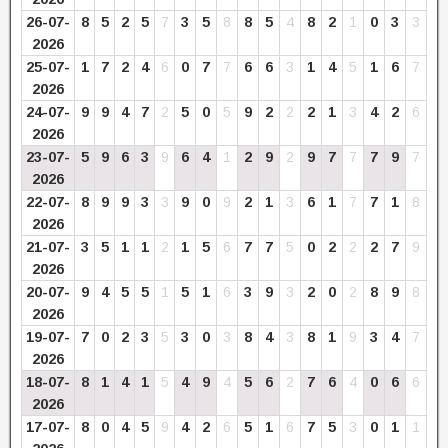
26-07-
8
5
2
5
7
3
5
8
8
5
4
8
2
1
0
3
3
2026
25-07-
1
7
2
4
6
0
7
7
6
6
3
1
4
5
1
6
7
2026
24-07-
9
9
4
7
2
5
0
5
9
2
2
2
1
3
4
2
6
2026
23-07-
5
9
6
3
9
6
4
1
2
9
2
9
7
7
7
9
7
2026
22-07-
8
9
9
3
3
9
0
9
2
1
3
6
1
7
7
1
8
2026
21-07-
3
5
1
1
2
1
5
6
7
7
5
0
2
2
2
7
9
2026
20-07-
9
4
5
5
1
5
1
6
3
9
3
2
0
2
8
9
8
2026
19-07-
7
0
2
3
5
3
0
3
8
4
3
8
1
9
3
4
7
2026
18-07-
8
1
4
1
5
4
9
4
5
6
2
7
6
4
0
6
6
2026
17-07-
8
0
4
5
9
4
2
6
5
1
6
7
5
3
0
1
1