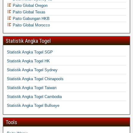
Paito Global Oregon
Paito Global Texas
Paito Gabungan HKB
Paito Global Morocco
Statistik Angka Togel
Statistik Angka Togel SGP
Statistik Angka Togel HK
Statistik Angka Togel Sydney
Statistik Angka Togel Chinapools
Statistik Angka Togel Taiwan
Statistik Angka Togel Cambodia
Statistik Angka Togel Bullseye
Tools