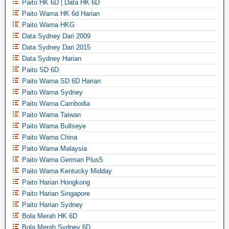
Paito HK 6D | Data HK 6D
Paito Warna HK 6d Harian
Paito Warna HKG
Data Sydney Dari 2009
Data Sydney Dari 2015
Data Sydney Harian
Paito SD 6D
Paito Warna SD 6D Harian
Paito Warna Sydney
Paito Warna Cambodia
Paito Warna Taiwan
Paito Warna Bullseye
Paito Warna China
Paito Warna Malaysia
Paito Warna German Plus5
Paito Warna Kentucky Midday
Paito Harian Hongkong
Paito Harian Singapore
Paito Harian Sydney
Bola Merah HK 6D
Bola Merah Sydney 6D