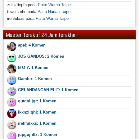
zulukdxpfh
pada
Paito Warna Taipei
tuwglfznhn
pada
Paito Harian Taipei
irehfulxxs
pada
Paito Warna Taipei
Master Teraktif 24 Jam terakhir
apel: 4 Komen
JOS GANDOS: 2 Komen
B O Y: 1 Komen
Gambir: 1 Komen
GELANDANGAN ELIT: 1 Komen
gutdnlijqr: 1 Komen
ikknzllqhj: 1 Komen
irehfulxxs: 1 Komen
jupgujhlfz: 1 Komen