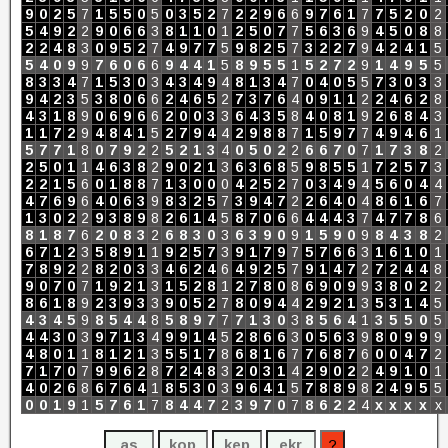
9
0
2
5
7
1
5
5
0
5
0
3
5
2
7
2
2
9
6
6
9
7
6
1
7
7
5
2
0
2
5
4
9
2
2
9
0
6
6
3
8
1
1
0
1
2
5
0
7
7
5
6
3
6
9
4
5
0
8
8
2
2
4
8
3
0
9
5
2
7
4
9
7
7
5
9
8
2
5
7
3
2
2
7
9
4
2
4
1
5
5
4
0
9
9
7
6
0
6
6
9
4
4
1
5
8
9
5
5
1
5
2
7
2
9
1
4
9
5
5
8
3
3
4
7
1
5
3
0
3
4
3
4
9
4
8
1
3
4
7
0
4
0
5
5
7
3
0
3
3
9
4
2
3
5
3
8
0
6
6
2
4
6
5
2
7
3
7
6
4
0
9
1
1
2
2
4
6
2
8
4
3
1
8
9
0
6
9
6
6
2
0
0
3
3
6
4
3
5
8
4
0
8
1
9
2
6
8
4
3
1
1
7
2
9
4
8
4
1
5
2
7
9
4
4
2
9
8
8
7
1
5
9
7
7
4
9
4
6
1
5
7
7
1
8
0
7
9
2
2
5
2
1
3
4
0
5
0
2
2
6
6
7
0
7
1
7
3
8
2
2
5
0
1
1
4
6
3
8
2
9
0
2
1
3
6
3
6
8
5
9
8
5
5
1
7
2
5
7
3
2
2
1
5
6
0
1
8
8
7
1
3
0
0
0
4
2
5
2
7
0
3
4
9
4
5
6
0
4
4
4
7
6
9
6
4
0
6
3
9
8
3
2
5
7
3
9
4
7
2
2
6
4
0
4
8
6
1
6
7
1
3
0
2
2
9
3
8
9
8
2
6
1
4
5
8
7
0
6
6
4
4
4
3
7
4
7
7
8
6
8
1
8
7
6
2
0
8
3
2
6
8
3
0
3
6
3
9
0
9
1
5
9
0
9
8
4
3
8
2
6
7
1
2
3
5
8
9
1
1
9
2
5
7
3
9
1
7
9
7
5
7
6
6
3
1
6
1
0
1
7
8
9
2
2
8
2
0
3
3
4
6
2
4
6
4
9
2
5
7
9
1
4
7
2
7
2
4
4
8
9
0
7
0
7
1
9
2
1
3
1
5
2
8
1
2
7
8
0
8
6
9
0
9
9
3
8
0
2
2
8
6
1
8
9
2
3
9
3
3
9
0
5
2
7
8
0
9
4
4
2
9
2
1
3
5
3
1
4
5
4
3
4
5
9
8
5
4
4
8
5
8
9
7
7
7
1
3
0
3
8
5
6
4
1
3
5
5
0
5
4
4
3
0
3
9
7
1
3
4
9
9
1
4
5
2
8
6
6
3
0
5
6
3
9
8
0
9
9
9
4
8
0
1
1
8
1
2
1
3
5
5
1
7
8
6
8
1
6
7
7
6
8
7
6
0
0
4
7
2
7
1
7
0
7
9
9
6
2
8
7
2
4
8
3
2
0
3
1
4
2
9
0
2
2
4
9
1
0
1
4
0
2
6
8
6
7
6
4
1
8
5
3
0
3
9
6
4
1
5
7
8
8
9
8
2
4
9
5
5
0
0
1
9
1
5
7
6
1
7
8
4
4
7
2
3
9
7
0
7
8
6
2
2
4
x
x
x
x
x