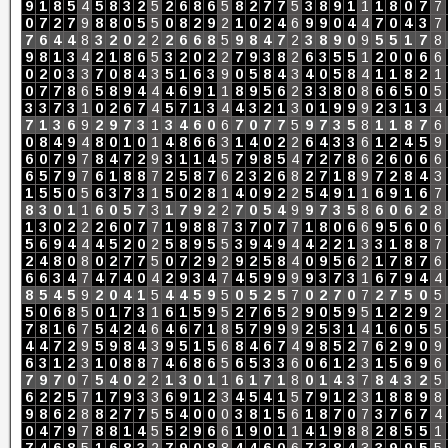
9
1
8
5
4
5
8
3
2
5
2
6
8
6
5
8
2
7
7
5
3
8
9
1
1
1
8
0
7
7
0
7
2
7
9
8
8
0
5
5
0
8
2
9
2
1
0
2
4
6
9
9
0
4
4
7
0
4
3
7
7
6
4
4
8
3
2
0
2
2
2
6
6
8
5
9
8
4
7
2
3
8
9
0
9
5
5
1
7
8
9
8
1
3
4
2
1
8
6
5
3
2
0
2
2
7
9
3
8
2
6
3
5
5
1
2
0
0
6
6
0
2
0
3
3
7
0
8
4
3
5
1
6
3
9
0
5
8
4
3
4
0
5
8
4
1
1
8
2
1
0
7
7
8
6
5
8
9
4
4
4
6
9
1
1
8
9
5
6
2
3
3
8
0
8
6
6
5
0
5
3
3
7
3
1
0
2
6
7
4
5
7
1
3
4
4
3
2
1
3
0
1
9
9
9
2
3
1
3
4
7
1
3
6
9
2
9
7
3
1
3
4
6
0
6
7
0
7
7
5
9
7
3
5
8
1
1
8
7
6
0
8
4
9
4
8
0
1
0
1
4
8
6
6
3
1
4
0
2
2
6
4
3
3
6
1
2
4
5
9
6
0
7
9
7
8
4
7
2
9
3
1
1
4
5
7
9
8
5
4
7
2
7
8
6
2
6
0
6
6
6
5
7
9
7
6
1
8
8
7
2
5
8
7
6
2
3
2
6
8
2
7
1
8
9
7
2
8
4
3
1
5
5
0
5
6
3
7
3
1
5
0
2
8
1
4
0
9
2
2
5
4
9
1
1
6
9
1
6
7
8
3
0
1
1
6
0
5
7
3
1
7
9
2
2
7
0
5
4
9
9
7
3
5
8
6
0
6
2
8
1
3
0
2
2
2
6
0
7
7
1
9
8
8
7
3
7
0
7
7
1
8
0
6
6
9
5
6
0
6
5
6
9
4
4
4
5
2
0
2
5
8
9
5
5
3
9
4
9
4
4
2
2
1
3
3
1
8
8
7
2
4
8
0
8
0
2
7
7
5
0
7
2
9
2
9
2
5
8
4
0
9
5
6
2
1
7
8
7
6
6
6
3
4
7
4
7
4
0
4
2
9
3
4
7
4
5
9
9
9
9
3
7
3
1
6
7
9
4
4
8
5
4
5
9
2
0
4
1
5
4
4
5
9
5
0
5
2
5
7
0
2
7
0
7
2
7
5
0
5
5
0
6
8
5
0
1
7
3
1
6
1
5
9
5
2
7
6
5
2
9
0
5
9
5
1
2
2
9
2
7
8
1
6
7
5
4
2
4
6
4
6
7
1
8
5
7
9
9
9
2
5
3
1
4
1
6
0
5
5
4
4
7
2
9
5
9
8
4
3
9
5
1
5
6
8
4
6
7
4
9
8
5
2
7
6
2
9
0
9
6
3
1
2
3
1
0
8
8
7
4
6
8
6
5
6
5
3
3
6
0
6
1
2
3
1
5
6
9
6
7
9
7
0
7
5
4
0
2
2
1
3
0
1
1
6
1
7
1
8
0
1
4
3
7
8
4
3
2
5
6
2
2
5
7
1
7
9
3
3
6
9
1
2
3
4
5
4
1
5
7
9
1
2
3
1
8
8
9
8
9
8
6
2
8
8
2
7
7
5
5
4
0
0
0
3
8
1
5
6
1
8
7
0
7
3
7
6
7
4
0
4
7
9
7
8
8
1
4
5
5
2
9
6
6
1
9
0
1
1
4
1
9
8
8
2
8
5
5
1