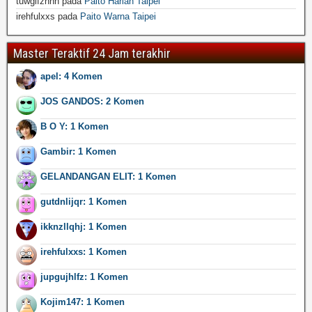
tuwglfznhn
pada
Paito Harian Taipei
irehfulxxs
pada
Paito Warna Taipei
Master Teraktif 24 Jam terakhir
apel: 4 Komen
JOS GANDOS: 2 Komen
B O Y: 1 Komen
Gambir: 1 Komen
GELANDANGAN ELIT: 1 Komen
gutdnlijqr: 1 Komen
ikknzllqhj: 1 Komen
irehfulxxs: 1 Komen
jupgujhlfz: 1 Komen
Kojim147: 1 Komen