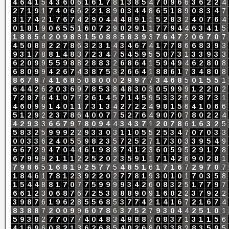
4
6
4
1
5
4
3
6
0
6
1
6
1
7
8
1
3
8
5
4
7
0
9
6
6
3
6
2
2
4
2
7
1
9
1
7
4
0
6
6
2
2
1
8
9
0
3
4
4
8
6
5
1
8
9
0
8
3
4
7
3
1
7
4
2
1
7
6
7
4
2
9
0
4
4
4
8
9
1
1
5
2
8
3
2
4
0
7
6
4
0
1
8
1
9
0
6
5
5
1
6
0
7
2
9
0
2
9
1
1
7
7
9
4
4
6
3
4
1
5
1
8
8
5
4
2
0
9
8
8
1
5
0
8
8
5
8
3
9
3
7
6
4
7
2
0
6
7
0
7
4
5
0
8
8
2
2
7
8
6
3
2
3
1
4
3
4
6
7
4
1
7
7
8
6
6
8
3
9
3
9
3
1
7
8
8
1
4
8
3
7
2
3
4
7
5
4
5
9
5
5
0
7
3
1
3
3
9
3
3
6
2
0
9
9
5
5
9
8
8
2
8
8
3
2
6
8
6
4
1
5
9
4
9
4
6
2
8
0
8
6
8
0
9
9
4
2
6
7
4
3
8
7
5
3
2
6
6
4
1
8
8
6
1
7
3
4
8
0
8
8
6
7
9
7
4
1
6
8
5
0
8
0
0
0
2
9
9
7
7
3
4
6
8
5
0
1
5
5
1
6
4
4
2
6
2
0
3
6
9
7
8
5
3
8
4
8
3
0
3
0
5
9
9
9
1
2
2
0
2
7
2
8
7
6
4
1
0
7
7
2
6
1
4
5
7
1
4
5
9
5
3
3
2
5
2
8
7
3
1
4
6
0
9
9
1
4
0
1
1
7
3
1
3
4
2
7
2
2
4
9
8
1
5
6
4
1
0
6
6
5
1
2
9
2
2
3
7
8
6
4
0
0
7
7
5
2
7
6
4
9
0
7
0
7
8
0
2
2
4
4
2
9
3
3
6
6
7
9
7
8
0
9
4
4
3
4
3
7
1
2
0
7
8
6
1
6
3
2
5
5
8
3
2
5
9
9
9
2
2
9
3
3
0
3
1
1
0
5
5
2
5
3
4
7
0
7
0
3
3
0
0
3
3
6
2
4
0
5
5
9
8
2
3
5
7
2
5
2
7
1
7
3
0
3
3
9
5
4
9
6
6
7
2
9
4
7
0
4
4
6
1
9
8
8
7
4
1
2
3
6
0
5
9
5
2
9
1
7
8
6
7
9
9
9
2
1
1
1
2
2
5
2
0
2
3
5
9
1
1
7
1
4
2
6
9
0
2
8
1
7
9
8
6
5
1
6
8
1
9
2
5
7
7
5
4
8
5
1
6
1
7
1
6
7
2
9
7
0
7
1
8
4
6
1
7
8
1
2
3
9
2
2
0
2
7
7
8
1
9
3
0
1
0
1
7
0
3
5
8
1
5
4
4
8
8
1
7
0
7
7
5
9
9
9
9
3
4
2
6
0
8
3
2
5
1
7
7
9
7
6
6
1
2
3
0
6
8
7
6
7
2
5
3
8
8
8
9
0
9
1
6
0
2
2
3
7
9
2
2
3
9
8
7
6
1
9
6
2
8
5
5
6
8
5
3
7
7
4
2
1
4
1
6
7
2
1
6
7
4
8
3
8
8
7
2
0
0
9
9
6
0
7
8
6
3
7
5
2
7
9
3
0
4
4
2
5
1
0
1
5
9
3
8
2
7
7
0
7
7
4
0
4
8
3
4
9
8
8
7
0
8
3
7
1
3
1
1
5
6
4
1
6
9
6
0
8
2
1
3
6
2
6
8
5
4
0
2
6
8
0
3
3
8
2
8
3
5
9
5