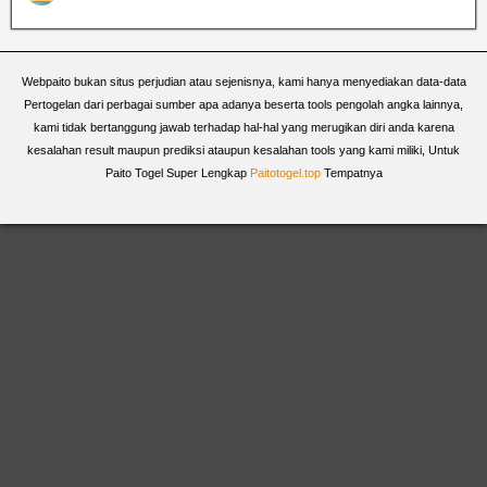
Webpaito bukan situs perjudian atau sejenisnya, kami hanya menyediakan data-data
Pertogelan dari perbagai sumber apa adanya beserta tools pengolah angka lainnya,
kami tidak bertanggung jawab terhadap hal-hal yang merugikan diri anda karena
kesalahan result maupun prediksi ataupun kesalahan tools yang kami miliki, Untuk
Paito Togel Super Lengkap
Paitotogel.top
Tempatnya