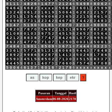
8
1
1
1
2
4
8
2
6
8
1
4
7
7
5
2
1
2
4
6
5
4
9
8
8
8
0
6
2
8
9
4
6
4
1
6
6
8
2
1
x
x
x
x
x
5
6
8
4
3
3
6
0
1
1
2
5
9
9
9
1
3
2
4
6
0
6
1
2
3
1
6
1
9
1
5
0
6
4
1
6
2
8
2
1
2
1
5
7
3
2
2
5
1
6
1
3
5
4
9
9
9
0
6
6
2
3
6
5
2
2
2
1
5
6
8
6
1
0
1
6
0
9
8
8
3
7
3
1
4
2
3
4
2
6
4
6
7
8
6
7
4
4
2
6
3
4
8
3
2
9
3
4
7
2
5
1
9
0
9
0
1
8
1
9
7
0
7
0
7
3
2
1
3
4
9
0
6
9
6
3
8
2
0
2
7
8
7
0
7
5
4
9
2
2
1
1
3
1
4
9
9
6
7
4
8
3
2
6
8
0
1
0
8
8
0
1
0
3
3
9
7
5
2
7
4
5
1
5
6
2
6
5
2
7
0
5
6
4
1
4
2
1
2
3
8
8
3
8
2
7
7
4
7
2
8
4
2
6
8
1
0
7
2
9
9
9
5
0
5
3
6
3
2
5
4
7
7
9
7
7
1
0
7
7
1
2
5
0
5
0
0
3
1
4
5
0
8
1
9
7
4
8
4
3
1
9
0
1
1
8
5
0
9
9
3
6
7
1
8
7
4
4
4
8
0
3
2
3
5
3
3
6
1
7
5
7
7
1
8
5
1
3
1
4
6
0
6
8
5
9
4
4
3
7
7
8
4
8
3
3
8
9
2
2
9
9
8
6
5
8
2
8
7
6
1
4
1
3
4
5
0
2
6
8
1
7
8
6
5
0
5
9
3
3
4
5
1
5
6
8
5
0
2
2
7
1
3
0
3
3
5
1
5
6
8
3
3
7
1
4
4
4
5
9
0
8
0
1
1
4
0
7
3
1
7
6
6
0
6
7
5
7
4
2
6
7
0
8
8
5
0
0
4
4
6
1
3
7
1
6
0
1
6
7
2
1
7
8
6
x
x
x
x
x
x
x
x
x
x
Pasaran
Tanggal
Hasil
Amsterdam
06-08-2026
2178