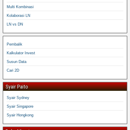
Multi Kombinasi
Kolaborasi LN
LN vs DN
Pembalik
Kalkulator Invest
Susun Data
Cari 2D
Syair Paito
Syair Sydney
Syair Singapore
Syair Hongkong