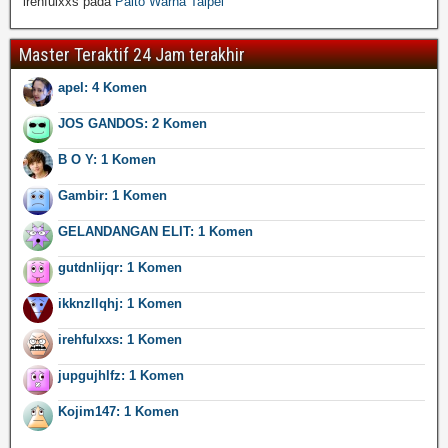
irehfulxxs
pada
Paito Warna Taipei
Master Teraktif 24 Jam terakhir
apel: 4 Komen
JOS GANDOS: 2 Komen
B O Y: 1 Komen
Gambir: 1 Komen
GELANDANGAN ELIT: 1 Komen
gutdnlijqr: 1 Komen
ikknzllqhj: 1 Komen
irehfulxxs: 1 Komen
jupgujhlfz: 1 Komen
Kojim147: 1 Komen