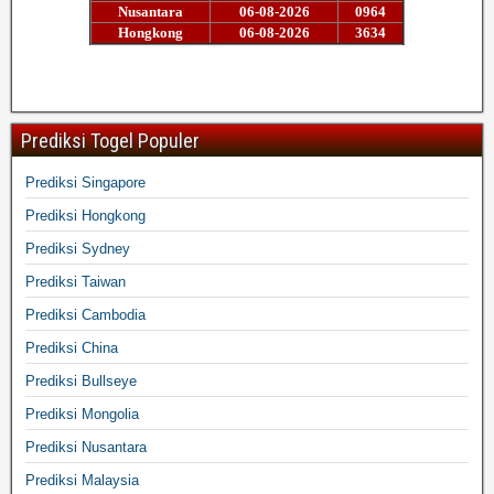
Prediksi Togel Populer
Prediksi Singapore
Prediksi Hongkong
Prediksi Sydney
Prediksi Taiwan
Prediksi Cambodia
Prediksi China
Prediksi Bullseye
Prediksi Mongolia
Prediksi Nusantara
Prediksi Malaysia