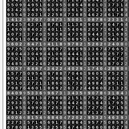
1
9
4
3
7
2
1
8
1
9
8
5
1
6
7
7
2
6
7
4
0
9
4
1
5
7
0
3
5
8
5
5
0
9
9
4
9
5
1
6
6
3
9
5
5
0
8
5
4
9
8
0
1
0
1
3
7
3
1
4
6
3
4
2
6
5
4
9
5
5
6
5
0
0
0
3
6
1
9
1
2
5
2
1
3
6
0
1
8
9
9
5
5
4
9
2
0
3
1
4
2
2
5
8
4
7
3
6
8
5
4
6
2
2
4
6
1
7
6
4
1
4
1
2
3
9
7
0
7
7
0
4
7
3
1
5
0
0
1
1
0
8
7
8
6
2
3
3
1
4
2
4
2
5
7
4
3
7
1
8
8
7
6
1
7
1
1
3
8
2
9
0
8
7
6
6
4
7
6
4
1
4
9
0
9
8
4
0
2
2
4
0
1
1
2
5
4
0
6
6
2
0
3
7
1
6
1
6
4
1
4
0
7
3
1
3
7
2
0
2
5
8
3
8
2
4
7
3
5
8
9
4
4
3
7
5
1
6
8
5
6
6
9
1
1
0
4
8
4
3
7
3
5
0
5
0
6
9
5
5
1
0
4
6
1
9
4
3
3
6
5
6
0
2
2
6
4
7
1
8
4
1
1
8
9
9
7
8
2
1
5
2
6
2
8
2
4
0
0
0
9
7
2
5
7
0
5
8
0
8
9
8
0
7
7
9
6
0
9
9
3
3
6
7
4
7
6
6
5
2
9
8
0
4
4
3
0
4
9
4
4
1
0
6
6
4
4
4
1
5
1
3
6
0
6
2
5
7
7
5
7
5
0
1
1
5
9
1
8
9
7
0
6
9
6
8
8
4
0
4
0
6
8
9
8
8
4
7
0
7
0
4
8
5
4
7
2
2
4
6
2
0
4
2
6
8
9
1
9
1
3
3
0
5
5
8
7
0
2
2
4
0
0
7
7
6
4
6
7
4
3
4
2
2
4
4
0
2
9
2
1
7
4
0
4
2
8
8
0
8
1
5
7
7
5
0
9
5
4
9
9
7
8
8
7
7
0
4
6
1
9
6
0
5
5
7
5
2
0
2
9
5
0
2
2
1
1
3
4
7
3
5
8
0
8
5
1
4
3
7
6
5
5
7
3
8
6
2
5
7
4
5
1
0
1
2
7
2
1
3
1
8
6
0
6
1
7
3
8
2
4
9
8
4
3
9
5
1
1
2
7
9
8
7
6
4
6
0
1
1
8
6
9
2
2
6
3
2
2
4
4
9
6
0
6
2
1
3
2
5
8
4
0
9
9
5
3
3
6
9
9
6
7
3
1
3
4
3
5
8
9
0
7
8
6
3
1
8
4
3
1
3
2
4
6
3
8
1
3
4
7
9
8
0
8
2
1
5
1
6
7
5
2
9
2
2
4
3
5
8
2
9
3
3
6
5
7
0
9
9
2
5
7
8
6
4
4
2
6
8
5
1
8
4
3
1
7
9
5
5
2
1
9
5
5
4
9
9
0
9
7
2
5
3
8
9
7
1
6
7
7
2
7
0
7
4
7
1
5
6
7
8
1
2
3
3
4
4
7
2
5
4
6
3
9
6
6
0
8
8
7
1
3
7
1
9
9
8
9
8
4
0
0
6
6
8
1
5
4
9
6
8
4
0
4
7
2
0
2
2
9
5
3
2
5
4
6
3
9
3
2
2
7
3
1
5
7
1
4
5
6
9
1
7
8
8
8
6
4
1
9
5
7
7
5
0
8
5
8
4
6
7
8
0
8
1
3
5
5
1
3
2
5
9
5
4
7
4
6
1
5
6
6
0
6
8
0
2
7
9