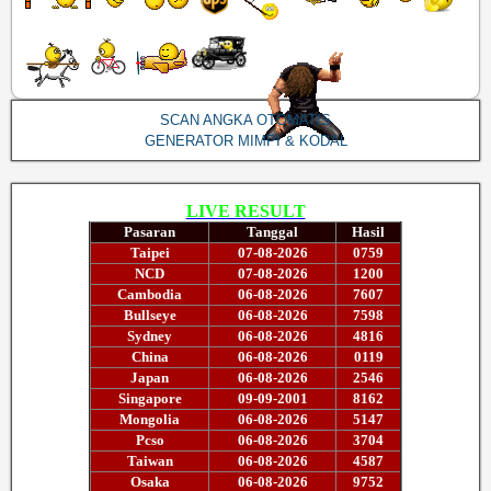
SCAN ANGKA OTOMATIS
GENERATOR MIMPI & KODAL