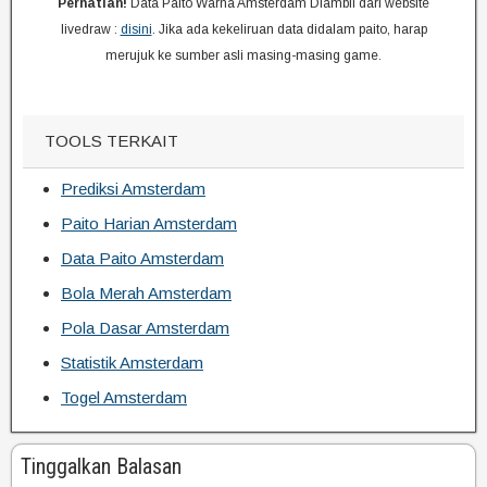
Perhatian!
Data Paito Warna Amsterdam Diambil dari website
livedraw :
disini
. Jika ada kekeliruan data didalam paito, harap
merujuk ke sumber asli masing-masing game.
TOOLS TERKAIT
Prediksi Amsterdam
Paito Harian Amsterdam
Data Paito Amsterdam
Bola Merah Amsterdam
Pola Dasar Amsterdam
Statistik Amsterdam
Togel Amsterdam
Tinggalkan Balasan