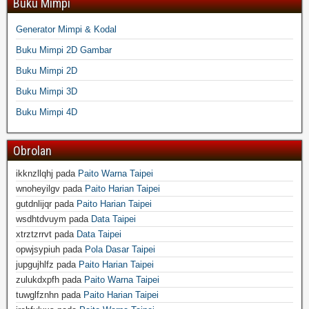
Buku Mimpi
Generator Mimpi & Kodal
Buku Mimpi 2D Gambar
Buku Mimpi 2D
Buku Mimpi 3D
Buku Mimpi 4D
Obrolan
ikknzllqhj
pada
Paito Warna Taipei
wnoheyilgv
pada
Paito Harian Taipei
gutdnlijqr
pada
Paito Harian Taipei
wsdhtdvuym
pada
Data Taipei
xtrztzrrvt
pada
Data Taipei
opwjsypiuh
pada
Pola Dasar Taipei
jupgujhlfz
pada
Paito Harian Taipei
zulukdxpfh
pada
Paito Warna Taipei
tuwglfznhn
pada
Paito Harian Taipei