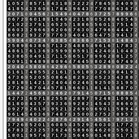
1
0
5
2
7
8
5
7
1
8
4
3
1
8
9
3
2
2
2
4
7
8
4
5
9
3
4
0
9
9
4
1
8
5
4
3
3
6
0
6
1
7
8
4
3
9
6
4
3
7
7
7
0
8
8
6
3
6
7
4
2
0
7
1
8
0
4
5
6
2
1
5
4
9
4
0
4
7
8
6
3
7
2
5
7
8
9
9
6
6
0
6
7
2
9
6
0
1
8
9
1
0
4
9
4
2
3
1
8
9
0
5
2
6
8
4
0
5
4
9
7
1
0
2
2
3
7
9
1
1
6
5
2
5
7
1
8
8
6
5
5
6
0
1
1
7
5
1
4
5
8
6
0
3
3
2
9
6
6
3
6
2
0
6
6
7
6
3
0
3
4
7
9
6
6
4
4
4
7
2
8
6
8
2
1
9
3
2
7
9
7
7
6
3
9
4
0
4
1
5
6
4
7
5
3
9
4
1
3
4
5
9
0
4
4
0
7
3
4
7
6
3
8
5
4
8
3
6
6
3
7
1
5
3
8
1
4
8
4
3
2
5
8
9
8
6
3
8
6
5
7
1
3
2
5
4
8
8
5
4
9
6
1
6
7
1
7
8
3
2
4
8
6
1
7
6
1
3
6
9
3
5
9
9
9
8
5
9
1
1
4
2
4
0
4
1
0
4
8
3
6
3
8
6
5
0
4
9
1
1
7
1
1
5
6
6
5
1
7
8
9
9
6
2
8
8
1
2
5
7
0
0
9
1
1
9
4
8
9
8
8
0
9
4
4
7
4
4
5
9
8
0
2
4
6
6
7
4
9
4
2
0
4
0
4
5
8
0
6
6
4
2
9
6
6
5
8
0
5
5
3
2
8
9
8
0
8
2
2
4
5
1
6
1
7
4
8
5
5
1
2
1
6
1
7
1
6
1
8
9
3
2
6
3
9
8
4
1
9
1
4
7
3
6
9
5
2
0
5
5
0
8
6
4
1
8
2
9
2
2
0
5
2
3
5
4
3
8
8
7
3
8
1
8
9
1
4
2
1
3
2
4
0
4
4
0
2
4
6
1
9
2
5
0
5
3
1
9
5
5
2
7
2
9
2
6
7
0
4
4
5
7
8
1
9
6
6
0
1
1
8
1
4
1
5
8
8
7
0
7
1
4
4
7
2
4
5
6
6
3
3
4
6
2
8
7
9
1
4
5
0
7
1
5
6
8
8
8
5
4
4
2
7
3
1
6
0
7
1
8
2
5
5
8
4
2
8
9
7
7
9
2
4
8
3
1
0
9
9
9
8
1
8
0
8
4
3
5
7
3
9
3
3
6
9
9
2
8
2
1
4
5
4
3
7
8
6
6
0
6
0
9
2
7
9
2
6
1
0
1
9
5
2
1
3
2
6
9
0
9
6
9
0
1
1
5
8
9
4
4
9
6
1
4
5
4
0
3
6
9
7
4
8
7
6
3
5
0
0
0
2
7
5
2
7
8
9
5
7
3
7
9
4
9
4
4
0
2
2
4
2
8
7
6
4
2
9
1
4
5
4
5
6
1
7
9
7
1
2
3
3
7
2
6
8
5
2
0
1
1
6
0
8
5
4
3
5
2
9
2
6
0
3
0
3
1
7
7
2
9
6
7
8
3
2
2
3
2
5
7
3
6
2
4
6
5
8
9
6
6
4
6
2
0
2
5
5
0
1
1
1
8
0
1
1
9
5
7
4
2
7
1
7
3
1
5
6
4
5
9
0
1
4
8
3
5
1
7
1
8