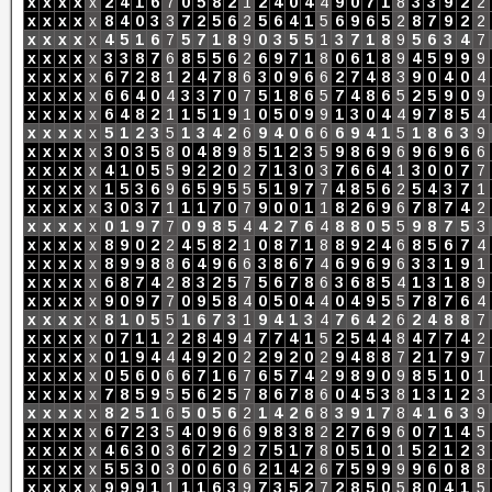
x
x
x
x
x
2
4
1
6
7
0
5
8
2
1
2
4
0
4
4
9
0
7
1
8
3
3
9
2
2
x
x
x
x
x
8
4
0
3
3
7
2
5
6
2
5
6
4
1
5
6
9
6
5
2
8
7
9
2
2
x
x
x
x
x
4
5
1
6
7
5
7
1
8
9
0
3
5
5
1
3
7
1
8
9
5
6
3
4
7
x
x
x
x
x
3
3
8
7
6
8
5
5
6
2
6
9
7
1
8
0
6
1
8
9
4
5
9
9
9
x
x
x
x
x
6
7
2
8
1
2
4
7
8
6
3
0
9
6
6
2
7
4
8
3
9
0
4
0
4
x
x
x
x
x
6
6
4
0
4
3
3
7
0
7
5
1
8
6
5
7
4
8
6
5
2
5
9
0
9
x
x
x
x
x
6
4
8
2
1
1
5
1
9
1
0
5
0
9
9
1
3
0
4
4
9
7
8
5
4
x
x
x
x
x
5
1
2
3
5
1
3
4
2
6
9
4
0
6
6
6
9
4
1
5
1
8
6
3
9
x
x
x
x
x
3
0
3
5
8
0
4
8
9
8
5
1
2
3
5
9
8
6
9
6
9
6
9
6
6
x
x
x
x
x
4
1
0
5
5
9
2
2
0
2
7
1
3
0
3
7
6
6
4
1
3
0
0
7
7
x
x
x
x
x
1
5
3
6
9
6
5
9
5
5
5
1
9
7
7
4
8
5
6
2
5
4
3
7
1
x
x
x
x
x
3
0
3
7
1
1
1
7
0
7
9
0
0
1
1
8
2
6
9
6
7
8
7
4
2
x
x
x
x
x
0
1
9
7
7
0
9
8
5
4
4
2
7
6
4
8
8
0
5
5
9
8
7
5
3
x
x
x
x
x
8
9
0
2
2
4
5
8
2
1
0
8
7
1
8
8
9
2
4
6
8
5
6
7
4
x
x
x
x
x
8
9
9
8
8
6
4
9
6
6
3
8
6
7
4
6
9
6
9
6
3
3
1
9
1
x
x
x
x
x
6
8
7
4
2
8
3
2
5
7
5
6
7
8
6
3
6
8
5
4
1
3
1
8
9
x
x
x
x
x
9
0
9
7
7
0
9
5
8
4
0
5
0
4
4
0
4
9
5
5
7
8
7
6
4
x
x
x
x
x
8
1
0
5
5
1
6
7
3
1
9
4
1
3
4
7
6
4
2
6
2
4
8
8
7
x
x
x
x
x
0
7
1
1
2
2
8
4
9
4
7
7
4
1
5
2
5
4
4
8
4
7
7
4
2
x
x
x
x
x
0
1
9
4
4
4
9
2
0
2
2
9
2
0
2
9
4
8
8
7
2
1
7
9
7
x
x
x
x
x
0
5
6
0
6
6
7
1
6
7
6
5
7
4
2
9
8
9
0
9
8
5
1
0
1
x
x
x
x
x
7
8
5
9
5
5
6
2
5
7
8
6
7
8
6
0
4
5
3
8
1
3
1
2
3
x
x
x
x
x
8
2
5
1
6
5
0
5
6
2
1
4
2
6
8
3
9
1
7
8
4
1
6
3
9
x
x
x
x
x
6
7
2
3
5
4
0
9
6
6
9
8
3
8
2
2
7
6
9
6
0
7
1
4
5
x
x
x
x
x
4
6
3
0
3
6
7
2
9
2
7
5
1
7
8
0
5
1
0
1
5
2
1
2
3
x
x
x
x
x
5
5
3
0
3
0
0
6
0
6
2
1
4
2
6
7
5
9
9
9
9
6
0
8
8
x
x
x
x
x
9
9
9
1
1
1
1
6
3
9
7
3
5
2
7
2
8
5
0
5
8
0
4
1
5