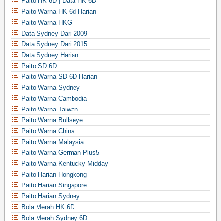
Paito HK 6D | Data HK 6D
Paito Warna HK 6d Harian
Paito Warna HKG
Data Sydney Dari 2009
Data Sydney Dari 2015
Data Sydney Harian
Paito SD 6D
Paito Warna SD 6D Harian
Paito Warna Sydney
Paito Warna Cambodia
Paito Warna Taiwan
Paito Warna Bullseye
Paito Warna China
Paito Warna Malaysia
Paito Warna German Plus5
Paito Warna Kentucky Midday
Paito Harian Hongkong
Paito Harian Singapore
Paito Harian Sydney
Bola Merah HK 6D
Bola Merah Sydney 6D