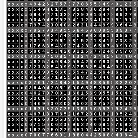
x
x
x
x
x
4
9
4
2
6
2
7
5
7
3
7
7
8
6
5
5
3
4
9
4
0
1
2
3
5
x
x
x
x
x
3
5
4
9
4
6
1
3
1
4
8
2
8
4
3
0
2
9
4
4
9
9
4
7
2
x
x
x
x
x
6
9
4
7
2
7
1
0
2
2
7
2
9
0
9
1
6
4
7
2
8
9
2
7
9
x
x
x
x
x
0
0
4
9
4
9
7
9
7
7
4
1
1
2
3
4
1
5
2
7
9
1
9
1
1
x
x
x
x
x
7
9
7
4
2
3
0
4
0
4
2
6
3
1
4
4
4
9
9
9
3
6
4
4
8
x
x
x
x
x
7
9
2
7
9
3
4
9
5
5
5
8
4
5
9
0
0
9
5
5
0
9
0
7
7
x
x
x
x
x
8
1
9
0
9
2
4
7
4
2
3
6
4
9
4
2
8
9
1
1
0
8
6
7
4
x
x
x
x
x
2
0
1
9
1
2
9
6
1
7
8
1
5
2
7
1
8
4
1
5
7
3
3
2
5
x
x
x
x
x
1
7
6
6
3
5
4
3
9
3
7
4
2
8
1
6
5
6
7
4
0
9
9
0
9
x
x
x
x
x
5
8
6
4
1
5
3
4
2
6
9
2
1
5
6
7
7
2
4
6
7
9
7
0
7
x
x
x
x
0
0
3
2
0
2
5
0
8
5
4
1
3
3
4
7
3
4
4
5
9
1
7
4
0
4
x
x
x
x
0
4
6
2
5
7
4
9
8
4
3
5
5
4
2
6
0
7
8
3
2
9
2
1
8
9
x
x
x
x
0
3
2
3
8
2
5
4
0
9
9
3
7
5
6
2
5
4
5
4
9
0
2
0
0
0
x
x
x
x
0
0
5
3
9
3
5
6
6
6
3
5
9
4
7
2
1
5
6
4
1
6
2
8
7
6
x
x
x
x
0
9
6
4
2
6
7
1
9
5
5
6
9
8
2
1
9
0
4
0
4
8
0
9
4
4
x
x
x
x
0
3
7
6
1
7
2
4
8
4
3
1
5
4
9
4
8
8
5
9
5
3
2
2
0
2
x
x
x
x
0
3
6
4
0
4
2
0
5
1
6
0
0
6
5
2
5
2
9
8
8
3
5
2
2
4
x
x
x
x
0
4
6
2
7
9
7
0
0
1
1
6
8
1
5
6
9
9
5
5
1
5
0
4
7
2
x
x
x
x
0
6
2
0
1
1
1
7
7
2
9
8
2
4
7
2
0
9
7
9
7
9
8
4
6
1
x
x
x
x
0
4
4
6
9
6
3
0
3
0
3
9
5
0
3
3
8
7
5
7
3
4
0
5
5
1
x
x
x
x
0
1
6
7
1
8
2
0
7
7
5
1
3
5
1
6
0
5
9
7
7
9
2
4
2
6
x
x
x
x
0
4
6
7
1
8
3
7
6
5
2
1
6
7
2
9
0
1
8
2
1
9
5
2
4
6
x
x
x
x
0
5
4
2
6
8
3
5
6
3
9
3
6
6
7
4
4
4
6
3
9
1
0
3
9
3
x
x
x
x
0
6
7
1
5
6
0
6
3
3
6
9
6
2
2
4
0
6
8
1
9
7
6
9
2
2
x
x
x
x
0
1
6
2
9
2
5
0
2
7
9
5
5
1
0
1
4
3
0
7
7
7
8
4
4
8
x
x
x
x
0
7
0
0
7
7
6
6
9
1
1
8
8
0
4
4
2
5
0
8
8
4
3
6
4
1