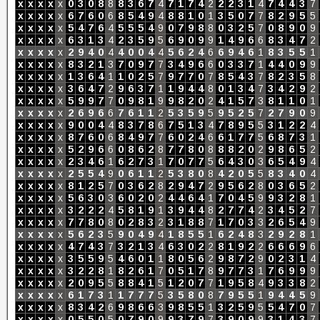
x
x
x
x
x
0
3
0
8
8
8
3
6
7
4
7
1
7
4
2
2
2
3
1
4
7
4
4
3
7
x
x
x
x
x
6
7
6
0
6
8
5
4
9
4
8
8
1
0
1
3
5
0
7
7
8
2
9
5
5
x
x
x
x
x
5
4
7
6
4
5
5
5
4
9
0
7
9
8
8
0
3
2
5
7
0
8
9
0
9
x
x
x
x
x
6
3
1
3
4
2
3
5
9
5
6
9
0
9
9
1
4
9
6
6
8
3
4
7
2
x
x
x
x
x
2
9
4
0
4
4
0
0
4
4
5
6
2
4
6
6
9
4
6
1
8
3
5
5
1
x
x
x
x
x
8
3
2
1
3
7
0
9
7
7
3
4
9
6
6
0
3
3
7
1
4
4
0
9
9
x
x
x
x
x
1
3
6
4
1
1
0
2
5
7
9
7
7
0
7
8
5
4
3
7
8
2
3
5
8
x
x
x
x
x
3
6
4
7
2
9
6
3
7
1
1
9
4
4
8
0
1
3
4
7
3
4
2
9
2
x
x
x
x
x
5
9
9
7
7
0
9
8
1
9
9
8
2
0
2
4
1
5
7
3
8
1
1
0
1
x
x
x
x
x
2
6
9
6
6
7
6
1
1
2
5
3
5
9
5
9
5
2
5
7
2
7
9
0
9
x
x
x
x
x
9
0
0
4
4
8
3
7
8
6
7
5
1
3
4
7
8
9
5
5
3
1
2
2
4
x
x
x
x
x
8
7
6
0
6
8
4
9
7
7
6
0
2
4
6
6
1
7
7
5
6
8
7
3
1
x
x
x
x
x
5
2
9
6
6
0
8
6
2
8
7
7
8
0
8
8
8
2
0
2
9
8
6
5
2
x
x
x
x
x
2
3
4
6
1
6
2
7
3
1
7
0
7
7
5
6
4
3
0
3
6
5
4
9
4
x
x
x
x
x
2
5
5
4
9
0
6
1
1
2
5
3
8
0
8
4
2
0
5
5
8
3
4
0
4
x
x
x
x
x
8
1
2
5
7
0
3
6
2
8
2
9
4
7
2
9
5
6
2
8
0
3
6
5
2
x
x
x
x
x
5
6
3
0
3
6
0
2
0
2
4
4
6
4
1
7
0
4
5
9
9
3
2
8
1
x
x
x
x
x
3
2
2
2
4
5
8
1
9
1
3
9
4
4
8
2
7
7
4
2
3
4
5
2
7
x
x
x
x
x
7
7
8
0
8
0
2
8
3
2
3
1
8
8
7
1
7
0
3
3
2
6
5
4
9
x
x
x
x
x
5
6
2
3
5
9
0
4
9
4
1
8
5
5
1
6
2
4
8
3
2
9
2
8
1
x
x
x
x
x
4
7
4
3
7
3
2
1
3
4
6
3
0
2
2
8
1
9
2
2
6
6
6
9
6
x
x
x
x
x
3
5
5
9
5
4
6
0
1
1
8
0
5
6
2
9
8
7
2
9
0
2
3
1
4
x
x
x
x
x
3
2
2
8
1
8
2
6
1
7
0
5
1
7
8
9
7
7
3
1
7
6
9
9
9
x
x
x
x
x
2
0
9
5
5
8
8
4
1
5
1
2
0
7
7
1
9
5
8
4
9
3
3
8
2
x
x
x
x
x
6
1
7
3
1
1
7
7
7
5
3
5
8
0
8
7
9
5
5
1
9
4
4
5
9
x
x
x
x
x
8
3
4
2
6
9
8
6
6
3
9
8
5
5
1
3
2
5
9
5
5
4
7
0
7
x
x
x
x
x
0
5
5
0
5
0
7
9
0
9
9
3
7
9
7
3
9
0
9
9
3
1
4
3
7