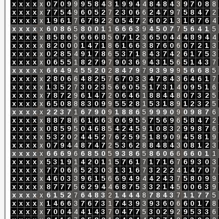
x
x
x
x
x
0
7
0
9
9
9
5
8
4
3
1
9
9
4
4
8
4
8
4
3
9
7
0
8
8
x
x
x
x
x
7
7
5
4
9
6
0
5
2
7
2
3
0
6
6
2
4
7
9
7
5
8
4
7
2
x
x
x
x
x
1
9
6
1
7
6
7
9
2
2
0
5
4
7
2
6
0
2
1
3
1
6
7
6
4
x
x
x
x
x
6
0
8
6
5
8
0
0
1
1
6
6
6
3
9
4
5
0
7
7
5
6
4
1
5
x
x
x
x
x
8
5
8
6
5
6
6
6
8
5
0
7
1
2
3
6
5
0
4
4
4
8
9
4
4
x
x
x
x
x
8
2
0
0
0
1
4
7
1
8
6
1
6
6
3
8
7
6
0
6
0
7
2
1
3
x
x
x
x
x
0
2
8
5
4
9
1
7
8
6
5
3
7
1
8
4
3
7
4
2
6
1
7
5
3
x
x
x
x
x
0
6
5
5
1
8
2
7
9
7
9
0
3
6
9
4
3
1
5
6
5
1
4
3
7
x
x
x
x
x
6
6
4
9
4
5
5
2
0
2
8
4
7
9
7
9
3
9
9
9
5
6
6
8
5
x
x
x
x
x
2
8
0
6
6
4
8
2
5
7
6
7
0
3
3
4
7
8
4
3
6
4
6
1
7
x
x
x
x
x
1
3
5
2
7
3
0
2
3
5
6
6
0
5
5
1
7
3
1
4
0
9
5
1
6
x
x
x
x
x
7
8
7
2
9
6
1
4
7
2
0
6
4
6
1
8
8
4
4
8
0
7
3
2
5
x
x
x
x
x
6
5
0
8
8
8
3
0
9
9
5
5
2
8
1
5
3
1
8
9
1
2
3
2
5
x
x
x
x
x
2
2
3
7
1
6
7
9
0
9
1
8
8
6
5
9
9
9
0
9
0
9
8
7
6
x
x
x
x
x
8
8
7
8
6
6
1
6
6
3
0
6
9
5
5
7
5
6
9
6
5
8
4
7
2
x
x
x
x
x
0
8
5
9
5
0
4
6
8
5
4
2
4
5
9
1
0
8
3
2
9
9
8
7
6
x
x
x
x
x
5
3
2
0
2
4
4
5
2
7
6
2
5
9
5
1
8
9
0
9
4
5
8
1
9
x
x
x
x
x
0
7
9
4
4
8
7
4
7
2
5
3
6
2
8
8
4
8
4
3
0
8
1
2
3
x
x
x
x
x
6
6
6
9
6
6
8
5
0
5
9
3
8
6
5
8
6
0
6
6
6
6
0
1
1
x
x
x
x
x
5
3
1
9
1
4
2
0
1
1
5
7
6
1
7
1
7
1
6
7
6
9
3
0
3
x
x
x
x
x
7
7
0
6
6
5
2
3
0
3
1
3
1
6
7
3
2
2
2
4
1
4
7
0
7
x
x
x
x
x
4
6
0
3
3
9
6
1
5
6
6
9
4
9
4
4
2
4
3
7
5
8
0
9
9
x
x
x
x
x
8
7
7
7
5
6
2
9
4
4
6
8
7
5
3
3
2
1
4
5
0
0
6
3
9
x
x
x
x
x
6
1
5
2
7
6
4
8
3
2
1
4
4
4
8
7
8
4
3
7
1
1
7
7
5
x
x
x
x
x
1
4
6
6
3
7
6
7
3
1
7
4
3
9
3
9
3
6
0
6
6
0
1
7
8
x
x
x
x
x
7
0
0
4
4
4
1
4
3
7
0
4
7
7
5
3
0
2
9
2
9
5
3
3
6