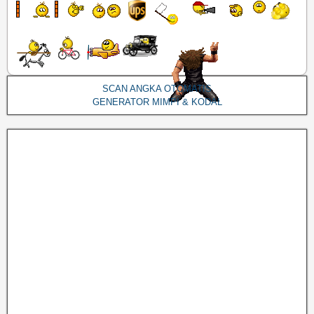
SCAN ANGKA OTOMATIS
GENERATOR MIMPI & KODAL