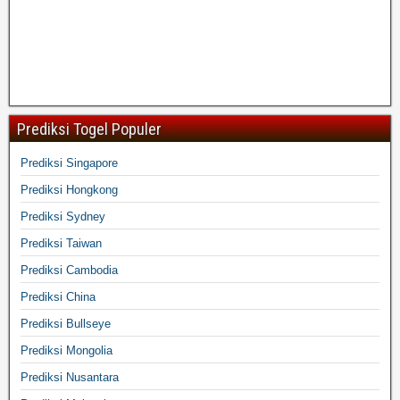
Prediksi Togel Populer
Prediksi Singapore
Prediksi Hongkong
Prediksi Sydney
Prediksi Taiwan
Prediksi Cambodia
Prediksi China
Prediksi Bullseye
Prediksi Mongolia
Prediksi Nusantara