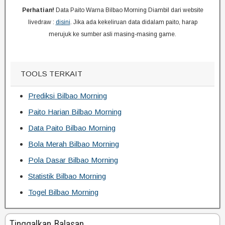
Perhatian!
Data Paito Warna Bilbao Morning Diambil dari website
livedraw :
disini
. Jika ada kekeliruan data didalam paito, harap
merujuk ke sumber asli masing-masing game.
TOOLS TERKAIT
Prediksi Bilbao Morning
Paito Harian Bilbao Morning
Data Paito Bilbao Morning
Bola Merah Bilbao Morning
Pola Dasar Bilbao Morning
Statistik Bilbao Morning
Togel Bilbao Morning
Tinggalkan Balasan