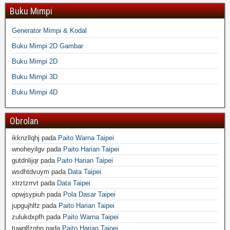
Buku Mimpi
Generator Mimpi & Kodal
Buku Mimpi 2D Gambar
Buku Mimpi 2D
Buku Mimpi 3D
Buku Mimpi 4D
Obrolan
ikknzllqhj
pada
Paito Warna Taipei
wnoheyilgv
pada
Paito Harian Taipei
gutdnlijqr
pada
Paito Harian Taipei
wsdhtdvuym
pada
Data Taipei
xtrztzrrvt
pada
Data Taipei
opwjsypiuh
pada
Pola Dasar Taipei
jupgujhlfz
pada
Paito Harian Taipei
zulukdxpfh
pada
Paito Warna Taipei
tuwglfznhn
pada
Paito Harian Taipei