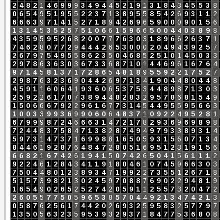
2
4
8
2
1
4
6
9
9
9
3
4
9
4
4
5
2
1
9
1
3
1
8
4
3
4
5
5
3
8
0
6
5
4
9
5
1
9
5
5
2
2
3
7
1
3
8
9
5
5
8
5
4
2
6
9
3
1
1
2
6
6
6
3
9
7
1
4
1
5
2
7
1
8
9
4
2
6
9
6
5
9
0
0
0
9
0
1
5
6
1
3
1
4
5
3
5
2
5
7
5
1
0
6
6
1
5
9
6
6
5
0
0
4
4
0
3
8
9
8
4
3
5
9
5
9
5
2
6
8
2
0
0
7
7
7
6
3
0
3
1
8
9
6
6
2
6
3
7
1
7
4
6
2
8
0
7
7
2
9
4
4
4
2
6
5
3
0
0
0
2
0
4
9
4
3
9
2
5
7
2
6
7
9
7
5
4
9
5
5
8
6
2
3
5
0
4
6
8
5
2
5
1
0
1
4
5
0
3
3
2
9
7
8
6
3
6
3
0
3
6
7
3
3
6
8
7
1
0
1
4
4
6
9
6
1
6
7
6
4
9
7
1
4
5
8
1
3
7
1
7
2
8
6
5
4
8
1
8
9
5
5
9
2
2
1
7
5
2
7
2
9
8
7
6
3
2
3
6
9
0
4
4
2
6
9
7
1
3
4
1
9
0
4
4
8
0
4
4
8
4
5
9
1
1
6
0
6
4
1
9
3
6
0
6
5
3
7
5
3
4
4
8
9
8
7
1
3
0
3
2
5
9
2
2
6
1
7
0
7
3
8
9
4
4
8
2
8
3
2
9
5
7
8
6
8
1
5
4
9
1
5
0
6
6
6
7
9
2
2
9
6
1
6
7
7
3
1
4
5
4
4
9
5
5
9
5
6
6
3
1
0
0
3
3
9
9
3
6
9
9
0
6
0
6
4
8
3
7
1
0
9
2
2
4
9
5
2
8
1
6
7
9
9
9
8
7
2
4
6
6
6
3
1
4
7
2
1
7
8
2
9
3
6
9
6
9
8
9
8
7
2
4
4
8
3
7
5
8
4
7
1
3
8
2
8
7
4
9
4
9
7
9
3
3
8
9
3
1
4
5
9
7
3
1
4
7
3
7
1
6
9
9
8
8
1
6
5
0
5
9
3
1
5
6
0
7
1
3
4
8
4
4
6
1
9
2
8
7
6
4
8
4
7
2
8
0
5
1
6
9
5
1
2
3
1
9
1
5
6
6
6
8
2
1
6
7
4
2
6
1
9
4
1
5
0
7
4
2
6
5
0
4
1
5
6
1
1
1
2
9
2
2
4
6
1
2
8
4
3
4
1
1
9
1
8
0
4
6
1
0
7
4
5
9
6
6
3
0
3
7
5
0
4
4
8
0
1
2
3
8
9
3
4
7
1
9
9
2
2
7
3
5
5
1
2
6
7
1
8
5
1
5
7
3
9
8
2
1
3
0
2
4
5
9
7
0
8
8
7
6
9
0
2
2
9
4
8
1
9
1
6
5
4
9
0
2
6
5
2
5
2
7
4
2
0
5
9
1
1
2
5
5
7
3
2
0
4
7
2
2
6
0
5
5
7
7
5
0
5
9
6
5
3
8
5
7
0
4
4
9
2
1
3
4
7
4
2
1
3
0
5
8
7
6
2
5
6
1
7
4
4
2
0
2
6
9
3
2
5
9
5
8
3
2
5
7
7
9
7
1
3
5
0
5
6
3
2
3
5
9
5
3
9
3
2
9
3
7
1
8
4
7
7
5
3
6
8
0
8