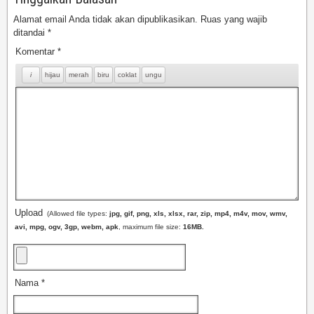
Alamat email Anda tidak akan dipublikasikan.
Ruas yang wajib
ditandai
*
Komentar
*
Upload
(Allowed file types:
jpg, gif, png, xls, xlsx, rar, zip, mp4, m4v, mov, wmv,
avi, mpg, ogv, 3gp, webm, apk
, maximum file size:
16MB.
Nama
*