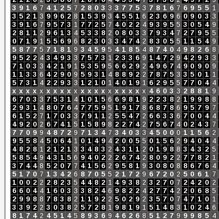
3
9
1
6
7
4
1
2
5
7
2
8
0
3
3
3
7
7
5
3
7
8
1
6
7
6
9
5
5
1
3
5
2
1
3
9
9
6
2
8
1
5
3
9
3
4
5
5
1
6
2
3
6
9
6
0
9
0
3
3
3
9
1
6
7
9
5
7
3
1
7
7
2
5
7
4
0
2
2
4
9
3
9
5
5
3
0
5
4
9
2
8
1
1
2
9
6
1
3
4
5
3
3
8
2
0
8
0
3
3
7
9
3
4
7
2
7
9
5
5
0
7
1
9
1
5
5
6
9
6
8
2
3
0
3
3
4
7
4
2
8
3
0
5
5
1
1
5
4
9
5
8
7
7
5
7
1
8
1
9
3
4
5
9
5
4
1
8
5
4
8
7
4
0
4
9
8
2
6
8
9
5
2
2
4
3
4
9
3
3
7
5
7
3
1
2
3
3
6
9
1
4
7
2
9
4
2
9
3
3
7
1
0
3
3
4
2
1
9
1
5
3
5
9
5
6
6
2
9
2
4
9
6
7
4
9
0
9
0
9
1
1
3
3
6
4
2
9
0
9
5
9
3
1
4
8
8
9
2
2
7
8
7
5
3
3
5
0
1
1
5
7
3
1
4
2
2
9
3
3
1
2
1
0
1
4
0
1
9
1
6
2
9
5
5
7
7
0
4
4
x
x
x
x
x
x
x
x
x
x
x
x
x
x
x
x
x
x
x
x
4
6
0
3
3
2
8
8
1
9
6
7
0
3
3
7
5
3
1
4
1
0
1
5
6
6
9
8
1
9
2
2
3
8
2
1
9
9
8
8
2
9
3
1
4
8
0
7
6
4
7
7
5
9
5
1
9
1
7
8
6
8
7
8
6
9
5
7
9
7
6
1
5
2
7
1
7
0
3
3
7
9
1
1
2
5
5
4
7
2
6
6
3
3
6
7
0
0
4
4
4
9
2
0
2
6
7
4
1
5
1
5
8
9
8
2
2
7
4
2
7
5
6
7
4
0
2
4
3
7
7
7
0
9
9
4
8
7
2
9
7
1
3
4
7
3
4
0
3
3
4
5
0
0
0
1
1
5
6
2
9
5
5
8
4
5
0
6
4
1
0
1
4
9
4
2
0
0
5
5
0
1
5
6
2
9
4
0
4
4
4
8
2
8
1
2
1
2
1
3
3
4
8
3
2
4
3
1
1
2
0
1
9
8
8
3
4
3
2
5
5
8
5
4
9
4
3
1
5
6
9
4
0
2
2
2
6
7
4
2
8
0
9
2
2
7
7
8
2
1
3
7
4
4
8
5
2
0
7
7
4
1
5
6
2
9
5
8
1
9
3
0
8
0
8
8
6
7
6
4
5
1
7
0
7
1
3
4
2
6
8
7
0
5
5
2
1
7
2
9
6
7
2
0
2
5
0
6
1
7
1
0
0
2
2
2
8
2
3
5
4
4
8
2
1
4
9
3
8
2
3
2
7
0
7
2
4
2
0
2
6
6
0
4
4
1
6
0
3
3
3
8
2
4
6
9
8
2
2
4
2
7
7
4
2
2
0
6
8
5
2
9
9
8
8
7
8
3
8
2
1
1
9
2
2
5
0
2
9
2
3
5
7
0
7
4
7
1
0
1
3
3
9
2
2
3
0
3
8
2
5
7
2
8
1
9
8
1
9
1
5
1
4
8
3
1
0
2
4
6
8
1
7
4
2
4
5
1
4
5
8
9
3
6
9
4
6
2
6
8
5
1
2
7
9
9
9
8
5
4