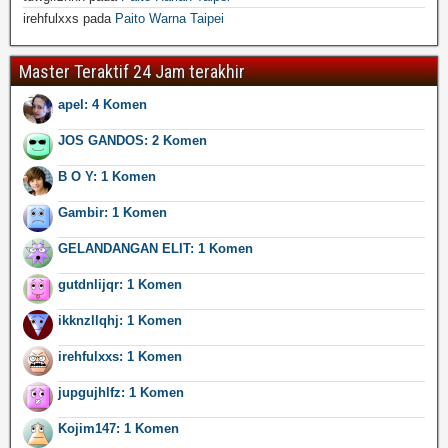
irehfulxxs
pada
Paito Warna Taipei
Master Teraktif 24 Jam terakhir
apel: 4 Komen
JOS GANDOS: 2 Komen
B O Y: 1 Komen
Gambir: 1 Komen
GELANDANGAN ELIT: 1 Komen
gutdnlijqr: 1 Komen
ikknzllqhj: 1 Komen
irehfulxxs: 1 Komen
jupgujhlfz: 1 Komen
Kojim147: 1 Komen