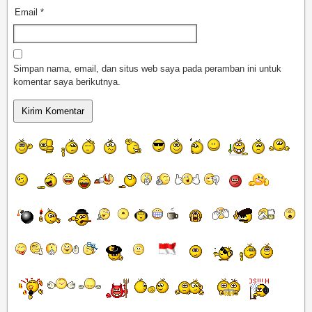
Email
*
Simpan nama, email, dan situs web saya pada peramban ini untuk
komentar saya berikutnya.