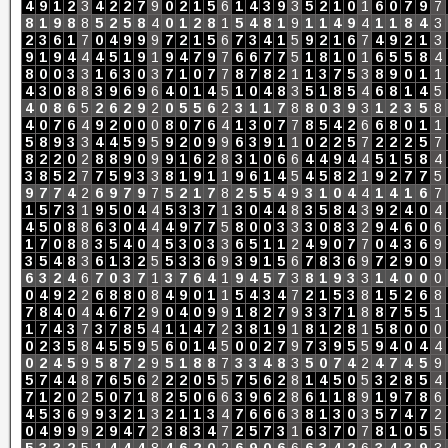
4
9
1
2
3
4
2
2
7
9
0
2
1
5
6
1
4
3
9
3
5
2
1
0
1
6
0
7
9
7
8
1
9
8
8
5
2
5
8
4
0
1
2
8
1
5
4
8
1
9
1
1
4
9
4
1
1
8
4
3
2
3
6
1
7
0
4
9
9
9
7
2
1
5
6
7
3
4
1
5
9
2
1
6
7
4
9
2
1
3
9
1
9
4
4
4
5
1
9
1
9
4
7
9
7
6
6
7
7
5
1
8
1
0
1
6
5
5
8
4
8
0
0
3
3
1
6
3
0
3
7
1
0
7
7
8
7
8
2
1
1
3
7
5
3
8
9
0
1
1
4
3
0
8
8
3
9
6
9
6
4
0
1
4
5
1
0
4
8
3
5
1
8
5
4
6
8
1
4
5
4
0
8
6
5
2
6
2
9
2
0
5
5
6
2
3
1
1
7
8
8
0
3
9
3
1
2
3
5
8
4
0
7
6
4
9
2
0
0
0
8
0
7
6
4
1
3
0
7
7
8
5
4
2
6
6
8
0
1
1
5
8
9
3
3
4
4
5
9
5
9
2
0
9
9
6
3
9
1
1
0
2
2
5
7
2
2
2
5
7
8
2
2
0
2
8
8
9
0
9
9
1
6
2
8
3
1
0
6
6
4
4
9
4
4
5
1
5
8
4
3
8
5
2
7
7
5
9
3
3
8
1
9
1
1
9
6
1
4
5
4
5
8
2
1
9
2
7
7
5
9
7
7
4
2
6
9
7
9
7
5
2
1
7
8
2
5
5
4
9
3
1
0
4
4
1
4
1
6
7
1
5
7
3
1
9
5
0
4
4
5
3
3
7
1
3
0
4
4
8
3
5
8
4
3
9
2
4
0
4
4
5
0
8
8
6
3
0
4
4
4
9
7
7
5
8
0
0
3
3
3
0
8
3
2
9
4
6
0
6
1
7
0
8
8
3
5
4
0
4
5
3
0
3
3
6
5
1
1
2
4
9
0
7
7
0
4
3
6
9
3
5
4
8
3
6
1
3
2
5
5
3
3
6
9
3
9
1
5
6
7
8
3
6
9
7
2
9
0
9
6
3
2
4
6
7
0
3
7
1
3
7
6
4
1
9
4
5
7
3
8
1
9
3
3
1
4
0
0
0
0
4
9
2
2
6
8
8
0
8
4
9
0
1
1
5
4
3
4
7
2
1
5
3
8
1
5
2
6
8
7
8
4
0
4
4
6
7
2
9
0
4
0
9
9
1
8
2
7
9
3
3
7
1
8
8
7
5
5
1
1
7
4
3
7
3
7
8
5
4
1
1
4
7
2
3
8
1
9
1
8
1
2
8
1
5
8
0
0
0
0
2
3
5
8
4
5
5
9
5
6
0
1
4
5
0
0
2
7
9
7
3
9
5
5
9
4
0
4
4
0
2
4
5
9
5
8
7
2
9
5
1
8
8
7
3
3
4
8
3
5
0
7
4
2
4
7
4
5
9
5
7
4
4
8
7
6
5
6
2
2
2
0
5
5
7
5
6
2
8
1
4
5
0
5
3
2
8
5
4
7
1
2
0
2
5
0
7
1
8
2
5
0
6
6
3
9
6
2
8
6
1
1
8
9
1
9
7
8
6
4
5
3
6
9
9
3
2
1
3
2
1
1
3
4
7
6
6
6
3
8
1
3
0
3
5
7
4
7
2
0
4
9
9
9
2
9
4
7
2
3
8
3
4
7
2
5
7
3
1
6
3
7
0
7
8
1
0
5
5