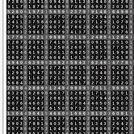
7
2
8
6
5
2
3
4
1
5
0
9
4
2
6
9
1
1
3
4
3
4
4
0
4
5
3
2
8
1
9
1
1
7
8
1
8
7
8
6
8
4
0
9
9
7
0
8
4
3
6
9
0
2
2
3
0
3
9
3
5
2
6
0
6
1
9
7
3
1
5
6
5
9
5
2
3
7
9
7
9
1
4
6
1
6
4
9
8
8
1
8
4
5
9
0
3
5
3
8
3
7
7
0
7
7
0
4
6
1
2
2
9
4
4
6
0
3
4
7
2
4
1
1
2
3
7
5
8
4
0
8
3
7
1
2
0
0
7
7
7
1
2
9
2
1
0
7
8
6
3
7
5
5
1
5
9
7
2
9
6
0
7
6
4
7
8
6
2
8
2
6
0
7
7
0
2
8
1
9
0
8
8
3
2
9
9
6
1
7
4
5
7
9
7
4
1
3
7
1
1
3
8
3
2
8
8
7
6
4
1
7
7
8
6
7
0
2
1
3
9
8
8
8
7
0
1
1
9
1
2
4
8
5
4
1
2
8
4
3
3
2
8
7
6
8
3
9
1
1
7
4
1
0
1
5
9
9
6
6
0
9
1
5
6
2
5
1
0
1
1
3
5
8
4
2
4
1
5
6
3
2
5
8
4
2
6
0
7
7
1
8
1
5
6
7
7
5
9
5
3
9
2
4
6
4
1
9
3
3
2
0
1
1
2
6
4
2
5
7
9
5
7
7
5
1
9
9
8
8
0
6
9
2
2
2
7
6
0
6
6
6
6
4
1
1
0
1
5
6
3
2
7
1
8
3
6
1
8
9
4
9
4
0
4
6
3
9
9
9
3
6
6
2
8
5
8
4
3
7
6
3
4
6
1
4
7
7
8
6
9
6
4
1
5
0
1
5
8
4
2
7
2
4
6
9
6
1
5
6
9
1
4
3
7
6
2
8
6
5
1
2
9
8
8
1
9
4
7
2
8
5
2
2
4
9
2
3
1
4
7
8
4
8
3
1
4
8
5
4
4
6
8
9
8
1
1
6
2
8
7
2
1
0
1
8
8
2
6
8
5
3
2
3
5
2
2
1
5
6
5
6
8
4
3
3
6
0
7
7
7
7
1
0
1
4
9
1
7
8
2
7
0
3
3
7
0
2
0
2
7
6
5
8
4
2
8
8
9
8
1
2
4
9
4
9
8
0
9
9
7
0
1
1
2
9
6
9
5
5
8
3
2
8
1
6
2
8
9
8
6
6
3
7
1
3
2
8
6
5
1
7
1
5
6
3
3
0
1
1
6
7
6
1
7
6
3
4
7
2
2
8
6
3
9
6
0
3
8
2
0
7
9
4
4
6
0
1
0
1
8
0
7
6
4
4
6
0
3
3
1
0
8
1
9
2
7
0
4
4
4
6
5
0
5
1
9
0
3
3
3
4
1
6
7
9
6
4
7
2
6
1
5
0
5
9
7
3
2
5
3
0
5
6
2
4
3
0
3
3
1
3
0
4
4
9
6
4
1
5
4
6
6
0
6
1
6
6
6
3
8
1
0
3
3
6
0
8
1
9
0
7
2
4
6
9
5
1
1
2
3
9
2
7
9
8
4
3
0
3
4
6
7
6
4
1
9
4
0
4
2
9
0
3
3
7
8
8
1
9
4
0
3
7
1
6
1
5
6
2
1
3
4
3
7
2
6
4
2
6
8
5
7
8
6
6
0
7
5
3
1
0
4
9
4
4
6
2
6
8
9
8
0
6
6
7
9
4
0
4
3
9
4
9
4
8
5
3
4
7
2
3
1
5
6
6
0
0
2
2
9
7
8
8
7
4
6
0
7
7