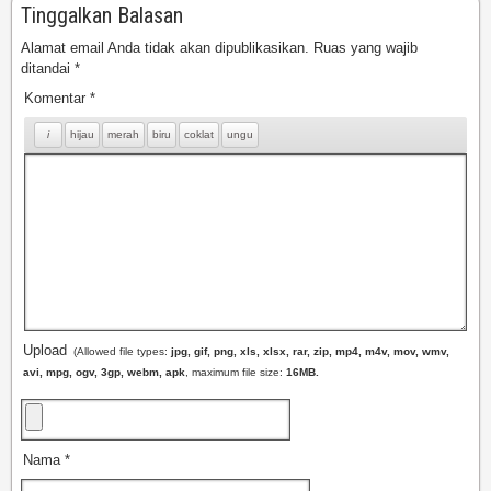
Tinggalkan Balasan
Alamat email Anda tidak akan dipublikasikan.
Ruas yang wajib
ditandai
*
Komentar
*
Upload
(Allowed file types:
jpg, gif, png, xls, xlsx, rar, zip, mp4, m4v, mov, wmv,
avi, mpg, ogv, 3gp, webm, apk
, maximum file size:
16MB.
Nama
*