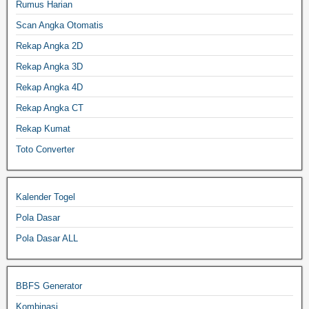
Rumus Harian
Scan Angka Otomatis
Rekap Angka 2D
Rekap Angka 3D
Rekap Angka 4D
Rekap Angka CT
Rekap Kumat
Toto Converter
Kalender Togel
Pola Dasar
Pola Dasar ALL
BBFS Generator
Kombinasi