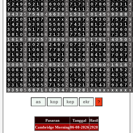
5
2
4
9
4
5
2
1
8
9
6
9
0
0
0
7
1
7
3
1
0
7
8
6
5
2
8
3
1
4
7
0
0
5
5
0
6
5
2
7
7
5
2
8
1
9
4
1
1
2
2
9
2
1
3
6
5
1
9
1
9
4
3
2
5
7
5
4
0
4
6
6
3
6
9
1
5
3
1
4
0
1
4
5
9
9
3
8
8
7
7
2
5
0
5
1
4
0
7
7
x
x
x
x
x
6
0
8
7
6
5
4
3
0
3
7
5
7
2
9
1
4
2
8
1
9
3
9
0
9
5
5
8
6
5
7
4
3
2
5
8
1
2
2
4
0
9
3
1
4
3
0
4
0
4
5
1
7
3
1
5
6
0
3
3
1
0
4
1
5
3
9
9
8
8
8
5
6
0
6
6
8
1
0
1
8
3
9
6
6
2
1
3
5
8
7
7
5
1
6
9
3
0
9
9
7
3
6
3
9
1
6
1
6
7
8
7
2
5
7
3
8
6
0
6
0
8
2
4
6
1
7
9
1
1
4
0
5
0
5
6
1
3
1
4
3
0
2
6
8
2
4
9
7
7
0
7
2
2
4
1
7
6
3
9
6
0
8
4
3
8
9
1
2
3
1
0
6
1
7
7
7
8
0
8
9
1
2
8
1
2
6
3
4
7
0
9
0
3
3
8
1
9
3
3
1
4
0
0
0
5
8
2
1
3
6
3
2
4
6
8
4
1
5
6
7
0
6
7
4
9
2
9
0
9
4
3
3
6
9
1
7
4
2
6
6
1
8
0
8
5
5
3
9
3
8
5
4
4
8
3
0
0
5
5
1
4
9
2
2
8
5
2
1
3
0
4
3
5
8
3
5
6
0
6
1
6
1
6
7
5
0
6
4
1
1
9
6
3
9
1
2
9
5
5
1
0
8
8
7
4
9
4
2
6
1
8
5
2
7
6
0
0
9
9
3
6
5
6
2
8
2
8
0
8
7
1
5
1
6
0
2
3
8
2
4
3
5
9
5
9
0
5
4
9
1
8
6
3
9
4
4
2
0
2
1
7
6
6
3
3
5
3
8
2
9
0
1
0
1
3
3
1
5
6
5
5
0
5
5
7
1
5
6
2
5
3
2
1
3
9
1
4
3
7
9
3
6
7
4
9
3
5
0
5
6
8
7
1
8
0
2
3
4
7
2
9
2
8
1
x
x
x
x
x
x
x
x
x
x
Pasaran
Tanggal
Hasil
Cambridge Morning
06-08-2026
2928