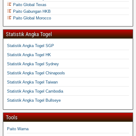
Paito Global Texas
Paito Gabungan HKB
Paito Global Morocco
Statistik Angka Togel
Statistik Angka Togel SGP
Statistik Angka Togel HK
Statistik Angka Togel Sydney
Statistik Angka Togel Chinapools
Statistik Angka Togel Taiwan
Statistik Angka Togel Cambodia
Statistik Angka Togel Bullseye
Tools
Paito Warna