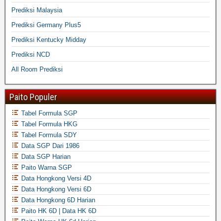
Prediksi Malaysia
Prediksi Germany Plus5
Prediksi Kentucky Midday
Prediksi NCD
All Room Prediksi
Paito Populer
Tabel Formula SGP
Tabel Formula HKG
Tabel Formula SDY
Data SGP Dari 1986
Data SGP Harian
Paito Warna SGP
Data Hongkong Versi 4D
Data Hongkong Versi 6D
Data Hongkong 6D Harian
Paito HK 6D | Data HK 6D