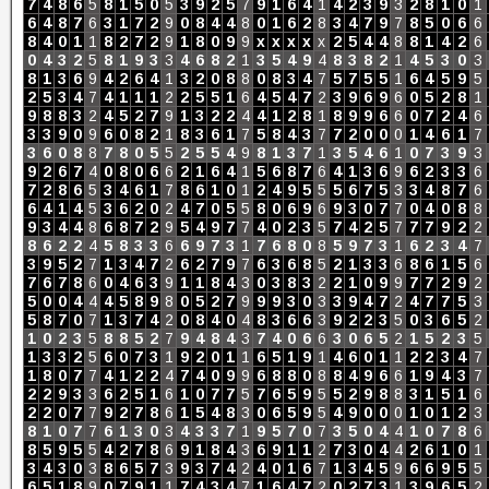
7
4
8
6
5
8
1
5
0
5
3
9
2
5
7
9
1
6
4
1
4
2
3
9
3
2
8
1
0
1
6
4
8
7
6
3
1
7
2
9
0
8
4
4
8
0
1
6
2
8
3
4
7
9
7
8
5
0
6
6
8
4
0
1
1
8
2
7
2
9
1
8
0
9
9
x
x
x
x
x
2
5
4
4
8
8
1
4
2
6
0
4
3
2
5
8
1
9
3
3
4
6
8
2
1
3
5
4
9
4
8
3
8
2
1
4
5
3
0
3
8
1
3
6
9
4
2
6
4
1
3
2
0
8
8
0
8
3
4
7
5
7
5
5
1
6
4
5
9
5
2
5
3
4
7
4
1
1
1
2
2
5
5
1
6
4
5
4
7
2
3
9
6
9
6
0
5
2
8
1
9
8
8
3
2
4
5
2
7
9
1
3
2
2
4
4
1
2
8
1
8
9
9
6
6
0
7
2
4
6
3
3
9
0
9
6
0
8
2
1
8
3
6
1
7
5
8
4
3
7
7
2
0
0
0
1
4
6
1
7
3
6
0
8
8
7
8
0
5
5
2
5
5
4
9
8
1
3
7
1
3
5
4
6
1
0
7
3
9
3
9
2
6
7
4
0
8
0
6
6
2
1
6
4
1
5
6
8
7
6
4
1
3
6
9
6
2
3
3
6
7
2
8
6
5
3
4
6
1
7
8
6
1
0
1
2
4
9
5
5
5
6
7
5
3
3
4
8
7
6
6
4
1
4
5
3
6
2
0
2
4
7
0
5
5
8
0
6
9
6
9
3
0
7
7
0
4
0
8
8
9
3
4
4
8
6
8
7
2
9
5
4
9
7
7
4
0
2
3
5
7
4
2
5
7
7
7
9
2
2
8
6
2
2
4
5
8
3
3
6
6
9
7
3
1
7
6
8
0
8
5
9
7
3
1
6
2
3
4
7
3
9
5
2
7
1
3
4
7
2
6
2
7
9
7
6
3
6
8
5
2
1
3
3
6
8
6
1
5
6
7
6
7
8
6
0
4
6
3
9
1
1
8
4
3
0
3
8
3
2
2
1
0
9
9
7
7
2
9
2
5
0
0
4
4
4
5
8
9
8
0
5
2
7
9
9
9
3
0
3
3
9
4
7
2
4
7
7
5
3
5
8
7
0
7
1
3
7
4
2
0
8
4
0
4
8
3
6
6
3
9
2
2
3
5
0
3
6
5
2
1
0
2
3
5
8
8
5
2
7
9
4
8
4
3
7
4
0
6
6
3
0
6
5
2
1
5
2
3
5
1
3
3
2
5
6
0
7
3
1
9
2
0
1
1
6
5
1
9
1
4
6
0
1
1
2
2
3
4
7
1
8
0
7
7
4
1
2
2
4
7
4
0
9
9
6
8
8
0
8
8
4
9
6
6
1
9
4
3
7
2
2
9
3
3
6
2
5
1
6
1
0
7
7
5
7
6
5
9
5
5
2
9
8
8
3
1
5
1
6
2
2
0
7
7
9
2
7
8
6
1
5
4
8
3
0
6
5
9
5
4
9
0
0
0
1
0
1
2
3
8
1
0
7
7
6
1
3
0
3
4
3
3
7
1
9
5
7
0
7
3
5
0
4
4
1
0
7
8
6
8
5
9
5
5
4
2
7
8
6
9
1
8
4
3
6
9
1
1
2
7
3
0
4
4
2
6
1
0
1
3
4
3
0
3
8
6
5
7
3
9
3
7
4
2
4
0
1
6
7
1
3
4
5
9
6
6
9
5
5
6
5
1
8
9
0
7
9
1
1
7
4
3
4
7
1
6
4
7
2
0
2
7
3
1
3
9
6
5
2