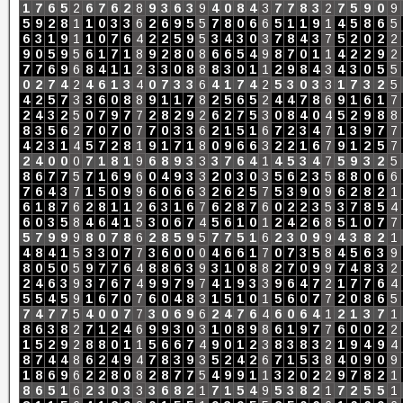
1
7
6
5
2
6
7
6
2
8
9
3
6
3
9
4
0
8
4
3
7
7
8
3
2
7
5
9
0
9
5
9
2
8
1
1
0
3
3
6
2
6
9
5
5
7
8
0
6
6
5
1
1
9
1
4
5
8
6
5
6
3
1
9
1
1
0
7
6
4
2
2
5
9
5
3
4
3
0
3
7
8
4
3
7
5
2
0
2
2
9
0
5
9
5
6
1
7
1
8
9
2
8
0
8
6
6
5
4
9
8
7
0
1
1
4
2
2
9
2
7
7
6
9
6
8
4
1
1
2
3
3
0
8
8
8
3
0
1
1
2
9
8
4
3
4
3
0
5
5
0
2
7
4
2
4
6
1
3
4
0
7
3
3
6
4
1
7
4
2
5
3
0
3
3
1
7
3
2
5
4
2
5
7
3
3
6
0
8
8
9
1
1
7
8
2
5
6
5
2
4
4
7
8
6
9
1
6
1
7
2
4
3
2
5
0
7
9
7
7
2
8
2
9
2
6
2
7
5
3
0
8
4
0
4
5
2
9
8
8
8
3
5
6
2
7
0
7
0
7
7
0
3
3
6
2
1
5
1
6
7
2
3
4
7
1
3
9
7
7
4
2
3
1
4
5
7
2
8
1
9
1
7
1
8
0
9
6
6
3
2
2
1
6
7
9
1
2
5
7
2
4
0
0
0
7
1
8
1
9
6
8
9
3
3
3
7
6
4
1
4
5
3
4
7
5
9
3
2
5
8
6
7
7
5
7
1
6
9
6
0
4
9
3
3
2
0
3
0
3
5
6
2
3
5
8
8
0
6
6
7
6
4
3
7
1
5
0
9
9
6
0
6
6
3
2
6
2
5
7
5
3
9
0
9
6
2
8
2
1
6
1
8
7
6
2
8
1
1
2
6
3
1
6
7
6
2
8
7
6
0
2
2
3
5
3
7
8
5
4
6
0
3
5
8
4
6
4
1
5
3
0
6
7
4
5
6
1
0
1
2
4
2
6
8
5
1
0
7
7
5
7
9
9
9
8
0
7
8
6
2
8
5
9
5
7
7
5
1
6
2
3
0
9
9
4
3
8
2
1
4
8
4
1
5
3
3
0
7
7
3
6
0
0
0
4
6
6
1
7
0
7
3
5
8
4
5
6
3
9
8
0
5
0
5
9
7
7
6
4
8
8
6
3
9
3
1
0
8
8
2
7
0
9
9
7
4
8
3
2
2
4
6
3
9
3
7
6
7
4
9
9
7
9
7
4
1
9
3
3
9
6
4
7
2
1
7
7
6
4
5
5
4
5
9
1
6
7
0
7
6
0
4
8
3
1
5
1
0
1
5
6
0
7
7
2
0
8
6
5
7
4
7
7
5
4
0
0
7
7
3
0
6
9
6
2
4
7
6
4
6
0
6
4
1
2
1
3
7
1
8
6
3
8
2
7
1
2
4
6
9
9
3
0
3
1
0
8
9
8
6
1
9
7
7
6
0
0
2
2
1
5
2
9
2
8
8
0
1
1
5
6
6
7
4
9
0
1
2
3
8
3
8
3
2
1
9
4
9
4
8
7
4
4
8
6
2
4
9
4
7
8
3
9
3
5
2
4
2
6
7
1
5
3
8
4
0
9
0
9
1
8
6
9
6
2
2
8
0
8
2
8
7
7
5
4
9
9
1
1
3
2
0
2
2
9
7
8
2
1
8
6
5
1
6
2
3
0
3
3
3
6
8
2
1
7
1
5
4
9
5
3
8
2
1
7
2
5
5
1