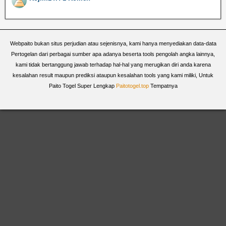
Webpaito bukan situs perjudian atau sejenisnya, kami hanya menyediakan data-data
Pertogelan dari perbagai sumber apa adanya beserta tools pengolah angka lainnya,
kami tidak bertanggung jawab terhadap hal-hal yang merugikan diri anda karena
kesalahan result maupun prediksi ataupun kesalahan tools yang kami miliki, Untuk
Paito Togel Super Lengkap
Paitotogel.top
Tempatnya