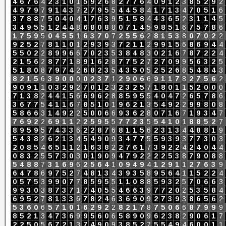
4
6
7
6
4
2
3
1
0
1
5
9
2
6
8
2
7
7
6
4
0
9
1
2
3
8
5
2
9
2
4
9
7
9
7
9
1
4
3
7
2
7
9
5
5
4
4
5
8
4
1
7
1
3
4
7
0
5
1
6
3
7
8
8
7
5
0
4
0
4
1
7
6
3
9
5
1
5
8
4
4
3
6
5
2
3
1
1
4
5
3
4
9
5
5
1
2
4
4
8
6
8
0
8
8
0
7
1
4
5
9
8
5
1
6
7
5
7
8
6
1
7
5
9
5
0
4
5
5
1
6
3
7
0
7
2
5
5
6
2
8
1
5
3
8
0
7
0
2
2
9
2
5
2
7
8
1
1
0
1
2
9
3
9
3
7
2
1
1
2
9
9
1
5
6
8
6
9
4
4
5
5
0
2
2
8
9
9
6
6
7
0
2
3
5
3
8
4
8
3
0
2
1
6
7
8
7
2
2
4
2
1
5
6
2
8
7
7
1
8
9
1
6
2
8
7
7
5
2
7
2
7
0
9
9
5
6
3
2
5
5
1
8
0
8
7
9
7
4
2
6
8
2
3
5
4
3
5
0
5
2
5
2
6
8
5
4
8
4
3
8
2
1
5
6
3
9
0
0
0
0
2
3
7
1
2
9
0
6
6
9
1
1
7
8
2
7
5
6
2
9
0
9
1
1
0
3
2
9
2
7
0
1
2
3
2
3
2
5
7
1
8
0
1
1
5
2
0
0
0
7
1
3
8
2
4
4
1
5
6
6
9
6
2
8
8
5
9
5
5
4
0
4
7
2
6
5
7
8
6
3
6
7
7
5
4
1
1
6
7
8
5
1
0
1
9
6
2
1
3
5
4
9
2
2
9
9
8
0
8
5
8
6
6
3
1
4
9
2
2
5
0
0
6
6
9
3
6
2
8
0
7
1
6
7
1
9
3
4
7
7
6
9
2
2
6
9
1
1
2
2
5
9
5
5
7
7
2
3
5
5
4
1
0
1
8
8
5
2
7
8
9
5
9
5
7
4
3
3
6
2
2
8
7
6
8
1
1
5
6
2
3
1
3
4
4
8
8
1
9
5
4
3
8
2
6
2
1
3
4
5
4
9
0
9
3
4
7
7
5
5
9
3
9
3
7
7
3
0
3
2
0
8
5
4
6
5
1
1
2
1
6
3
8
2
2
7
6
1
7
3
9
2
2
4
2
4
0
4
4
0
8
3
2
5
5
7
3
0
3
0
1
9
0
9
4
7
9
2
2
2
2
5
3
8
7
9
0
8
8
5
4
8
8
7
3
1
6
9
6
2
5
6
4
1
0
9
4
9
4
1
2
9
1
1
2
7
6
3
9
6
4
7
8
6
9
7
5
2
7
4
8
1
3
4
3
9
3
5
8
9
5
6
4
1
1
5
2
2
4
0
5
7
5
3
9
9
0
7
7
8
5
9
5
5
1
1
0
8
8
5
9
3
2
5
7
0
6
6
3
9
9
3
0
3
8
7
3
7
1
7
4
0
5
5
4
6
6
3
9
7
7
2
0
2
5
3
5
8
4
6
9
5
2
7
8
1
3
3
6
7
8
2
4
6
3
6
9
0
9
2
7
3
9
3
8
6
5
6
2
5
3
6
0
6
5
7
1
0
1
6
2
9
2
2
8
2
1
7
8
7
5
0
6
6
8
7
9
9
9
8
5
2
1
3
4
7
3
6
9
9
5
6
0
6
5
8
9
0
9
6
2
3
8
2
9
0
6
1
7
2
2
5
0
5
6
7
2
1
3
7
4
9
0
9
3
8
5
2
7
5
5
4
9
4
6
0
0
1
1