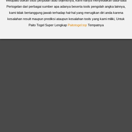
Webpaito bukan situs perjudian atau sejenisnya, kami hanya menyediakan data-data
Pertogelan dari perbagai sumber apa adanya beserta tools pengolah angka lainnya,
kami tidak bertanggung jawab terhadap hal-hal yang merugikan diri anda karena
kesalahan result maupun prediksi ataupun kesalahan tools yang kami miliki, Untuk
Paito Togel Super Lengkap
Paitotogel.top
Tempatnya