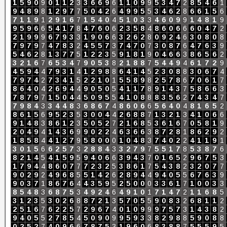
1
5
9
0
9
0
1
1
2
3
3
6
6
9
6
1
1
0
9
9
5
3
4
7
2
8
5
4
6
1
9
4
8
9
8
1
2
9
7
7
5
0
4
2
6
4
9
9
5
5
3
4
6
2
8
6
6
1
5
6
7
1
1
9
1
2
9
1
6
7
1
5
4
0
4
5
1
0
3
3
4
6
0
9
9
1
4
8
1
9
9
5
9
6
6
5
4
1
7
8
4
7
6
0
6
2
3
5
8
4
8
6
0
6
6
6
0
4
7
2
2
1
9
9
9
6
7
9
3
3
1
9
0
6
6
3
2
6
2
8
0
9
2
4
6
3
0
8
0
8
7
9
7
9
7
4
7
8
3
2
4
5
5
7
3
7
4
7
0
7
3
0
8
7
6
4
7
6
3
9
5
4
6
2
8
1
3
7
7
5
1
2
2
3
5
9
1
8
1
9
0
4
6
6
3
8
6
5
6
2
3
2
1
6
7
6
5
3
4
7
9
0
5
3
8
2
1
8
8
7
5
4
4
9
4
6
1
7
2
9
4
5
9
4
4
7
9
3
1
4
1
2
9
8
8
6
4
1
4
5
2
3
0
8
8
3
0
6
7
4
7
9
7
4
2
7
3
4
1
5
2
2
1
0
1
5
5
8
9
8
2
5
7
8
6
7
0
6
1
7
8
6
4
0
4
2
6
9
4
4
9
0
5
0
5
4
1
1
7
8
9
1
4
3
7
5
8
6
6
3
7
8
7
9
7
1
5
0
4
4
5
0
9
5
5
4
1
0
8
8
8
3
5
6
2
7
4
3
4
7
7
9
8
4
3
3
4
4
8
3
6
8
6
7
4
8
6
0
6
6
5
6
4
0
4
8
1
6
5
2
8
6
1
5
6
9
5
2
3
5
3
0
0
4
4
2
6
8
8
7
1
3
2
1
3
4
1
0
6
6
9
1
4
8
3
8
6
1
2
3
5
0
5
2
7
2
1
6
8
5
3
6
1
6
7
0
5
8
1
9
2
0
4
9
4
1
4
3
6
9
9
0
2
2
4
6
3
6
6
3
8
7
2
8
1
8
6
2
9
2
1
8
5
8
4
4
1
2
7
9
5
8
0
0
0
1
0
4
8
3
7
4
0
2
2
4
1
1
9
1
3
0
1
5
6
6
2
5
7
3
2
8
8
4
3
3
2
7
9
7
5
5
1
7
8
5
3
8
7
6
8
2
1
4
5
4
1
5
9
5
9
4
0
6
6
3
9
4
3
7
0
1
6
5
2
9
6
7
5
3
1
7
9
4
4
8
6
0
7
7
7
2
3
2
5
3
8
6
1
7
5
4
3
8
2
3
2
0
7
7
9
0
2
9
2
4
9
6
8
5
5
1
4
2
6
2
8
9
4
4
9
4
0
5
5
6
7
6
3
9
9
0
3
7
1
8
6
7
6
4
4
3
5
9
5
2
5
0
0
0
3
3
6
1
7
1
0
0
3
3
8
5
4
8
3
6
8
7
5
3
4
9
2
4
6
4
9
1
0
1
7
1
4
7
2
1
1
6
8
5
3
1
2
3
5
3
0
2
6
8
8
7
2
1
3
5
7
0
5
5
9
0
8
3
2
6
8
1
1
2
2
5
1
6
7
6
2
2
5
7
2
9
6
7
4
0
1
0
9
9
9
7
5
7
3
1
4
3
8
2
9
4
0
5
5
2
7
8
5
4
5
0
9
0
9
9
5
9
3
3
8
2
9
8
8
5
9
0
8
8
0
2
5
2
7
4
0
9
6
6
7
8
7
5
3
1
9
6
0
6
8
3
8
8
7
5
5
5
9
5