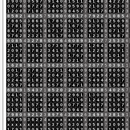
3
9
0
0
0
0
5
9
7
7
9
1
4
0
4
1
5
1
1
2
4
1
4
8
3
4
2
2
2
4
0
0
7
8
6
8
7
2
7
9
3
4
0
5
5
9
5
9
0
9
2
1
0
3
3
5
2
3
0
3
1
2
0
8
8
7
1
8
2
1
9
8
9
9
9
8
4
5
2
7
1
0
8
7
6
6
3
1
2
3
8
5
8
2
1
4
0
2
5
7
5
3
6
0
6
6
6
1
7
8
7
9
2
2
4
1
0
8
5
4
7
8
8
5
4
3
8
6
8
5
1
7
8
5
4
6
1
9
2
2
5
1
3
0
3
2
5
6
9
6
3
7
8
1
9
7
6
9
9
9
3
3
8
5
4
1
6
7
5
3
8
3
9
1
1
4
6
6
9
6
8
4
7
8
6
9
5
3
1
4
6
7
1
7
8
3
1
2
9
2
4
5
7
8
6
0
7
1
3
4
9
7
6
2
8
2
3
2
1
3
8
5
1
7
8
6
5
8
6
5
1
2
3
8
2
5
9
8
7
6
6
0
8
5
4
3
2
7
8
6
0
0
7
6
4
6
0
8
9
8
1
2
9
7
7
2
5
3
3
6
7
1
1
6
7
8
5
1
3
4
0
7
3
6
9
4
7
7
2
9
1
2
6
4
1
6
6
9
3
3
2
0
9
7
7
8
7
8
2
1
3
4
1
9
1
8
5
4
4
8
1
2
2
6
8
7
5
9
1
1
2
3
2
8
1
9
8
5
4
9
0
5
9
6
6
1
7
6
7
4
8
8
4
5
9
1
0
1
6
7
4
0
4
4
8
2
2
4
8
3
3
9
7
3
1
0
2
1
6
7
5
5
2
4
6
6
5
6
8
5
1
6
2
8
1
9
0
2
4
6
3
6
2
3
5
5
5
3
6
9
2
0
7
7
5
0
3
9
1
1
5
0
1
7
8
2
7
8
3
2
4
2
0
1
1
4
9
9
0
9
6
8
6
6
3
8
0
6
0
6
6
3
5
4
9
3
7
9
6
6
2
0
4
7
2
1
9
1
5
6
2
6
4
9
4
7
8
5
6
2
0
2
4
4
8
6
1
8
2
1
4
2
3
5
8
8
7
3
4
7
5
4
9
4
4
5
3
3
7
1
2
5
9
7
7
4
6
0
8
8
5
5
7
8
6
7
4
7
1
8
3
0
6
9
6
1
5
8
4
3
6
8
1
9
1
5
4
3
7
1
8
5
2
0
2
2
4
6
2
8
0
6
6
8
5
4
0
2
5
7
0
4
1
6
7
3
5
6
8
5
6
3
0
6
6
2
9
6
1
7
1
3
0
0
0
6
1
6
4
1
8
1
9
1
1
9
0
6
4
1
3
4
8
1
9
7
1
1
6
7
1
2
4
0
4
6
1
9
6
6
5
3
8
9
8
1
5
7
6
4
4
1
6
0
6
0
7
7
4
2
2
9
8
7
6
1
5
6
7
4
6
1
5
7
3
1
8
1
4
5
3
6
4
0
4
5
9
4
4
8
2
6
6
6
3
6
0
4
2
6
7
9
8
0
8
9
2
1
2
3
8
9
7
6
4
3
4
4
2
6
3
4
9
8
8
2
8
1
9
1
9
5
4
5
9
3
6
2
2
4
x
x
x
x
x
x
x
x
x
x
x
x
x
x
x
x
x
x
x
x
x
x
x
x
x
x
x
x
x
x
5
3
7
0
7
6
3
0
4
4
0
5
8
8
7
3
0
9
5
5
1
7
9
3
3
0
0
9
2
2
5
3
2
0
2
7
5
9
2
2
0
5
8
3
2
1
1
0
6
6