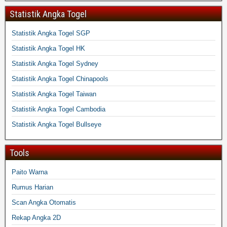
Statistik Angka Togel
Statistik Angka Togel SGP
Statistik Angka Togel HK
Statistik Angka Togel Sydney
Statistik Angka Togel Chinapools
Statistik Angka Togel Taiwan
Statistik Angka Togel Cambodia
Statistik Angka Togel Bullseye
Tools
Paito Warna
Rumus Harian
Scan Angka Otomatis
Rekap Angka 2D