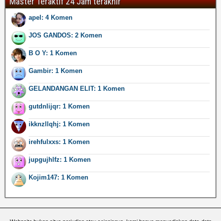
Master Teraktif 24 Jam terakhir
apel: 4 Komen
JOS GANDOS: 2 Komen
B O Y: 1 Komen
Gambir: 1 Komen
GELANDANGAN ELIT: 1 Komen
gutdnlijqr: 1 Komen
ikknzllqhj: 1 Komen
irehfulxxs: 1 Komen
jupgujhlfz: 1 Komen
Kojim147: 1 Komen