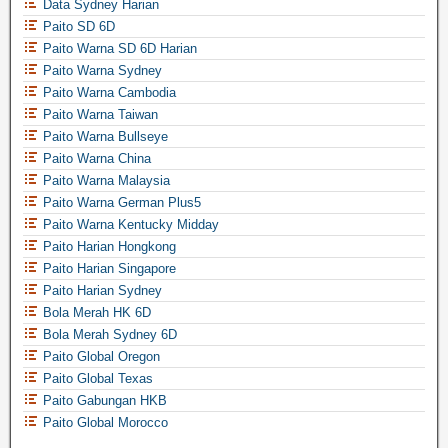
Data Sydney Harian
Paito SD 6D
Paito Warna SD 6D Harian
Paito Warna Sydney
Paito Warna Cambodia
Paito Warna Taiwan
Paito Warna Bullseye
Paito Warna China
Paito Warna Malaysia
Paito Warna German Plus5
Paito Warna Kentucky Midday
Paito Harian Hongkong
Paito Harian Singapore
Paito Harian Sydney
Bola Merah HK 6D
Bola Merah Sydney 6D
Paito Global Oregon
Paito Global Texas
Paito Gabungan HKB
Paito Global Morocco