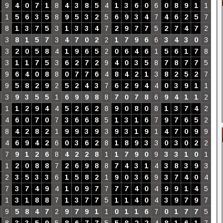
9
4
0
7
1
8
4
3
8
5
4
1
3
6
0
6
0
8
9
1
1
1
5
6
3
5
8
9
5
3
2
5
6
9
3
4
7
4
6
2
5
7
8
1
3
7
5
3
1
3
3
4
7
2
9
7
7
5
2
7
4
7
2
3
8
1
5
7
3
4
7
0
2
2
1
7
9
6
6
3
4
3
0
3
3
2
0
5
8
4
1
9
6
5
2
0
6
4
6
1
5
6
1
7
8
3
1
1
7
5
3
6
2
7
2
9
4
0
3
5
8
7
8
7
7
5
9
6
4
0
8
8
0
7
7
6
4
8
4
2
1
3
8
2
5
2
7
9
5
8
2
9
2
5
2
4
3
7
6
2
9
4
4
0
3
9
1
1
3
9
3
5
5
1
6
9
9
8
8
7
0
7
8
6
9
4
1
1
2
1
1
2
9
4
4
5
2
6
2
8
9
0
8
0
8
1
3
7
4
2
4
6
0
7
0
7
3
6
6
8
5
1
3
1
6
7
9
7
6
5
2
8
4
2
8
2
1
9
9
3
9
3
9
3
1
9
1
4
7
0
9
9
4
6
9
4
2
6
0
3
6
2
8
1
8
9
3
3
0
3
0
2
2
7
9
1
2
6
8
4
2
2
8
1
1
7
9
0
9
3
3
1
0
1
1
2
0
8
8
7
2
6
9
8
8
7
4
3
1
4
3
8
3
9
3
2
3
5
3
3
6
1
5
8
2
1
9
0
3
6
9
3
7
4
0
4
7
3
7
4
9
4
1
0
9
7
7
7
7
4
0
4
9
9
1
4
5
1
3
1
8
8
7
1
3
7
7
5
1
1
4
0
4
3
9
7
9
7
9
5
8
4
7
2
9
7
9
1
1
0
1
1
6
7
0
1
7
7
5