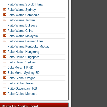
Paito Warna SD 6D Harian
Paito Warna Sydney
Paito Warna Cambodia
Paito Warna Taiwan
Paito Warna Bullseye
Paito Warna China
Paito Warna Malaysia
Paito Warna German Plus5
Paito Warna Kentucky Midday
Paito Harian Hongkong
Paito Harian Singapore
Paito Harian Sydney
Bola Merah HK 6D
Bola Merah Sydney 6D
Paito Global Oregon
Paito Global Texas
Paito Gabungan HKB
Paito Global Morocco
Statistik Angka Togel