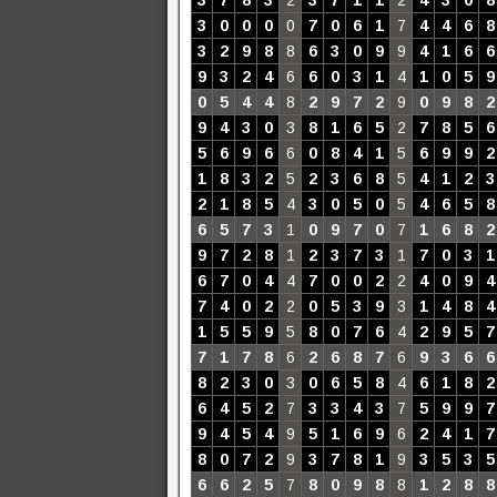
3
7
8
3
2
3
7
1
1
2
4
3
0
8
3
0
0
0
0
7
0
6
1
7
4
4
6
8
3
2
9
8
8
6
3
0
9
9
4
1
6
6
9
3
2
4
6
6
0
3
1
4
1
0
5
9
0
5
4
4
8
2
9
7
2
9
0
9
8
2
9
4
3
0
3
8
1
6
5
2
7
8
5
6
5
6
9
6
6
0
8
4
1
5
6
9
9
2
1
8
3
2
5
2
3
6
8
5
4
1
2
3
2
1
8
5
4
3
0
5
0
5
4
6
5
8
6
5
7
3
1
0
9
7
0
7
1
6
8
2
9
7
2
8
1
2
3
7
3
1
7
0
3
1
6
7
0
4
4
7
0
0
2
2
4
0
9
4
7
4
0
2
2
0
5
3
9
3
1
4
8
4
1
5
5
9
5
8
0
7
6
4
2
9
5
7
7
1
7
8
6
2
6
8
7
6
9
3
6
6
8
2
3
0
3
0
6
5
8
4
6
1
8
2
6
4
5
2
7
3
3
4
3
7
5
9
9
7
9
4
5
4
9
5
1
6
9
6
2
4
1
7
8
0
7
2
9
3
7
8
1
9
3
5
3
5
6
6
2
5
7
8
0
9
8
8
1
2
8
8