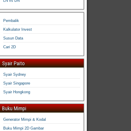
LN vs DN
Pembalik
Kalkulator Invest
Susun Data
Cari 2D
Syair Paito
Syair Sydney
Syair Singapore
Syair Hongkong
Buku Mimpi
Generator Mimpi & Kodal
Buku Mimpi 2D Gambar