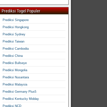
Prediksi Togel Populer
Prediksi Singapore
Prediksi Hongkong
Prediksi Sydney
Prediksi Taiwan
Prediksi Cambodia
Prediksi China
Prediksi Bullseye
Prediksi Mongolia
Prediksi Nusantara
Prediksi Malaysia
Prediksi Germany Plus5
Prediksi Kentucky Midday
Prediksi NCD