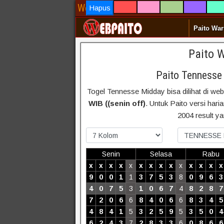
Webpaito Aplikasi Togel
Hapus
Paito Wa
Paito 
Paito Tennesse
Togel Tennesse Midday bisa dilihat di we
WIB ((senin off)
. Untuk Paito versi hari
2004 result ya
Senin
Selasa
Rabu
x
x
x
x
x
x
x
x
x
x
x
x
x
x
9
0
0
1
1
3
7
5
3
8
0
9
6
3
4
0
7
5
3
1
0
6
7
4
8
2
8
7
7
2
0
6
6
8
4
0
6
6
8
3
4
5
4
8
4
1
5
3
2
5
9
5
3
5
0
4
6
2
4
3
7
2
8
3
3
6
0
8
6
6