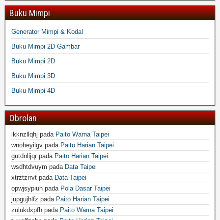
Buku Mimpi
Generator Mimpi & Kodal
Buku Mimpi 2D Gambar
Buku Mimpi 2D
Buku Mimpi 3D
Buku Mimpi 4D
Obrolan
ikknzllqhj
pada
Paito Warna Taipei
wnoheyilgv
pada
Paito Harian Taipei
gutdnlijqr
pada
Paito Harian Taipei
wsdhtdvuym
pada
Data Taipei
xtrztzrrvt
pada
Data Taipei
opwjsypiuh
pada
Pola Dasar Taipei
jupgujhlfz
pada
Paito Harian Taipei
zulukdxpfh
pada
Paito Warna Taipei