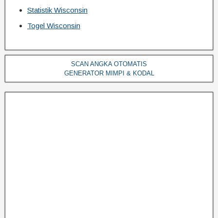
Statistik Wisconsin
Togel Wisconsin
SCAN ANGKA OTOMATIS
GENERATOR MIMPI & KODAL