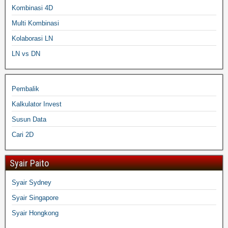
Kombinasi 4D
Multi Kombinasi
Kolaborasi LN
LN vs DN
Pembalik
Kalkulator Invest
Susun Data
Cari 2D
Syair Paito
Syair Sydney
Syair Singapore
Syair Hongkong