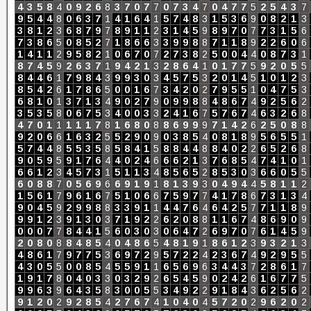
4
3
5
8
4
0
9
2
6
8
3
7
0
7
7
0
7
3
4
7
0
4
7
7
5
2
5
4
3
7
9
5
4
4
8
0
6
3
7
1
4
1
6
4
1
5
7
4
8
3
1
5
3
6
9
0
8
2
1
3
3
8
1
2
3
6
8
7
9
7
8
9
1
1
2
3
1
4
5
9
8
9
7
0
7
7
3
1
5
6
7
3
8
6
5
0
8
5
2
7
1
8
6
6
3
3
9
9
8
8
7
1
1
8
9
2
2
6
0
6
1
4
1
1
2
9
5
8
2
1
0
6
7
0
7
2
7
3
8
2
5
0
0
4
4
0
8
7
3
1
8
7
4
5
9
2
6
3
7
1
9
4
2
1
3
2
8
6
4
1
0
1
7
7
5
9
2
0
5
5
8
4
4
6
1
7
9
8
4
3
9
9
3
0
3
4
5
7
5
3
2
0
1
4
5
1
0
1
2
3
8
5
4
2
6
1
7
8
6
5
0
0
1
6
7
3
4
2
0
2
7
9
5
5
1
0
4
7
5
3
6
8
1
0
1
3
7
1
3
4
9
0
2
7
9
0
9
9
8
8
4
8
6
7
4
9
2
5
6
2
3
5
3
5
8
0
6
7
5
3
4
0
0
3
3
2
4
1
6
7
5
7
6
7
4
6
3
2
6
8
4
7
0
1
1
1
1
1
7
8
1
6
8
0
8
8
6
9
9
9
7
1
4
2
6
2
5
0
8
8
9
2
0
6
6
1
6
3
2
5
5
2
9
0
9
0
3
8
5
4
0
8
1
8
9
5
6
5
5
1
5
7
4
4
8
5
5
3
5
8
5
8
4
1
5
8
8
4
4
8
8
4
0
2
2
6
5
2
6
8
9
0
5
9
5
9
1
7
6
4
4
0
2
4
6
6
6
2
1
3
7
6
8
5
4
7
4
1
0
1
6
6
1
2
3
4
5
7
3
1
5
1
1
3
4
8
5
6
5
2
8
5
3
0
3
6
6
0
5
5
6
0
8
8
7
0
5
6
9
6
6
9
1
9
1
8
1
3
9
3
0
4
9
4
4
5
8
1
1
2
1
5
6
1
7
9
6
1
6
7
5
1
0
6
6
7
5
9
7
7
4
1
7
8
6
7
3
1
3
4
9
0
4
5
9
2
9
9
8
8
3
3
9
1
1
4
4
7
6
4
6
4
2
5
7
7
1
1
8
9
9
9
1
2
3
9
1
3
0
3
7
1
9
2
2
6
2
0
8
8
1
1
6
7
4
8
6
9
0
9
0
0
0
7
7
8
4
4
1
5
6
0
3
0
3
0
6
4
7
2
6
9
7
0
7
6
1
4
5
9
2
0
8
0
8
8
4
8
5
4
0
4
8
6
5
4
8
1
9
1
8
6
1
2
3
9
3
2
1
3
4
8
6
1
7
9
7
7
5
3
6
9
7
2
9
5
7
2
2
4
2
3
6
7
4
9
2
9
5
5
4
3
0
5
5
0
0
8
5
4
5
5
9
1
1
6
5
6
9
6
3
4
4
3
7
2
8
6
1
7
1
9
1
7
8
0
4
0
3
3
0
3
2
9
2
6
5
4
5
9
0
2
4
2
6
1
6
7
7
5
9
9
6
3
9
6
4
3
5
8
3
0
0
5
5
3
4
9
2
2
9
1
8
4
3
6
2
5
6
2
9
1
2
0
2
9
2
8
5
4
2
7
6
7
4
1
0
4
0
4
5
7
2
0
2
9
6
2
0
2