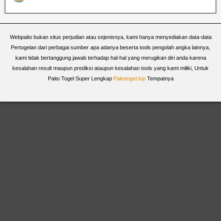
Webpaito bukan situs perjudian atau sejenisnya, kami hanya menyediakan data-data
Pertogelan dari perbagai sumber apa adanya beserta tools pengolah angka lainnya,
kami tidak bertanggung jawab terhadap hal-hal yang merugikan diri anda karena
kesalahan result maupun prediksi ataupun kesalahan tools yang kami miliki, Untuk
Paito Togel Super Lengkap
Paitotogel.top
Tempatnya