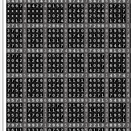
5
4
0
9
9
6
1
0
4
4
x
x
x
x
x
9
7
4
3
7
5
4
7
8
6
5
5
2
9
2
2
6
6
7
4
8
4
2
2
4
8
1
5
5
1
7
6
6
5
2
3
3
0
2
2
9
7
2
5
7
x
x
x
x
x
x
x
x
x
x
x
x
x
x
x
0
2
4
2
6
6
2
4
4
8
2
0
3
7
1
x
x
x
x
x
x
x
x
x
x
3
0
2
9
2
4
1
6
9
6
2
5
6
8
5
6
1
3
7
1
3
6
1
3
4
6
3
6
3
9
2
0
7
4
2
5
2
4
2
6
1
5
2
5
7
1
2
6
1
7
2
7
1
0
1
3
2
8
9
8
2
8
6
4
1
0
1
6
3
9
7
2
9
8
8
5
3
5
5
1
3
7
8
2
1
3
0
2
5
7
4
6
3
6
9
4
9
3
0
3
5
5
5
3
8
3
9
5
2
7
6
5
7
1
8
0
2
3
4
7
6
8
6
5
2
5
7
4
7
2
6
1
5
2
7
9
3
9
4
4
3
6
5
0
5
9
7
5
3
8
1
3
1
9
1
8
3
5
2
7
3
0
8
9
8
3
8
0
9
9
2
7
5
5
1
9
3
8
5
4
4
8
0
7
7
1
0
6
6
3
2
6
3
8
2
9
4
4
7
2
8
0
7
9
7
5
5
4
8
3
4
3
6
7
4
9
4
1
5
6
7
6
0
6
6
8
1
0
3
3
2
7
7
2
9
0
8
6
2
8
0
5
0
4
4
3
8
6
4
1
3
6
9
7
7
2
8
9
4
4
0
0
4
2
6
1
2
4
9
4
4
9
8
4
3
0
1
7
5
3
8
0
9
5
5
4
8
3
2
5
3
8
2
9
2
1
2
8
1
9
5
4
2
5
7
8
6
0
8
8
1
0
6
7
4
6
6
7
5
3
8
8
9
7
7
9
6
8
3
2
2
5
4
7
2
8
0
9
1
1
4
2
3
0
3
1
3
1
7
8
3
2
9
5
5
4
0
3
9
3
3
1
7
6
4
5
2
3
7
1
9
5
7
3
1
4
5
7
4
2
2
7
4
0
4
4
7
2
6
8
0
9
2
9
2
1
1
6
1
7
4
6
5
4
9
5
7
5
7
3
7
8
7
3
1
1
6
0
3
3
4
2
4
4
8
0
5
5
2
7
6
8
9
0
9
8
3
2
9
2
7
7
5
4
9
4
7
5
0
5
9
6
5
3
8
0
8
1
1
2
6
5
3
2
5
0
7
0
6
6
3
8
3
4
7
1
2
0
1
1
7
0
2
8
1
6
2
2
2
4
6
2
7
1
8
7
9
0
4
4
6
5
7
1
8
1
5
0
6
6
6
8
6
8
5
9
9
0
9
9
3
3
4
1
5
5
4
9
9
9
4
9
9
1
1
6
9
0
3
3
3
3
7
4
2
3
1
8
5
4
9
8
6
6
3
8
0
3
7
1
3
4
2
6
8
7
9
3
7
1
1
1
4
9
4
1
9
3
5
8
1
4
0
3
3
8
0
8
4
3
9
5
3
8
2
4
7
0
1
1
3
9
8
7
6
0
9
2
5
7
3
2
1
2
3
1
9
5
7
3
4
7
0
4
4
5
8
5
2
7
2
5
6
4
1
7
2
1
9
1
3
9
3
7
1
4
0
0
1
1
7
9
7
1
8
9
9
3
7
1
2
9
6
8
5
2
8
3
7
1
2
2
1
3
4
8
9
5
7
3
3
6
1
1
2
3
3
3
0
3
0
7
5
2
7
3
6
5
9
5
0
1
7
1
8
8
8
6
9
6