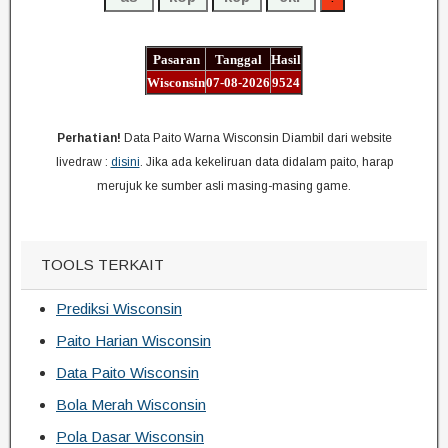
Pasaran
Tanggal
Hasil
Wisconsin
07-08-2026
9524
Perhatian!
Data Paito Warna Wisconsin Diambil dari website
livedraw :
disini
. Jika ada kekeliruan data didalam paito, harap
merujuk ke sumber asli masing-masing game.
TOOLS TERKAIT
Prediksi Wisconsin
Paito Harian Wisconsin
Data Paito Wisconsin
Bola Merah Wisconsin
Pola Dasar Wisconsin