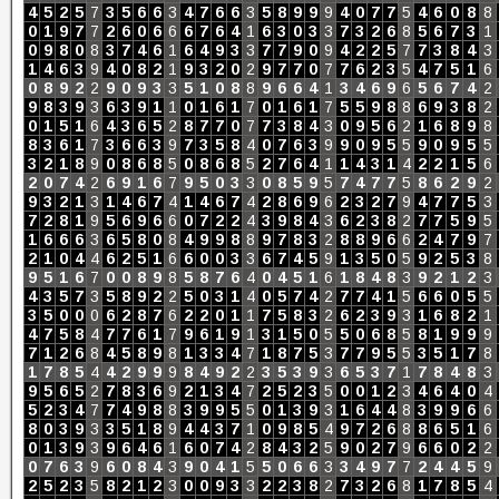
4
5
2
5
7
3
5
6
6
3
4
7
6
6
3
5
8
9
9
9
4
0
7
7
5
4
6
0
8
8
0
1
9
7
7
2
6
0
6
6
6
7
6
4
1
6
3
0
3
3
7
3
2
6
8
5
6
7
3
1
0
9
8
0
8
3
7
4
6
1
6
4
9
3
3
7
7
9
0
9
4
2
2
5
7
7
3
8
4
3
1
4
6
3
9
4
0
8
2
1
9
3
2
0
2
9
7
7
0
7
7
6
2
3
5
4
7
5
1
6
0
8
9
2
2
9
0
9
3
3
5
1
0
8
8
9
6
6
4
1
3
4
6
9
6
5
6
7
4
2
9
8
3
9
3
6
3
9
1
1
0
1
6
1
7
0
1
6
1
7
5
5
9
8
8
6
9
3
8
2
0
1
5
1
6
4
3
6
5
2
8
7
7
0
7
7
3
8
4
3
0
9
5
6
2
1
6
8
9
8
8
3
6
1
7
3
6
6
3
9
7
3
5
8
4
0
7
6
3
9
9
0
9
5
5
9
0
9
5
5
3
2
1
8
9
0
8
6
8
5
0
8
6
8
5
2
7
6
4
1
1
4
3
1
4
2
2
1
5
6
2
0
7
4
2
6
9
1
6
7
9
5
0
3
3
0
8
5
9
5
7
4
7
7
5
8
6
2
9
2
9
3
2
1
3
1
4
6
7
4
1
4
6
7
4
2
8
6
9
6
2
3
2
7
9
4
7
7
5
3
7
2
8
1
9
5
6
9
6
6
0
7
2
2
4
3
9
8
4
3
6
2
3
8
2
7
7
5
9
5
1
6
6
6
3
6
5
8
0
8
4
9
9
8
8
9
7
8
3
2
8
8
9
6
6
2
4
7
9
7
2
1
0
4
4
6
2
5
1
6
6
0
0
3
3
6
7
4
5
9
1
3
5
0
5
9
2
5
3
8
9
5
1
6
7
0
0
8
9
8
5
8
7
6
4
0
4
5
1
6
1
8
4
8
3
9
2
1
2
3
4
3
5
7
3
5
8
9
2
2
5
0
3
1
4
0
5
7
4
2
7
7
4
1
5
6
6
0
5
5
3
5
0
0
0
6
2
8
7
6
2
2
0
1
1
7
5
8
3
2
6
2
3
9
3
1
6
8
2
1
4
7
5
8
4
7
7
6
1
7
9
6
1
9
1
3
1
5
0
5
5
0
6
8
5
8
1
9
9
9
7
1
2
6
8
4
5
8
9
8
1
3
3
4
7
1
8
7
5
3
7
7
9
5
5
3
5
1
7
8
1
7
8
5
4
4
2
9
9
9
8
4
9
2
2
3
5
3
9
3
6
5
3
7
1
7
8
4
8
3
9
5
6
5
2
7
8
3
6
9
2
1
3
4
7
2
5
2
3
5
0
0
1
2
3
4
6
4
0
4
5
2
3
4
7
7
4
9
8
8
3
9
9
5
5
0
1
3
9
3
1
6
4
4
8
3
9
9
6
6
8
0
3
9
3
3
5
1
8
9
4
4
3
7
1
0
9
8
5
4
9
7
2
6
8
8
6
5
1
6
0
1
3
9
3
9
6
4
6
1
6
0
7
4
2
8
4
3
2
5
9
0
2
7
9
6
6
0
2
2
0
7
6
3
9
6
0
8
4
3
9
0
4
1
5
5
0
6
6
3
3
4
9
7
7
2
4
4
5
9
2
5
2
3
5
8
2
1
2
3
0
0
9
3
3
2
2
3
8
2
7
3
2
6
8
1
7
8
5
4