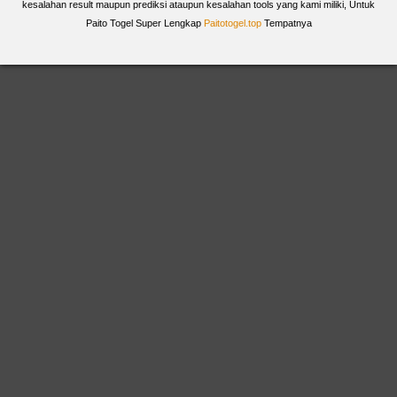
kesalahan result maupun prediksi ataupun kesalahan tools yang kami miliki, Untuk
Paito Togel Super Lengkap
Paitotogel.top
Tempatnya