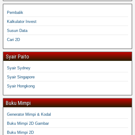
Pembalik
Kalkulator Invest
Susun Data
Cari 2D
Syair Paito
Syair Sydney
Syair Singapore
Syair Hongkong
Buku Mimpi
Generator Mimpi & Kodal
Buku Mimpi 2D Gambar
Buku Mimpi 2D