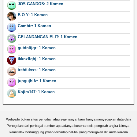
JOS GANDOS: 2 Komen
B O Y: 1 Komen
Gambir: 1 Komen
GELANDANGAN ELIT: 1 Komen
gutdnlijqr: 1 Komen
ikknzllqhj: 1 Komen
irehfulxxs: 1 Komen
jupgujhlfz: 1 Komen
Kojim147: 1 Komen
Webpaito bukan situs perjudian atau sejenisnya, kami hanya menyediakan data-data
Pertogelan dari perbagai sumber apa adanya beserta tools pengolah angka lainnya,
kami tidak bertanggung jawab terhadap hal-hal yang merugikan diri anda karena