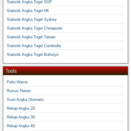
Statistik Angka Togel SGP
Statistik Angka Togel HK
Statistik Angka Togel Sydney
Statistik Angka Togel Chinapools
Statistik Angka Togel Taiwan
Statistik Angka Togel Cambodia
Statistik Angka Togel Bullseye
Tools
Paito Warna
Rumus Harian
Scan Angka Otomatis
Rekap Angka 2D
Rekap Angka 3D
Rekap Angka 4D