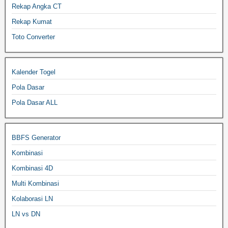
Rekap Angka CT
Rekap Kumat
Toto Converter
Kalender Togel
Pola Dasar
Pola Dasar ALL
BBFS Generator
Kombinasi
Kombinasi 4D
Multi Kombinasi
Kolaborasi LN
LN vs DN