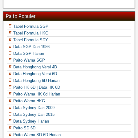
Paito Populer
Tabel Formula SGP
Tabel Formula HKG
Tabel Formula SDY
Data SGP Dari 1986
Data SGP Harian
Paito Warna SGP
Data Hongkong Versi 4D
Data Hongkong Versi 6D
Data Hongkong 6D Harian
Paito HK 6D | Data HK 6D
Paito Warna HK 6d Harian
Paito Warna HKG
Data Sydney Dari 2009
Data Sydney Dari 2015
Data Sydney Harian
Paito SD 6D
Paito Warna SD 6D Harian