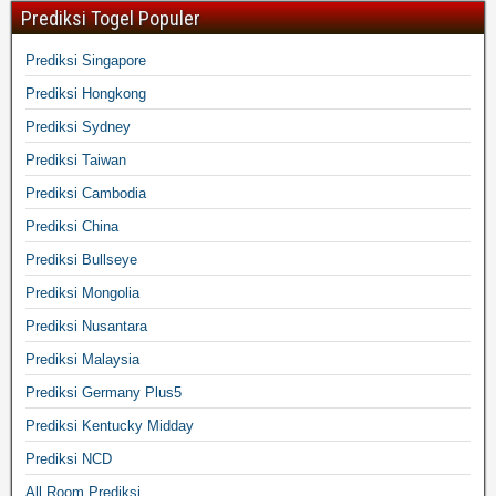
Prediksi Togel Populer
Prediksi Singapore
Prediksi Hongkong
Prediksi Sydney
Prediksi Taiwan
Prediksi Cambodia
Prediksi China
Prediksi Bullseye
Prediksi Mongolia
Prediksi Nusantara
Prediksi Malaysia
Prediksi Germany Plus5
Prediksi Kentucky Midday
Prediksi NCD
All Room Prediksi