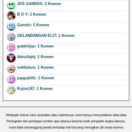
JOS GANDOS: 2 Komen
B O Y: 1 Komen
Gambir: 1 Komen
GELANDANGAN ELIT: 1 Komen
gutdnlijqr: 1 Komen
ikknzllqhj: 1 Komen
irehfulxxs: 1 Komen
jupgujhlfz: 1 Komen
Kojim147: 1 Komen
Webpaito bukan situs perjudian atau sejenisnya, kami hanya menyediakan data-data
Pertogelan dari perbagai sumber apa adanya beserta tools pengolah angka lainnya,
kami tidak bertanggung jawab terhadap hal-hal yang merugikan diri anda karena