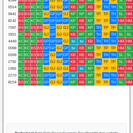
8594
BS
BS
BS
KC
GP
GJ
GJ
GP
KP
KB
KP
TP
TH
TP
SL
HM
0534
KC
BS
KC
KC
GP
GJ
GJ
GP
KB
KP
KB
TP
TH
TH
SL
HM
9841
BS
BS
KC
KC
GJ
GP
GP
GJ
KP
KP
KP
TP
TP
TH
SL
HM
8242
BS
KC
KC
KC
GP
GP
GP
GP
KP
KB
KP
TP
TP
TH
HM
HM
7097
BS
KC
BS
BS
GJ
GP
GJ
GJ
KP
KB
KP
TH
TP
TP
SL
SL
3831
KC
BS
KC
KC
GJ
GP
GJ
GJ
KB
KP
KP
TH
TP
TH
SL
SL
4449
KC
KC
KC
BS
GP
GP
GP
GJ
tw
tw
KB
TH
TH
TH
HM
HM
0098
KC
KC
BS
BS
GP
GP
GJ
GP
tw
KB
KP
TP
TP
TP
HM
SL
0368
KC
KC
BS
BS
GP
GJ
GP
GP
KB
KB
KB
TP
TH
TH
SL
SL
2792
KC
BS
BS
KC
GP
GJ
GJ
GP
KB
KB
KP
TH
TP
TP
SL
HM
1993
KC
BS
BS
KC
GJ
GJ
GJ
GJ
KB
tw
KP
TP
TP
TP
HM
HM
2270
KC
KC
BS
KC
GP
GP
GJ
GP
tw
KB
KP
TP
TH
TH
HM
SL
8154
BS
KC
BS
KC
GP
GJ
GJ
GP
KP
KB
KP
TP
TP
TH
SL
HM