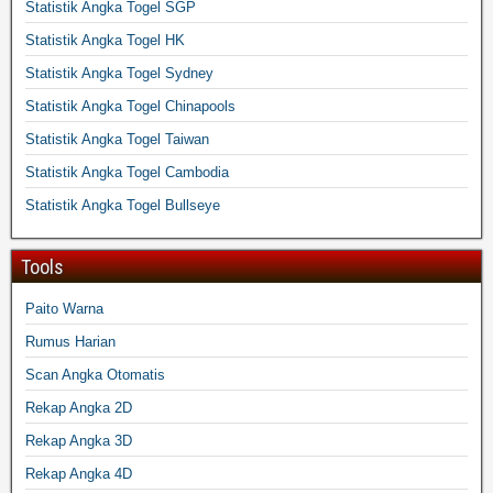
Statistik Angka Togel SGP
Statistik Angka Togel HK
Statistik Angka Togel Sydney
Statistik Angka Togel Chinapools
Statistik Angka Togel Taiwan
Statistik Angka Togel Cambodia
Statistik Angka Togel Bullseye
Tools
Paito Warna
Rumus Harian
Scan Angka Otomatis
Rekap Angka 2D
Rekap Angka 3D
Rekap Angka 4D