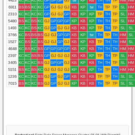
4423
KC
KC
KC
KC
GP
GP
GP
GJ
tw
KP
KB
TH
TH
TP
HM
HM
6911
BS
BS
KC
KC
GP
GJ
GJ
GJ
KB
KP
tw
TH
TP
TP
SL
HM
2310
KC
KC
KC
KC
GP
GJ
GJ
GP
KB
KP
KP
TP
TH
TP
SL
HM
5480
BS
KC
BS
KC
GJ
GP
GP
GP
KP
KB
KP
TH
TH
TP
SL
HM
1493
KC
KC
BS
KC
GJ
GP
GJ
GJ
KB
KB
KP
TP
TH
TP
SL
SL
3766
KC
BS
BS
BS
GJ
GJ
GP
GP
KB
KP
tw
TH
TP
TH
HM
SL
1527
KC
BS
KC
BS
GJ
GJ
GP
GJ
KB
KP
KB
TP
TH
TH
HM
SL
4648
KC
BS
KC
BS
GP
GP
GP
GP
KB
KP
KB
TH
TH
TH
HM
HM
2397
KC
KC
BS
BS
GP
GJ
GJ
GJ
KB
KB
KP
TP
TH
TP
SL
HM
3405
KC
KC
KC
BS
GJ
GP
GP
GJ
KB
KP
KB
TH
TH
TP
SL
HM
5151
BS
KC
BS
KC
GJ
GJ
GJ
GJ
KP
KB
KP
TH
TP
TH
HM
HM
1236
KC
KC
KC
BS
GJ
GP
GJ
GP
KB
KB
KB
TP
TP
TH
SL
SL
7015
BS
KC
KC
BS
GJ
GP
GJ
GJ
KP
KB
KB
TH
TP
TP
SL
SL