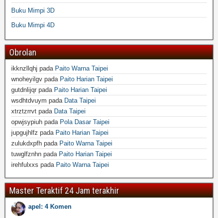
Buku Mimpi 3D
Buku Mimpi 4D
Obrolan
ikknzllqhj
pada
Paito Warna Taipei
wnoheyilgv
pada
Paito Harian Taipei
gutdnlijqr
pada
Paito Harian Taipei
wsdhtdvuym
pada
Data Taipei
xtrztzrrvt
pada
Data Taipei
opwjsypiuh
pada
Pola Dasar Taipei
jupgujhlfz
pada
Paito Harian Taipei
zulukdxpfh
pada
Paito Warna Taipei
tuwglfznhn
pada
Paito Harian Taipei
irehfulxxs
pada
Paito Warna Taipei
Master Teraktif 24 Jam terakhir
apel: 4 Komen