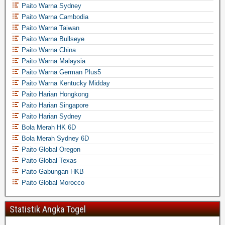
Paito Warna Sydney
Paito Warna Cambodia
Paito Warna Taiwan
Paito Warna Bullseye
Paito Warna China
Paito Warna Malaysia
Paito Warna German Plus5
Paito Warna Kentucky Midday
Paito Harian Hongkong
Paito Harian Singapore
Paito Harian Sydney
Bola Merah HK 6D
Bola Merah Sydney 6D
Paito Global Oregon
Paito Global Texas
Paito Gabungan HKB
Paito Global Morocco
Statistik Angka Togel