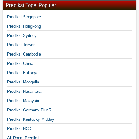
Prediksi Togel Populer
Prediksi Singapore
Prediksi Hongkong
Prediksi Sydney
Prediksi Taiwan
Prediksi Cambodia
Prediksi China
Prediksi Bullseye
Prediksi Mongolia
Prediksi Nusantara
Prediksi Malaysia
Prediksi Germany Plus5
Prediksi Kentucky Midday
Prediksi NCD
All Room Prediksi