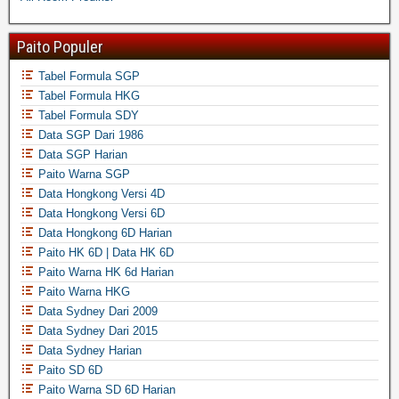
Paito Populer
Tabel Formula SGP
Tabel Formula HKG
Tabel Formula SDY
Data SGP Dari 1986
Data SGP Harian
Paito Warna SGP
Data Hongkong Versi 4D
Data Hongkong Versi 6D
Data Hongkong 6D Harian
Paito HK 6D | Data HK 6D
Paito Warna HK 6d Harian
Paito Warna HKG
Data Sydney Dari 2009
Data Sydney Dari 2015
Data Sydney Harian
Paito SD 6D
Paito Warna SD 6D Harian