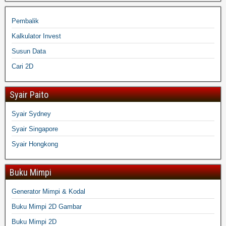
Pembalik
Kalkulator Invest
Susun Data
Cari 2D
Syair Paito
Syair Sydney
Syair Singapore
Syair Hongkong
Buku Mimpi
Generator Mimpi & Kodal
Buku Mimpi 2D Gambar
Buku Mimpi 2D