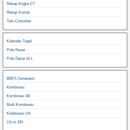
Rekap Angka CT
Rekap Kumat
Toto Converter
Kalender Togel
Pola Dasar
Pola Dasar ALL
BBFS Generator
Kombinasi
Kombinasi 4D
Multi Kombinasi
Kolaborasi LN
LN vs DN