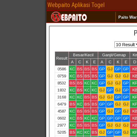
Webpaito Aplikasi Togel
Paito Wa
P
Besar/Kecil
Ganjil/Genap
K
Result
A
C
K
E
A
C
K
E
D
0586
KC
BS
BS
BS
GP
GJ
GP
GP
K
0759
KC
BS
BS
BS
GP
GJ
GJ
GJ
K
8532
BS
BS
KC
KC
GP
GJ
GJ
GP
K
1832
KC
BS
KC
KC
GJ
GP
GJ
GP
K
3168
KC
KC
BS
BS
GJ
GJ
GP
GP
K
6479
BS
KC
BS
BS
GP
GP
GJ
GJ
K
4587
KC
BS
BS
BS
GP
GJ
GP
GJ
K
0602
KC
BS
KC
KC
GP
GP
GP
GP
K
2977
KC
BS
BS
BS
GP
GJ
GJ
GJ
K
5205
BS
KC
KC
BS
GJ
GP
GP
GJ
K