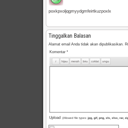
poxkpxoljqgmyydgmfeirtkuzpoxlx
Tinggalkan Balasan
Alamat email Anda tidak akan dipublikasikan.
R
Komentar
*
Upload
(Allowed file types:
jpg, gif, png, xls, xlsx, rar