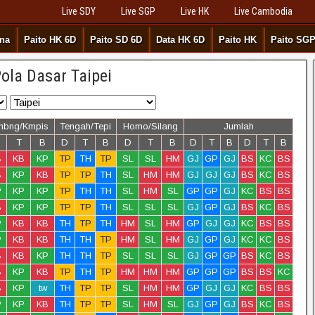
Live SDY
Live SGP
Live HK
Live Cambodia
rna
Paito HK 6D
Paito SD 6D
Data HK 6D
Paito HK
Paito SG
ola Dasar Taipei
mbng/Kmpis
Tengah/Tepi
Homo/Silang
Jumlah
T
B
D
T
B
D
T
B
D
T
B
D
T
B
B
KB
KP
TP
TH
TP
SL
SL
HM
GJ
GP
GJ
BS
KC
BS
B
KP
KB
TP
TP
TH
SL
HM
HM
GJ
GJ
GJ
BS
KC
BS
P
KP
KP
TP
TH
TH
SL
HM
SL
GP
GP
GJ
KC
BS
BS
B
KP
KP
TP
TP
TH
SL
SL
SL
GJ
GP
GJ
BS
KC
BS
P
KB
KB
TH
TP
TH
HM
SL
HM
GP
GJ
GJ
KC
BS
BS
P
KB
KB
TH
TH
TP
HM
SL
HM
GJ
GP
GJ
KC
KC
BS
B
KB
KP
TH
TH
TP
SL
SL
SL
GJ
GP
GP
BS
KC
BS
B
KP
KB
TP
TH
TP
HM
HM
HM
GP
GP
GP
BS
BS
KC
B
KP
tw
TH
TP
TP
SL
HM
HM
GP
GJ
GJ
KC
BS
BS
P
KP
KB
TH
TP
TP
SL
HM
SL
GJ
GP
GJ
BS
KC
BS