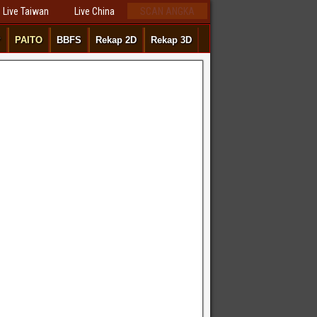
Live Taiwan
Live China
SCAN ANGKA
P
PAITO
BBFS
Rekap 2D
Rekap 3D