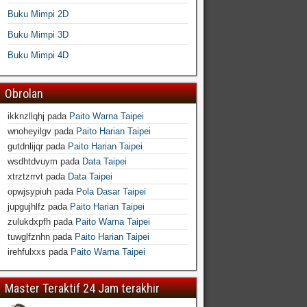
Buku Mimpi 2D
Buku Mimpi 3D
Buku Mimpi 4D
Obrolan
ikknzllqhj
pada
Paito Warna Taipei
wnoheyilgv
pada
Paito Harian Taipei
gutdnlijqr
pada
Paito Harian Taipei
wsdhtdvuym
pada
Data Taipei
xtrztzrrvt
pada
Data Taipei
opwjsypiuh
pada
Pola Dasar Taipei
jupgujhlfz
pada
Paito Harian Taipei
zulukdxpfh
pada
Paito Warna Taipei
tuwglfznhn
pada
Paito Harian Taipei
irehfulxxs
pada
Paito Warna Taipei
Master Teraktif 24 Jam terakhir