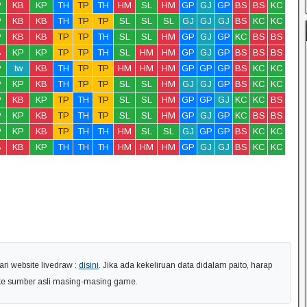
P
KB
KP
TH
TP
TH
HM
SL
HM
GP
GJ
GP
BS
BS
KC
P
KB
KB
TH
TP
TP
SL
SL
SL
GJ
GJ
GJ
BS
KC
KC
P
KB
KB
TP
TP
TH
SL
SL
HM
GP
GJ
GP
KC
BS
BS
B
KP
KP
TP
TP
TH
SL
HM
HM
GP
GJ
GP
BS
BS
BS
P
tw
KB
TH
TP
TP
HM
HM
HM
GP
GP
GP
BS
KC
KC
P
KP
KB
TH
TP
TP
SL
SL
HM
GJ
GJ
GP
BS
KC
KC
P
KB
KP
TP
TH
TP
SL
SL
HM
GP
GP
GJ
KC
KC
BS
P
KP
KB
TP
TH
TP
SL
SL
HM
GP
GJ
GP
KC
BS
BS
P
KP
KB
TP
TH
TH
HM
SL
SL
GJ
GP
GP
BS
KC
KC
B
KB
KP
TH
TH
TH
HM
HM
HM
GP
GJ
GJ
BS
KC
KC
ri website livedraw :
disini
. Jika ada kekeliruan data didalam paito, harap
ke sumber asli masing-masing game.