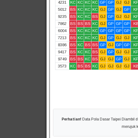
4231
KC
KC
KC
KC
GP
GP
GJ
GJ
K
5012
BS
KC
KC
KC
GJ
GP
GJ
GP
K
9235
BS
KC
KC
BS
GJ
GP
GJ
GJ
K
7862
BS
BS
BS
KC
GJ
GP
GP
GP
K
6004
BS
KC
KC
KC
GP
GP
GP
GP
K
7213
BS
KC
KC
KC
GJ
GP
GJ
GJ
K
8386
BS
KC
BS
BS
GP
GJ
GP
GP
K
9417
BS
KC
KC
BS
GJ
GP
GJ
GJ
K
9749
BS
BS
KC
BS
GJ
GJ
GP
GJ
K
3573
KC
BS
BS
KC
GJ
GJ
GJ
GJ
K
Perhatian!
Data Pola Dasar Taipei Diambil da
merujuk 