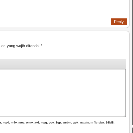
Reply
uas yang wajib ditandai
*
, zip, mp4, m4v, mov, wmv, avi, mpg, ogv, 3gp, webm, apk
, maximum file size:
16MB.