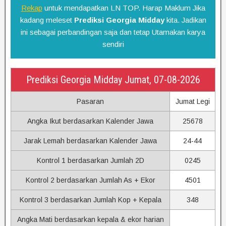
Rekap
untuk mendapatkan LN TOP. Harap Maklum Jika
kadang meleset
Prediksi Georgia Midday
kita. Jadikan
ini sebagai perbandingan saja dan tetap Utamakan karya
sendiri
Prediksi Georgia Midday Jumat, 07-08-2026
Pasaran
Jumat Legi
Angka Ikut berdasarkan Kalender Jawa
25678
Jarak Lemah berdasarkan Kalender Jawa
24-44
Kontrol 1 berdasarkan Jumlah 2D
0245
Kontrol 2 berdasarkan Jumlah As + Ekor
4501
Kontrol 3 berdasarkan Jumlah Kop + Kepala
348
Angka Mati berdasarkan kepala & ekor harian