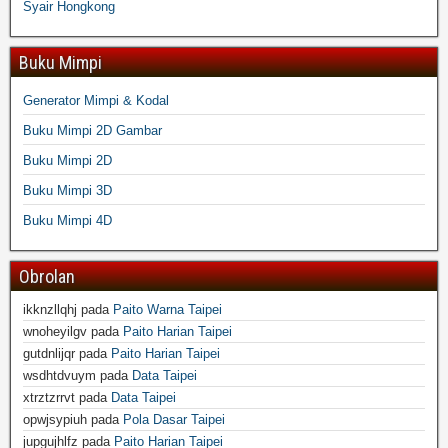
Syair Hongkong
Buku Mimpi
Generator Mimpi & Kodal
Buku Mimpi 2D Gambar
Buku Mimpi 2D
Buku Mimpi 3D
Buku Mimpi 4D
Obrolan
ikknzllqhj
pada
Paito Warna Taipei
wnoheyilgv
pada
Paito Harian Taipei
gutdnlijqr
pada
Paito Harian Taipei
wsdhtdvuym
pada
Data Taipei
xtrztzrrvt
pada
Data Taipei
opwjsypiuh
pada
Pola Dasar Taipei
jupgujhlfz
pada
Paito Harian Taipei