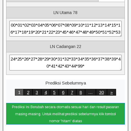
LN Utama 78
LN Cadangan 22
Prediksi Sebelumnya
1
2
3
4
5
6
7
8
…
30
»
Prediksi Ini Berubah secara otomatis sesuai hari dan result pasaran
masing-masing. Untuk melihat prediksi sebelumnya klik tombol
nomor 'hitam' diatas