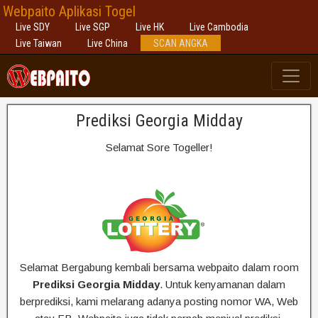
Webpaito Aplikasi Togel
Live SDY
Live SGP
Live HK
Live Cambodia
Live Taiwan
Live China
SCAN ANGKA
Prediksi Georgia Midday
Selamat Sore Togeller!
Selamat Bergabung kembali bersama webpaito dalam room
Prediksi Georgia Midday
. Untuk kenyamanan dalam
berprediksi, kami melarang adanya posting nomor WA, Web