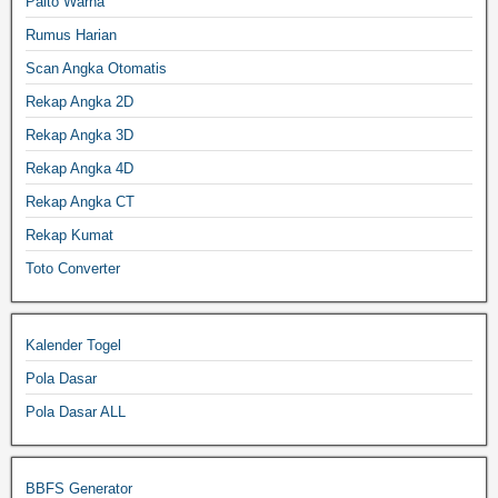
Paito Warna
Rumus Harian
Scan Angka Otomatis
Rekap Angka 2D
Rekap Angka 3D
Rekap Angka 4D
Rekap Angka CT
Rekap Kumat
Toto Converter
Kalender Togel
Pola Dasar
Pola Dasar ALL
BBFS Generator