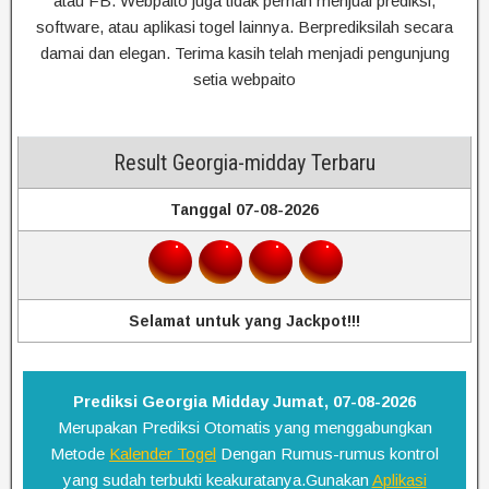
atau FB. Webpaito juga tidak pernah menjual prediksi,
software, atau aplikasi togel lainnya. Berprediksilah secara
damai dan elegan. Terima kasih telah menjadi pengunjung
setia webpaito
Result Georgia-midday Terbaru
Tanggal 07-08-2026
Selamat untuk yang Jackpot!!!
Prediksi Georgia Midday Jumat, 07-08-2026
Merupakan Prediksi Otomatis yang menggabungkan
Metode
Kalender Togel
Dengan Rumus-rumus kontrol
yang sudah terbukti keakuratanya.Gunakan
Aplikasi