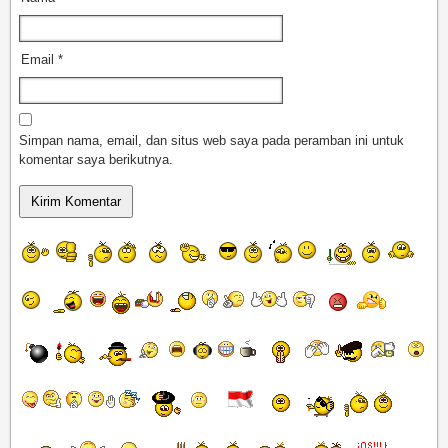
Email
*
Simpan nama, email, dan situs web saya pada peramban ini untuk
komentar saya berikutnya.