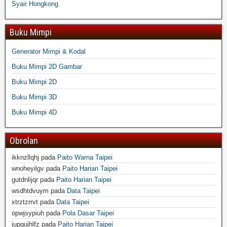
Syair Hongkong
Buku Mimpi
Generator Mimpi & Kodal
Buku Mimpi 2D Gambar
Buku Mimpi 2D
Buku Mimpi 3D
Buku Mimpi 4D
Obrolan
ikknzllqhj
pada
Paito Warna Taipei
wnoheyilgv
pada
Paito Harian Taipei
gutdnlijqr
pada
Paito Harian Taipei
wsdhtdvuym
pada
Data Taipei
xtrztzrrvt
pada
Data Taipei
opwjsypiuh
pada
Pola Dasar Taipei
jupgujhlfz
pada
Paito Harian Taipei