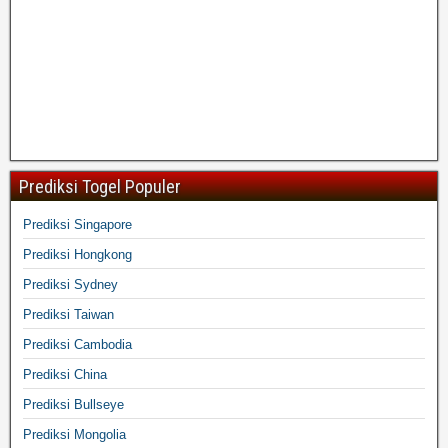
Prediksi Togel Populer
Prediksi Singapore
Prediksi Hongkong
Prediksi Sydney
Prediksi Taiwan
Prediksi Cambodia
Prediksi China
Prediksi Bullseye
Prediksi Mongolia