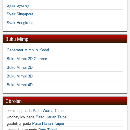
Syair Sydney
Syair Singapore
Syair Hongkong
Buku Mimpi
Generator Mimpi & Kodal
Buku Mimpi 2D Gambar
Buku Mimpi 2D
Buku Mimpi 3D
Buku Mimpi 4D
Obrolan
ikknzllqhj
pada
Paito Warna Taipei
wnoheyilgv
pada
Paito Harian Taipei
gutdnlijqr
pada
Paito Harian Taipei
wsdhtdvuym
pada
Data Taipei