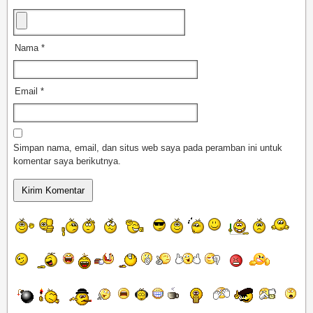
Nama
*
Email
*
Simpan nama, email, dan situs web saya pada peramban ini untuk
komentar saya berikutnya.