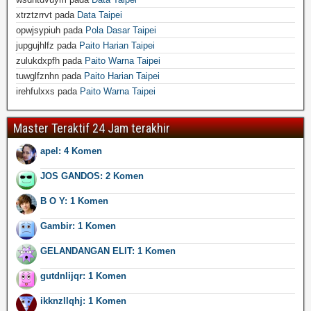
xtrztzrrvt
pada
Data Taipei
opwjsypiuh
pada
Pola Dasar Taipei
jupgujhlfz
pada
Paito Harian Taipei
zulukdxpfh
pada
Paito Warna Taipei
tuwglfznhn
pada
Paito Harian Taipei
irehfulxxs
pada
Paito Warna Taipei
Master Teraktif 24 Jam terakhir
apel: 4 Komen
JOS GANDOS: 2 Komen
B O Y: 1 Komen
Gambir: 1 Komen
GELANDANGAN ELIT: 1 Komen
gutdnlijqr: 1 Komen
ikknzllqhj: 1 Komen