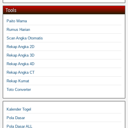
Tools
Paito Warna
Rumus Harian
Scan Angka Otomatis
Rekap Angka 2D
Rekap Angka 3D
Rekap Angka 4D
Rekap Angka CT
Rekap Kumat
Toto Converter
Kalender Togel
Pola Dasar
Pola Dasar ALL