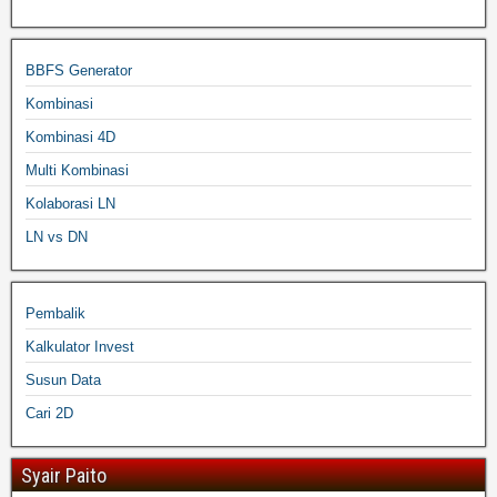
BBFS Generator
Kombinasi
Kombinasi 4D
Multi Kombinasi
Kolaborasi LN
LN vs DN
Pembalik
Kalkulator Invest
Susun Data
Cari 2D
Syair Paito