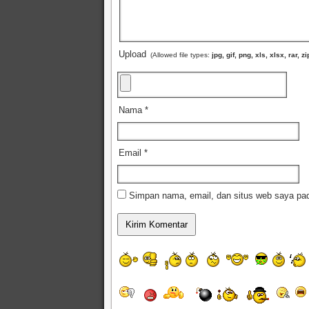
Upload
(Allowed file types:
jpg, gif, png, xls, xlsx, rar
Nama
*
Email
*
Simpan nama, email, dan situs web saya pad