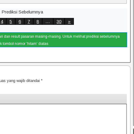
Prediksi Sebelumnya
4
5
6
7
8
…
30
»
hari dan result pasaran masing-masing. Untuk melihat prediksi sebelumnya
ik tombol nomor 'hitam' diatas
uas yang wajib ditandai
*