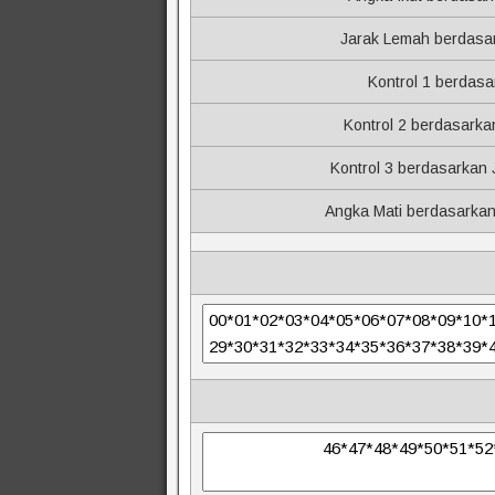
Jarak Lemah berdasa
Kontrol 1 berdas
Kontrol 2 berdasarka
Kontrol 3 berdasarkan
Angka Mati berdasarkan