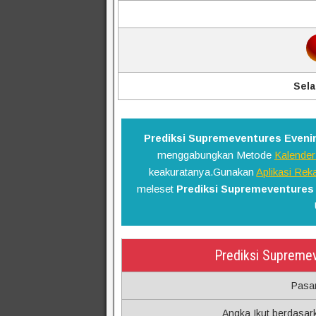
Sela
Prediksi Supremeventures Eveni
menggabungkan Metode
Kalender
keakuratanya.Gunakan
Aplikasi Rek
meleset
Prediksi Supremeventures
Prediksi Supreme
Pasa
Angka Ikut berdasar