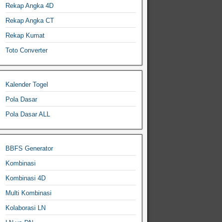
Rekap Angka 4D
Rekap Angka CT
Rekap Kumat
Toto Converter
Kalender Togel
Pola Dasar
Pola Dasar ALL
BBFS Generator
Kombinasi
Kombinasi 4D
Multi Kombinasi
Kolaborasi LN