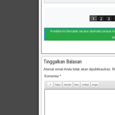
1
2
3
Prediksi Ini Berubah secara otomatis sesuai 
kl
Tinggalkan Balasan
Alamat email Anda tidak akan dipublikasikan.
R
Komentar
*