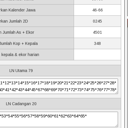
rkan Kalender Jawa
46-66
arkan Jumlah 2D
0245
n Jumlah As + Ekor
4501
 Jumlah Kop + Kepala
348
 kepala & ekor harian
LN Utama 79
LN Cadangan 20