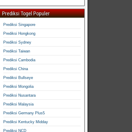
Prediksi Togel Populer
Prediksi Singapore
Prediksi Hongkong
Prediksi Sydney
Prediksi Taiwan
Prediksi Cambodia
Prediksi China
Prediksi Bullseye
Prediksi Mongolia
Prediksi Nusantara
Prediksi Malaysia
Prediksi Germany Plus5
Prediksi Kentucky Midday
Prediksi NCD