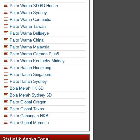
Paito Warna SD 6D Harian
Paito Warna Sydney
Paito Warna Cambodia
Paito Warna Taiwan
Paito Warna Bullseye
Paito Warna China
Paito Warna Malaysia
Paito Warna German Plus5
Paito Warna Kentucky Midday
Paito Harian Hongkong
Paito Harian Singapore
Paito Harian Sydney
Bola Merah HK 6D
Bola Merah Sydney 6D
Paito Global Oregon
Paito Global Texas
Paito Gabungan HKB
Paito Global Morocco
Statistik Angka Togel