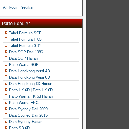
All Room Prediksi
Paito Populer
Tabel Formula SGP
Tabel Formula HKG
Tabel Formula SDY
Data SGP Dari 1986
Data SGP Harian
Paito Warna SGP
Data Hongkong Versi 4D
Data Hongkong Versi 6D
Data Hongkong 6D Harian
Paito HK 6D | Data HK 6D
Paito Warna HK 6d Harian
Paito Warna HKG
Data Sydney Dari 2009
Data Sydney Dari 2015
Data Sydney Harian
Paito SD 6D