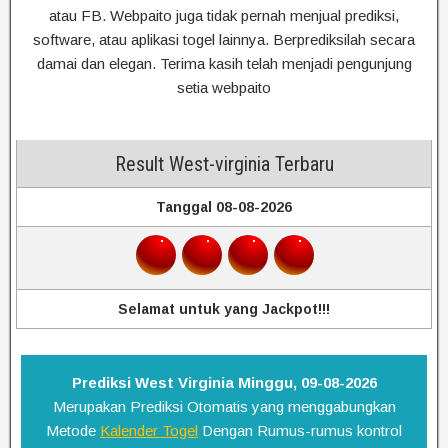
atau FB. Webpaito juga tidak pernah menjual prediksi,
software, atau aplikasi togel lainnya. Berprediksilah secara
damai dan elegan. Terima kasih telah menjadi pengunjung
setia webpaito
Result West-virginia Terbaru
Tanggal 08-08-2026
Selamat untuk yang Jackpot!!!
Prediksi West Virginia Minggu, 09-08-2026
Merupakan Prediksi Otomatis yang menggabungkan
Metode
Kalender Togel
Dengan Rumus-rumus kontrol