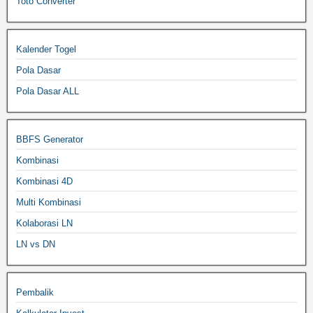
Toto Converter
Kalender Togel
Pola Dasar
Pola Dasar ALL
BBFS Generator
Kombinasi
Kombinasi 4D
Multi Kombinasi
Kolaborasi LN
LN vs DN
Pembalik