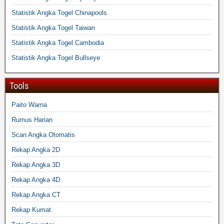
Statistik Angka Togel Chinapools
Statistik Angka Togel Taiwan
Statistik Angka Togel Cambodia
Statistik Angka Togel Bullseye
Tools
Paito Warna
Rumus Harian
Scan Angka Otomatis
Rekap Angka 2D
Rekap Angka 3D
Rekap Angka 4D
Rekap Angka CT
Rekap Kumat