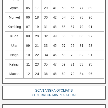
Ayam
05
17
29
41
53
65
77
89
Monyet
06
18
30
42
54
66
78
90
Kambing
07
19
31
43
55
67
79
91
Kuda
08
20
32
44
56
68
80
92
Ular
09
21
33
45
57
69
81
93
Naga
10
22
34
46
58
70
82
94
Kelinci
11
23
35
47
59
71
83
95
Macan
12
24
36
48
60
72
84
96
SCAN ANGKA OTOMATIS
GENERATOR MIMPI & KODAL