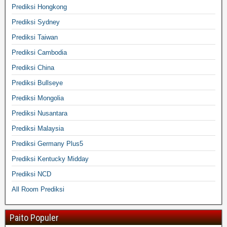
Prediksi Hongkong
Prediksi Sydney
Prediksi Taiwan
Prediksi Cambodia
Prediksi China
Prediksi Bullseye
Prediksi Mongolia
Prediksi Nusantara
Prediksi Malaysia
Prediksi Germany Plus5
Prediksi Kentucky Midday
Prediksi NCD
All Room Prediksi
Paito Populer