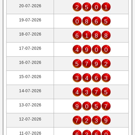
20-07-2026
2
5
0
1
19-07-2026
0
8
6
5
18-07-2026
6
1
8
8
17-07-2026
4
9
0
0
16-07-2026
5
7
9
2
15-07-2026
3
4
6
3
14-07-2026
4
3
7
5
13-07-2026
9
0
5
7
12-07-2026
7
2
3
9
11-07-2026
6
3
6
0