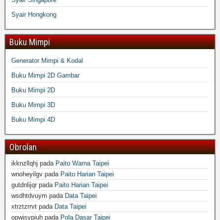
Syair Hongkong
Buku Mimpi
Generator Mimpi & Kodal
Buku Mimpi 2D Gambar
Buku Mimpi 2D
Buku Mimpi 3D
Buku Mimpi 4D
Obrolan
ikknzllqhj
pada
Paito Warna Taipei
wnoheyilgv
pada
Paito Harian Taipei
gutdnlijqr
pada
Paito Harian Taipei
wsdhtdvuym
pada
Data Taipei
xtrztzrrvt
pada
Data Taipei
opwjsypiuh
pada
Pola Dasar Taipei