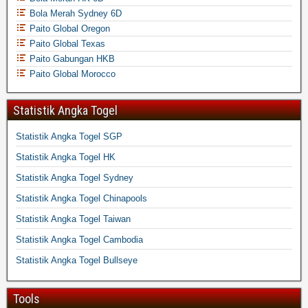
Bola Merah Sydney 6D
Paito Global Oregon
Paito Global Texas
Paito Gabungan HKB
Paito Global Morocco
Statistik Angka Togel
Statistik Angka Togel SGP
Statistik Angka Togel HK
Statistik Angka Togel Sydney
Statistik Angka Togel Chinapools
Statistik Angka Togel Taiwan
Statistik Angka Togel Cambodia
Statistik Angka Togel Bullseye
Tools