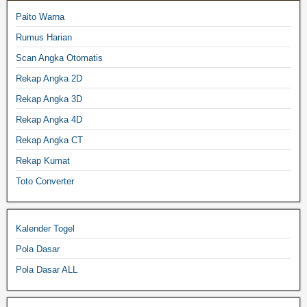
Paito Warna
Rumus Harian
Scan Angka Otomatis
Rekap Angka 2D
Rekap Angka 3D
Rekap Angka 4D
Rekap Angka CT
Rekap Kumat
Toto Converter
Kalender Togel
Pola Dasar
Pola Dasar ALL