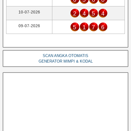
10-07-2026
2
4
5
4
09-07-2026
5
1
7
6
SCAN ANGKA OTOMATIS
GENERATOR MIMPI & KODAL