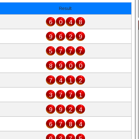
Result
6
0
4
8
9
6
2
9
5
7
7
7
8
9
0
0
7
4
1
2
3
7
7
1
9
9
2
4
6
7
8
4
9
3
7
5