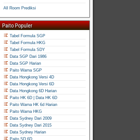
All Room Prediksi
Paito Populer
Tabel Formula SGP
Tabel Formula HKG
Tabel Formula SDY
Data SGP Dari 1986
Data SGP Harian
Paito Warna SGP
Data Hongkong Versi 4D
Data Hongkong Versi 6D
Data Hongkong 6D Harian
Paito HK 6D | Data HK 6D
Paito Warna HK 6d Harian
Paito Warna HKG
Data Sydney Dari 2009
Data Sydney Dari 2015
Data Sydney Harian
Paito SD 6D