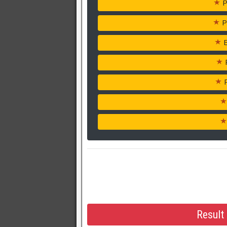
P
P
B
P
P
Result