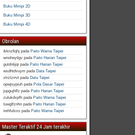
Buku Mimpi 2D
Buku Mimpi 3D
Buku Mimpi 4D
Obrolan
ikknzllqhj
pada
Paito Warna Taipei
wnoheyilgv
pada
Paito Harian Taipei
gutdnlijqr
pada
Paito Harian Taipei
wsdhtdvuym
pada
Data Taipei
xtrztzrrvt
pada
Data Taipei
opwjsypiuh
pada
Pola Dasar Taipei
jupgujhlfz
pada
Paito Harian Taipei
zulukdxpfh
pada
Paito Warna Taipei
tuwglfznhn
pada
Paito Harian Taipei
irehfulxxs
pada
Paito Warna Taipei
Master Teraktif 24 Jam terakhir