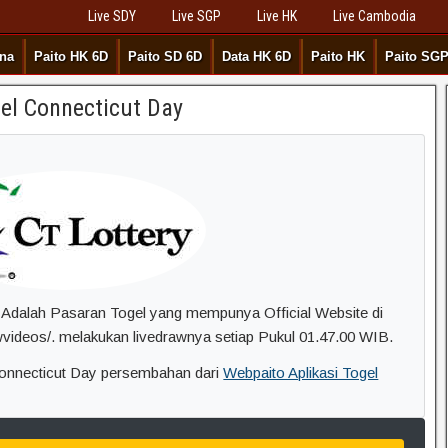
Live SDY
Live SGP
Live HK
Live Cambodia
rna
Paito HK 6D
Paito SD 6D
Data HK 6D
Paito HK
Paito SG
el Connecticut Day
y
Adalah Pasaran Togel yang mempunya Official Website di
wvideos/. melakukan livedrawnya setiap Pukul 01.47.00 WIB.
 Connecticut Day persembahan dari
Webpaito Aplikasi Togel