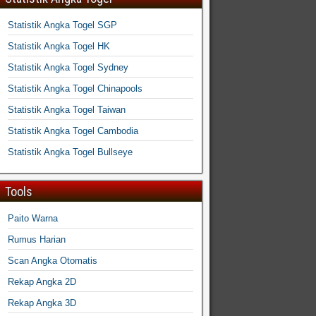
Statistik Angka Togel SGP
Statistik Angka Togel HK
Statistik Angka Togel Sydney
Statistik Angka Togel Chinapools
Statistik Angka Togel Taiwan
Statistik Angka Togel Cambodia
Statistik Angka Togel Bullseye
Tools
Paito Warna
Rumus Harian
Scan Angka Otomatis
Rekap Angka 2D
Rekap Angka 3D