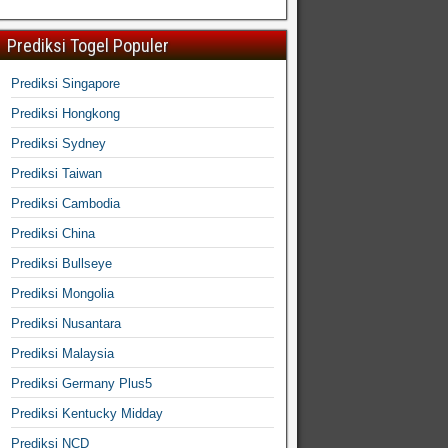
Prediksi Togel Populer
Prediksi Singapore
Prediksi Hongkong
Prediksi Sydney
Prediksi Taiwan
Prediksi Cambodia
Prediksi China
Prediksi Bullseye
Prediksi Mongolia
Prediksi Nusantara
Prediksi Malaysia
Prediksi Germany Plus5
Prediksi Kentucky Midday
Prediksi NCD