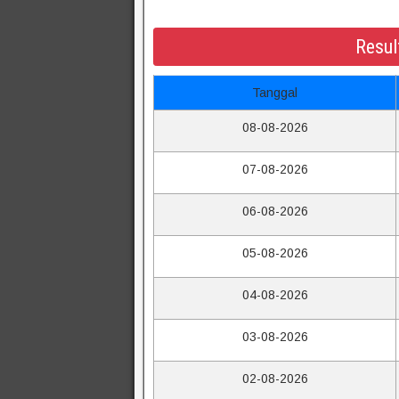
Resul
Tanggal
08-08-2026
07-08-2026
06-08-2026
05-08-2026
04-08-2026
03-08-2026
02-08-2026