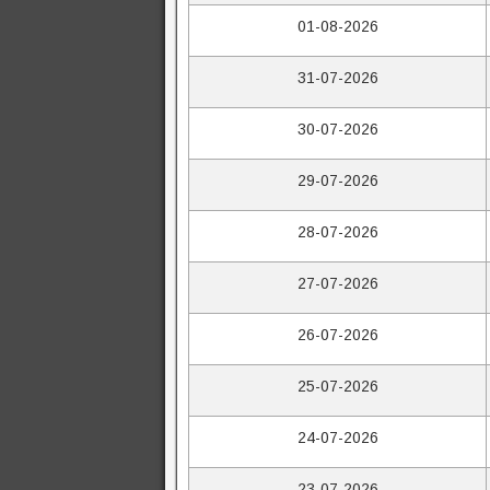
01-08-2026
31-07-2026
30-07-2026
29-07-2026
28-07-2026
27-07-2026
26-07-2026
25-07-2026
24-07-2026
23-07-2026