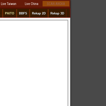
Live Taiwan
Live China
SCAN ANGKA
P
PAITO
BBFS
Rekap 2D
Rekap 3D