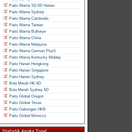
Paito Warna SD 6D Harian
Paito Warna Sydney
Paito Warna Cambodia
Paito Warna Taiwan
Paito Warna Bullseye
Paito Warna China
Paito Warna Malaysia
Paito Warna German Plus5
Paito Warna Kentucky Midday
Paito Harian Hongkong
Paito Harian Singapore
Paito Harian Sydney
Bola Merah HK 6D
Bola Merah Sydney 6D
Paito Global Oregon
Paito Global Texas
Paito Gabungan HKB
Paito Global Morocco
Statistik Angka Togel