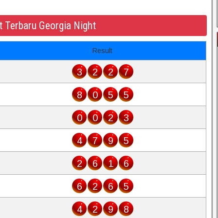
t Terbaru Georgia Night
Result
3
2
2
7
8
0
5
5
0
0
2
3
4
7
9
5
2
6
1
6
6
2
6
5
4
2
9
8