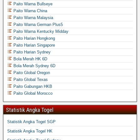
Paito Warna Bullseye
Paito Warna China
Paito Warna Malaysia
Paito Warna German Plus5
Paito Warna Kentucky Midday
Paito Harian Hongkong
Paito Harian Singapore
Paito Harian Sydney
Bola Merah HK 6D
Bola Merah Sydney 6D
Paito Global Oregon
Paito Global Texas
Paito Gabungan HKB
Paito Global Morocco
Statistik Angka Togel
Statistik Angka Togel SGP
Statistik Angka Togel HK