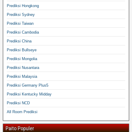
Prediksi Hongkong
Prediksi Sydney
Prediksi Taiwan
Prediksi Cambodia
Prediksi China
Prediksi Bullseye
Prediksi Mongolia
Prediksi Nusantara
Prediksi Malaysia
Prediksi Germany Plus5
Prediksi Kentucky Midday
Prediksi NCD
All Room Prediksi
Paito Populer