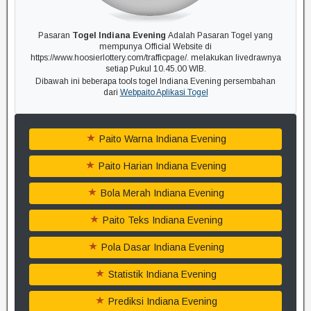
Pasaran
Togel Indiana Evening
Adalah Pasaran Togel yang
mempunya Official Website di
https://www.hoosierlottery.com/trafficpage/. melakukan livedrawnya
setiap Pukul 10.45.00 WIB.
Dibawah ini beberapa tools togel Indiana Evening persembahan
dari
Webpaito Aplikasi Togel
Paito Warna Indiana Evening
Paito Harian Indiana Evening
Bola Merah Indiana Evening
Paito Teks Indiana Evening
Pola Dasar Indiana Evening
Statistik Indiana Evening
Prediksi Indiana Evening