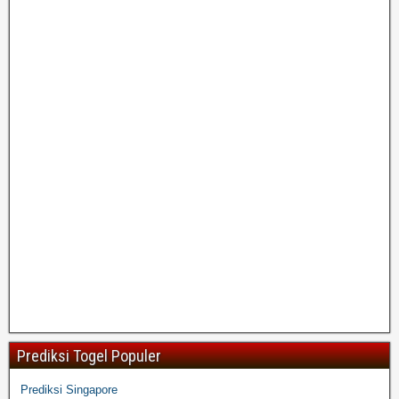
Prediksi Togel Populer
Prediksi Singapore