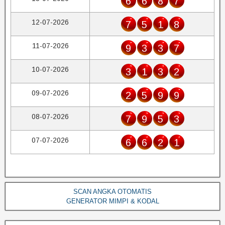
6
6
8
7
12-07-2026
7
5
1
8
11-07-2026
9
3
3
7
10-07-2026
3
1
3
2
09-07-2026
2
5
9
9
08-07-2026
7
9
5
3
07-07-2026
6
6
2
1
SCAN ANGKA OTOMATIS
GENERATOR MIMPI & KODAL