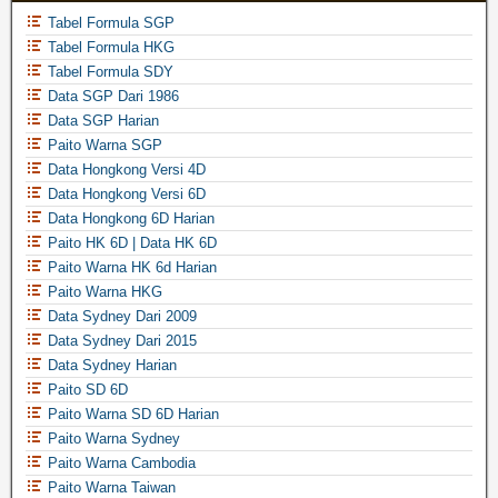
Tabel Formula SGP
Tabel Formula HKG
Tabel Formula SDY
Data SGP Dari 1986
Data SGP Harian
Paito Warna SGP
Data Hongkong Versi 4D
Data Hongkong Versi 6D
Data Hongkong 6D Harian
Paito HK 6D | Data HK 6D
Paito Warna HK 6d Harian
Paito Warna HKG
Data Sydney Dari 2009
Data Sydney Dari 2015
Data Sydney Harian
Paito SD 6D
Paito Warna SD 6D Harian
Paito Warna Sydney
Paito Warna Cambodia
Paito Warna Taiwan