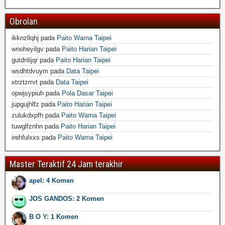
Obrolan
ikknzllqhj
pada
Paito Warna Taipei
wnoheyilgv
pada
Paito Harian Taipei
gutdnlijqr
pada
Paito Harian Taipei
wsdhtdvuym
pada
Data Taipei
xtrztzrrvt
pada
Data Taipei
opwjsypiuh
pada
Pola Dasar Taipei
jupgujhlfz
pada
Paito Harian Taipei
zulukdxpfh
pada
Paito Warna Taipei
tuwglfznhn
pada
Paito Harian Taipei
irehfulxxs
pada
Paito Warna Taipei
Master Teraktif 24 Jam terakhir
apel: 4 Komen
JOS GANDOS: 2 Komen
B O Y: 1 Komen