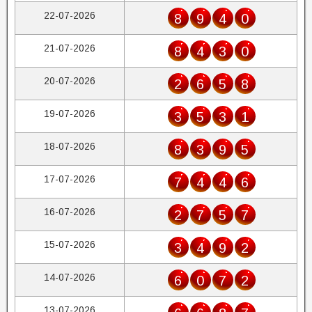
22-07-2026
8
9
4
0
21-07-2026
8
4
3
0
20-07-2026
2
6
5
8
19-07-2026
3
5
3
1
18-07-2026
8
3
9
5
17-07-2026
7
4
4
6
16-07-2026
2
7
5
7
15-07-2026
3
4
9
2
14-07-2026
6
0
7
2
13-07-2026