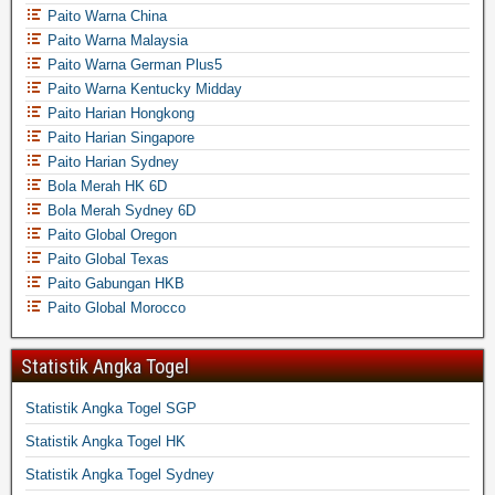
Paito Warna China
Paito Warna Malaysia
Paito Warna German Plus5
Paito Warna Kentucky Midday
Paito Harian Hongkong
Paito Harian Singapore
Paito Harian Sydney
Bola Merah HK 6D
Bola Merah Sydney 6D
Paito Global Oregon
Paito Global Texas
Paito Gabungan HKB
Paito Global Morocco
Statistik Angka Togel
Statistik Angka Togel SGP
Statistik Angka Togel HK
Statistik Angka Togel Sydney