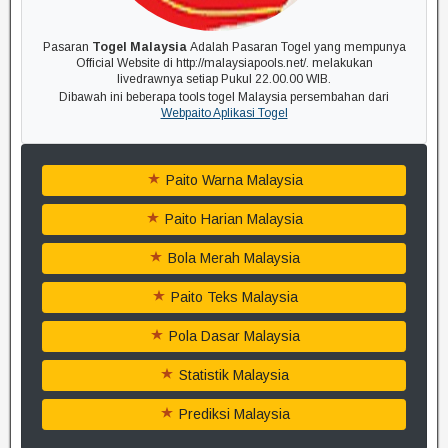
Pasaran
Togel Malaysia
Adalah Pasaran Togel yang mempunya
Official Website di http://malaysiapools.net/. melakukan
livedrawnya setiap Pukul 22.00.00 WIB.
Dibawah ini beberapa tools togel Malaysia persembahan dari
Webpaito Aplikasi Togel
Paito Warna Malaysia
Paito Harian Malaysia
Bola Merah Malaysia
Paito Teks Malaysia
Pola Dasar Malaysia
Statistik Malaysia
Prediksi Malaysia