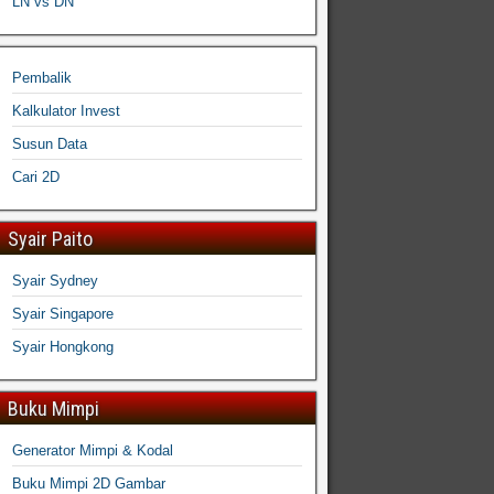
LN vs DN
Pembalik
Kalkulator Invest
Susun Data
Cari 2D
Syair Paito
Syair Sydney
Syair Singapore
Syair Hongkong
Buku Mimpi
Generator Mimpi & Kodal
Buku Mimpi 2D Gambar