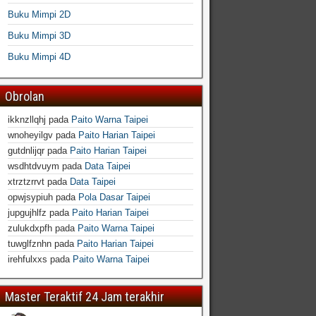
Buku Mimpi 2D
Buku Mimpi 3D
Buku Mimpi 4D
Obrolan
ikknzllqhj
pada
Paito Warna Taipei
wnoheyilgv
pada
Paito Harian Taipei
gutdnlijqr
pada
Paito Harian Taipei
wsdhtdvuym
pada
Data Taipei
xtrztzrrvt
pada
Data Taipei
opwjsypiuh
pada
Pola Dasar Taipei
jupgujhlfz
pada
Paito Harian Taipei
zulukdxpfh
pada
Paito Warna Taipei
tuwglfznhn
pada
Paito Harian Taipei
irehfulxxs
pada
Paito Warna Taipei
Master Teraktif 24 Jam terakhir