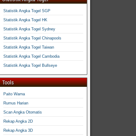
Statistik Angka Togel SGP
Statistik Angka Togel HK
Statistik Angka Togel Sydney
Statistik Angka Togel Chinapools
Statistik Angka Togel Taiwan
Statistik Angka Togel Cambodia
Statistik Angka Togel Bullseye
Tools
Paito Warna
Rumus Harian
Scan Angka Otomatis
Rekap Angka 2D
Rekap Angka 3D