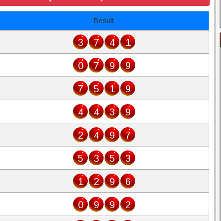
Result
3
7
4
1
0
7
9
9
7
5
1
9
4
4
3
9
2
4
9
7
5
3
5
3
1
2
9
6
0
9
9
2