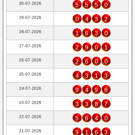
30-07-2026
5
5
5
0
29-07-2026
0
4
3
2
28-07-2026
1
6
3
0
27-07-2026
2
9
0
1
26-07-2026
2
6
0
0
25-07-2026
4
3
1
3
24-07-2026
9
4
9
8
23-07-2026
3
3
8
7
22-07-2026
5
6
4
0
21-07-2026
9
1
6
3