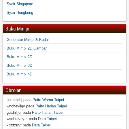
Syair Singapore
Syair Hongkong
Buku Mimpi
Generator Mimpi & Kodal
Buku Mimpi 2D Gambar
Buku Mimpi 2D
Buku Mimpi 3D
Buku Mimpi 4D
Obrolan
ikknzllqhj
pada
Paito Warna Taipei
wnoheyilgv
pada
Paito Harian Taipei
gutdnlijqr
pada
Paito Harian Taipei
wsdhtdvuym
pada
Data Taipei
xtrztzrrvt
pada
Data Taipei