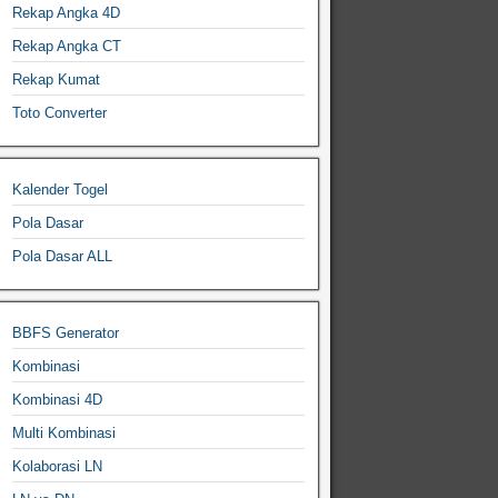
Rekap Angka 4D
Rekap Angka CT
Rekap Kumat
Toto Converter
Kalender Togel
Pola Dasar
Pola Dasar ALL
BBFS Generator
Kombinasi
Kombinasi 4D
Multi Kombinasi
Kolaborasi LN