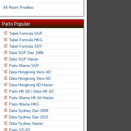
All Room Prediksi
Paito Populer
Tabel Formula SGP
Tabel Formula HKG
Tabel Formula SDY
Data SGP Dari 1986
Data SGP Harian
Paito Warna SGP
Data Hongkong Versi 4D
Data Hongkong Versi 6D
Data Hongkong 6D Harian
Paito HK 6D | Data HK 6D
Paito Warna HK 6d Harian
Paito Warna HKG
Data Sydney Dari 2009
Data Sydney Dari 2015
Data Sydney Harian
Paito SD 6D