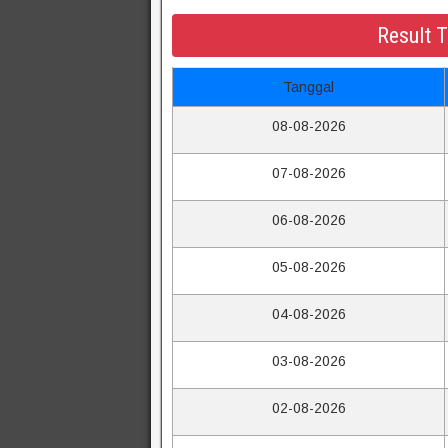
Result T
Tanggal
08-08-2026
07-08-2026
06-08-2026
05-08-2026
04-08-2026
03-08-2026
02-08-2026