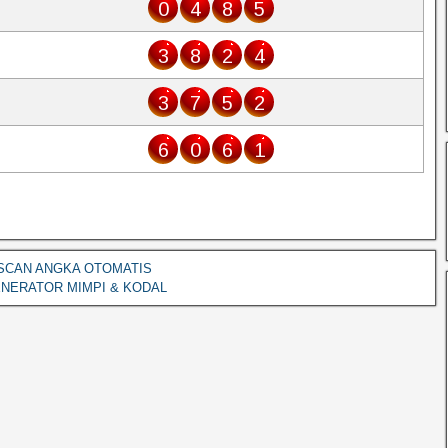
0
4
8
5
3
8
2
4
3
7
5
2
6
0
6
1
SCAN ANGKA OTOMATIS
NERATOR MIMPI & KODAL