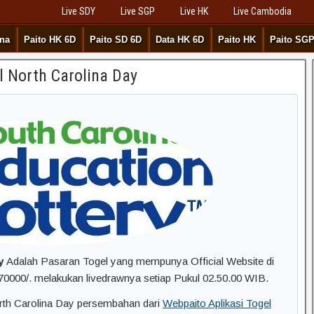
Live SDY
Live SGP
Live HK
Live Cambodia
rna
Paito HK 6D
Paito SD 6D
Data HK 6D
Paito HK
Paito SG
l North Carolina Day
ay
Adalah Pasaran Togel yang mempunya Official Website di
70000/. melakukan livedrawnya setiap Pukul 02.50.00 WIB.
orth Carolina Day persembahan dari
Webpaito Aplikasi Togel