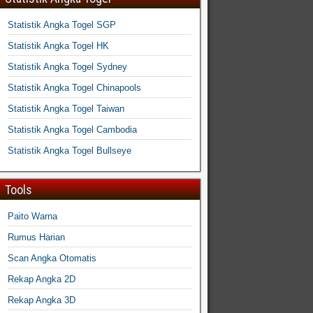
Statistik Angka Togel SGP
Statistik Angka Togel HK
Statistik Angka Togel Sydney
Statistik Angka Togel Chinapools
Statistik Angka Togel Taiwan
Statistik Angka Togel Cambodia
Statistik Angka Togel Bullseye
Tools
Paito Warna
Rumus Harian
Scan Angka Otomatis
Rekap Angka 2D
Rekap Angka 3D