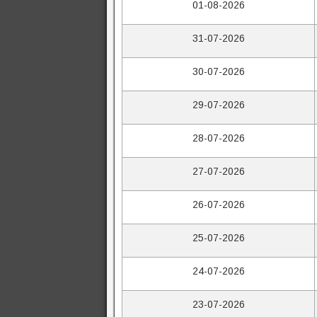
01-08-2026
31-07-2026
30-07-2026
29-07-2026
28-07-2026
27-07-2026
26-07-2026
25-07-2026
24-07-2026
23-07-2026