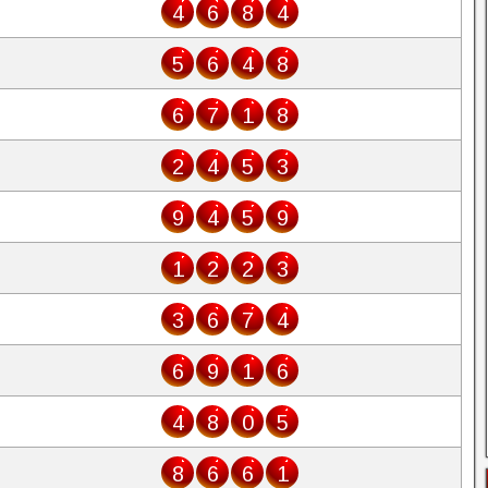
4
6
8
4
5
6
4
8
6
7
1
8
2
4
5
3
9
4
5
9
1
2
2
3
3
6
7
4
6
9
1
6
4
8
0
5
8
6
6
1