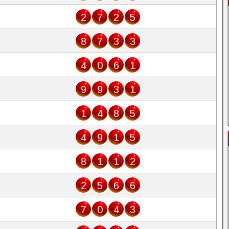
2
7
2
5
8
7
3
3
4
0
6
1
9
9
3
1
1
4
8
5
4
9
1
5
8
1
1
2
2
5
6
6
7
0
4
3