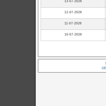
13-07-2026
12-07-2026
11-07-2026
10-07-2026
GE