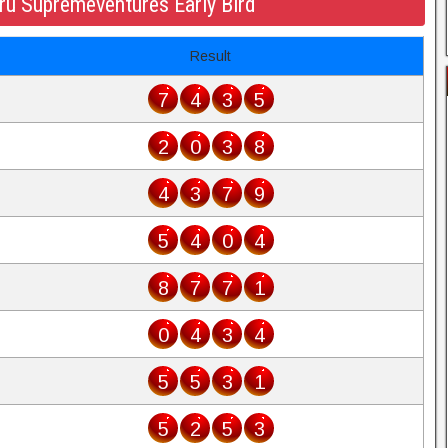
ru Supremeventures Early Bird
Result
7
4
3
5
2
0
3
8
4
3
7
9
5
4
0
4
8
7
7
1
0
4
3
4
5
5
3
1
5
2
5
3