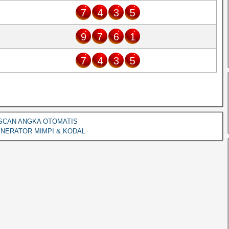
7
4
3
5
9
7
6
1
7
4
3
5
SCAN ANGKA OTOMATIS
NERATOR MIMPI & KODAL