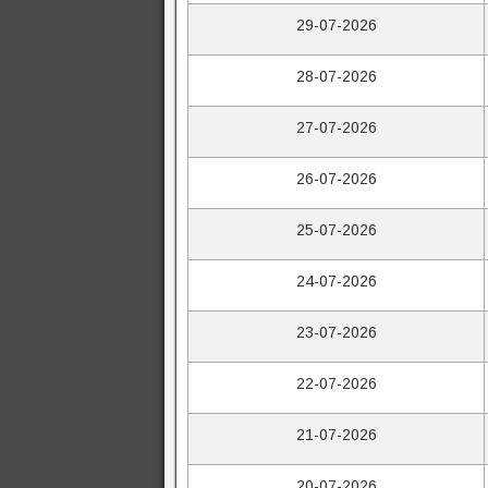
29-07-2026
28-07-2026
27-07-2026
26-07-2026
25-07-2026
24-07-2026
23-07-2026
22-07-2026
21-07-2026
20-07-2026