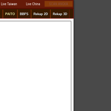
Live Taiwan
Live China
SCAN ANGKA
P
PAITO
BBFS
Rekap 2D
Rekap 3D