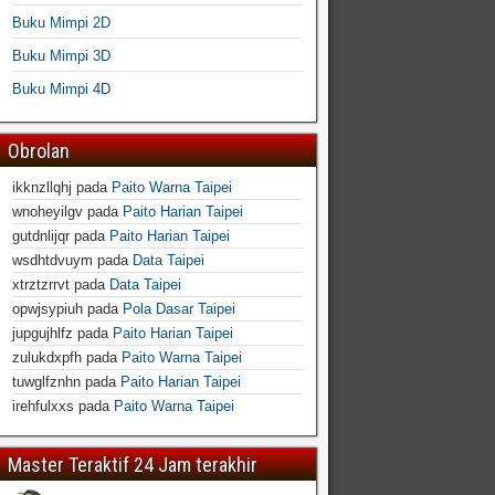
Buku Mimpi 2D
Buku Mimpi 3D
Buku Mimpi 4D
Obrolan
ikknzllqhj
pada
Paito Warna Taipei
wnoheyilgv
pada
Paito Harian Taipei
gutdnlijqr
pada
Paito Harian Taipei
wsdhtdvuym
pada
Data Taipei
xtrztzrrvt
pada
Data Taipei
opwjsypiuh
pada
Pola Dasar Taipei
jupgujhlfz
pada
Paito Harian Taipei
zulukdxpfh
pada
Paito Warna Taipei
tuwglfznhn
pada
Paito Harian Taipei
irehfulxxs
pada
Paito Warna Taipei
Master Teraktif 24 Jam terakhir