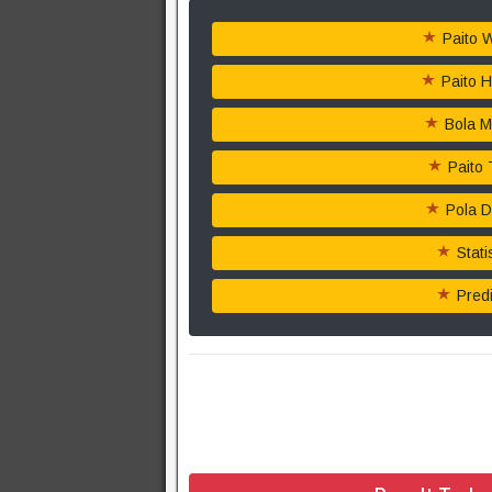
Paito W
Paito H
Bola M
Paito 
Pola D
Stati
Predi