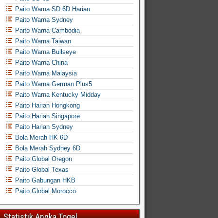
Paito Warna SD 6D Harian
Paito Warna Sydney
Paito Warna Cambodia
Paito Warna Taiwan
Paito Warna Bullseye
Paito Warna China
Paito Warna Malaysia
Paito Warna German Plus5
Paito Warna Kentucky Midday
Paito Harian Hongkong
Paito Harian Singapore
Paito Harian Sydney
Bola Merah HK 6D
Bola Merah Sydney 6D
Paito Global Oregon
Paito Global Texas
Paito Gabungan HKB
Paito Global Morocco
Statistik Angka Togel