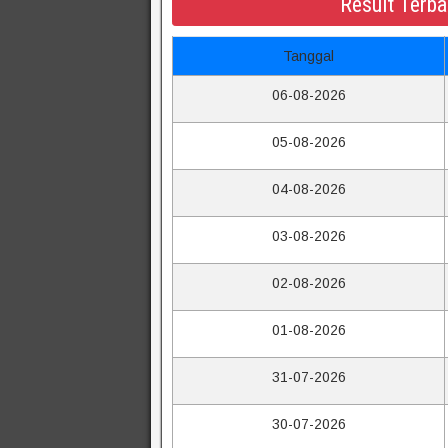
Result Terba
Tanggal
06-08-2026
05-08-2026
04-08-2026
03-08-2026
02-08-2026
01-08-2026
31-07-2026
30-07-2026