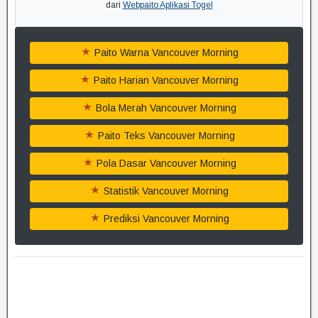
dari
Webpaito Aplikasi Togel
Paito Warna Vancouver Morning
Paito Harian Vancouver Morning
Bola Merah Vancouver Morning
Paito Teks Vancouver Morning
Pola Dasar Vancouver Morning
Statistik Vancouver Morning
Prediksi Vancouver Morning