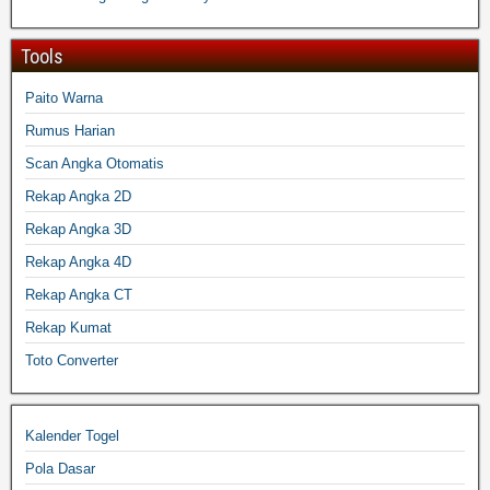
Tools
Paito Warna
Rumus Harian
Scan Angka Otomatis
Rekap Angka 2D
Rekap Angka 3D
Rekap Angka 4D
Rekap Angka CT
Rekap Kumat
Toto Converter
Kalender Togel
Pola Dasar