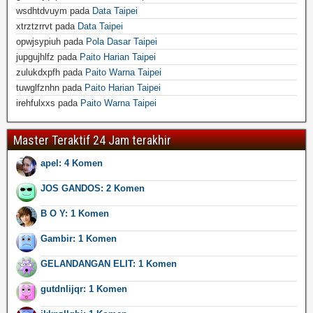
wsdhtdvuym
pada
Data Taipei
xtrztzrrvt
pada
Data Taipei
opwjsypiuh
pada
Pola Dasar Taipei
jupgujhlfz
pada
Paito Harian Taipei
zulukdxpfh
pada
Paito Warna Taipei
tuwglfznhn
pada
Paito Harian Taipei
irehfulxxs
pada
Paito Warna Taipei
Master Teraktif 24 Jam terakhir
apel: 4 Komen
JOS GANDOS: 2 Komen
B O Y: 1 Komen
Gambir: 1 Komen
GELANDANGAN ELIT: 1 Komen
gutdnlijqr: 1 Komen