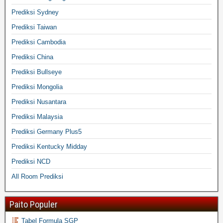
Prediksi Sydney
Prediksi Taiwan
Prediksi Cambodia
Prediksi China
Prediksi Bullseye
Prediksi Mongolia
Prediksi Nusantara
Prediksi Malaysia
Prediksi Germany Plus5
Prediksi Kentucky Midday
Prediksi NCD
All Room Prediksi
Paito Populer
Tabel Formula SGP