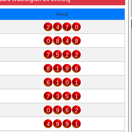
Result
2
4
7
0
0
8
4
8
7
5
2
2
8
1
9
6
6
1
0
1
7
3
5
1
0
9
6
2
4
9
9
1