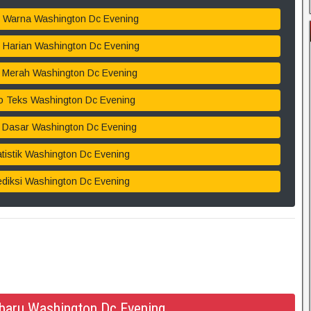
o Warna Washington Dc Evening
 Harian Washington Dc Evening
 Merah Washington Dc Evening
o Teks Washington Dc Evening
 Dasar Washington Dc Evening
tistik Washington Dc Evening
diksi Washington Dc Evening
rbaru Washington Dc Evening