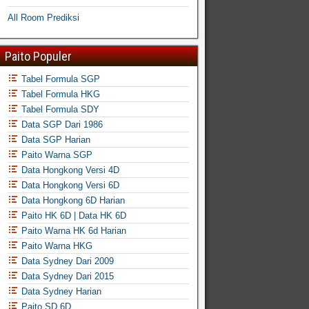
All Room Prediksi
Paito Populer
Tabel Formula SGP
Tabel Formula HKG
Tabel Formula SDY
Data SGP Dari 1986
Data SGP Harian
Paito Warna SGP
Data Hongkong Versi 4D
Data Hongkong Versi 6D
Data Hongkong 6D Harian
Paito HK 6D | Data HK 6D
Paito Warna HK 6d Harian
Paito Warna HKG
Data Sydney Dari 2009
Data Sydney Dari 2015
Data Sydney Harian
Paito SD 6D