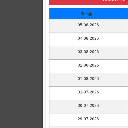
Tanggal
05-08-2026
04-08-2026
03-08-2026
02-08-2026
01-08-2026
31-07-2026
30-07-2026
29-07-2026