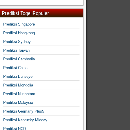
Prediksi Togel Populer
Prediksi Singapore
Prediksi Hongkong
Prediksi Sydney
Prediksi Taiwan
Prediksi Cambodia
Prediksi China
Prediksi Bullseye
Prediksi Mongolia
Prediksi Nusantara
Prediksi Malaysia
Prediksi Germany Plus5
Prediksi Kentucky Midday
Prediksi NCD