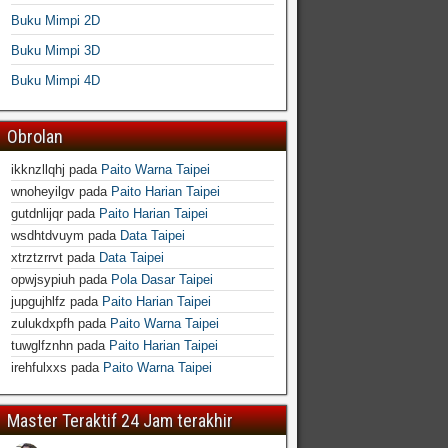
Buku Mimpi 2D
Buku Mimpi 3D
Buku Mimpi 4D
Obrolan
ikknzllqhj
pada
Paito Warna Taipei
wnoheyilgv
pada
Paito Harian Taipei
gutdnlijqr
pada
Paito Harian Taipei
wsdhtdvuym
pada
Data Taipei
xtrztzrrvt
pada
Data Taipei
opwjsypiuh
pada
Pola Dasar Taipei
jupgujhlfz
pada
Paito Harian Taipei
zulukdxpfh
pada
Paito Warna Taipei
tuwglfznhn
pada
Paito Harian Taipei
irehfulxxs
pada
Paito Warna Taipei
Master Teraktif 24 Jam terakhir