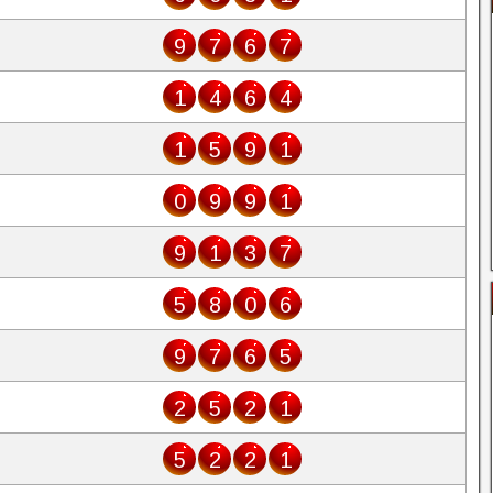
9
7
6
7
1
4
6
4
1
5
9
1
0
9
9
1
9
1
3
7
5
8
0
6
9
7
6
5
2
5
2
1
5
2
2
1