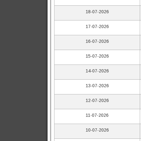
18-07-2026
17-07-2026
16-07-2026
15-07-2026
14-07-2026
13-07-2026
12-07-2026
11-07-2026
10-07-2026