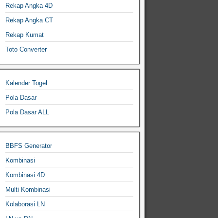
Rekap Angka 4D
Rekap Angka CT
Rekap Kumat
Toto Converter
Kalender Togel
Pola Dasar
Pola Dasar ALL
BBFS Generator
Kombinasi
Kombinasi 4D
Multi Kombinasi
Kolaborasi LN