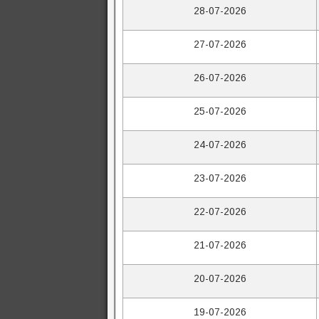
28-07-2026
27-07-2026
26-07-2026
25-07-2026
24-07-2026
23-07-2026
22-07-2026
21-07-2026
20-07-2026
19-07-2026