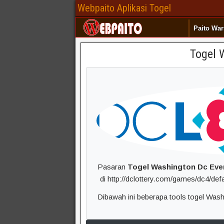
Webpaito Aplikasi Togel
Paito Wa
Togel 
Pasaran
Togel Washington Dc Ev
di http://dclottery.com/games/dc4/de
Dibawah ini beberapa tools togel Wa