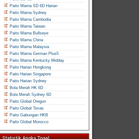
Paito Warna SD 6D Harian
Paito Warna Sydney
Paito Warna Cambodia
Paito Warna Taiwan
Paito Warna Bullseye
Paito Warna China
Paito Warna Malaysia
Paito Warna German Plus5
Paito Warna Kentucky Midday
Paito Harian Hongkong
Paito Harian Singapore
Paito Harian Sydney
Bola Merah HK 6D
Bola Merah Sydney 6D
Paito Global Oregon
Paito Global Texas
Paito Gabungan HKB
Paito Global Morocco
Statistik Angka Togel