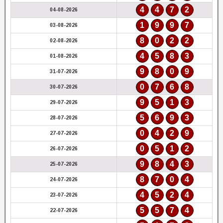
4
4
7
2
04-08-2026
1
9
9
7
03-08-2026
8
0
2
2
02-08-2026
4
5
8
3
01-08-2026
9
8
0
9
31-07-2026
0
7
6
8
30-07-2026
9
5
1
3
29-07-2026
5
6
9
3
28-07-2026
0
4
2
9
27-07-2026
0
5
1
2
26-07-2026
9
8
4
3
25-07-2026
8
7
0
4
24-07-2026
4
5
2
4
23-07-2026
5
5
7
4
22-07-2026