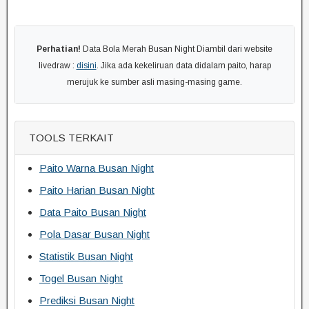
Perhatian!
Data Bola Merah Busan Night Diambil dari website
livedraw :
disini
. Jika ada kekeliruan data didalam paito, harap
merujuk ke sumber asli masing-masing game.
TOOLS TERKAIT
Paito Warna Busan Night
Paito Harian Busan Night
Data Paito Busan Night
Pola Dasar Busan Night
Statistik Busan Night
Togel Busan Night
Prediksi Busan Night