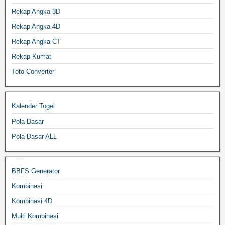
Rekap Angka 3D
Rekap Angka 4D
Rekap Angka CT
Rekap Kumat
Toto Converter
Kalender Togel
Pola Dasar
Pola Dasar ALL
BBFS Generator
Kombinasi
Kombinasi 4D
Multi Kombinasi