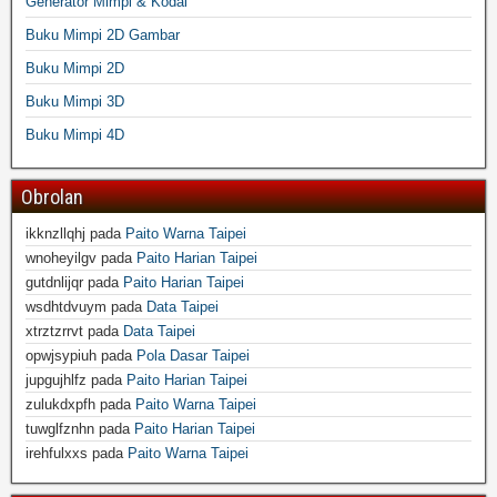
Generator Mimpi & Kodal
Buku Mimpi 2D Gambar
Buku Mimpi 2D
Buku Mimpi 3D
Buku Mimpi 4D
Obrolan
ikknzllqhj
pada
Paito Warna Taipei
wnoheyilgv
pada
Paito Harian Taipei
gutdnlijqr
pada
Paito Harian Taipei
wsdhtdvuym
pada
Data Taipei
xtrztzrrvt
pada
Data Taipei
opwjsypiuh
pada
Pola Dasar Taipei
jupgujhlfz
pada
Paito Harian Taipei
zulukdxpfh
pada
Paito Warna Taipei
tuwglfznhn
pada
Paito Harian Taipei
irehfulxxs
pada
Paito Warna Taipei