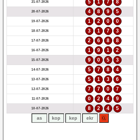
5
1
7
8
21-07-2026
4
8
9
5
20-07-2026
1
2
0
0
19-07-2026
3
1
7
3
18-07-2026
2
6
8
8
17-07-2026
1
9
1
2
16-07-2026
9
0
5
3
15-07-2026
5
7
8
4
14-07-2026
5
1
3
6
13-07-2026
7
7
0
7
12-07-2026
0
2
4
9
11-07-2026
8
2
4
5
10-07-2026