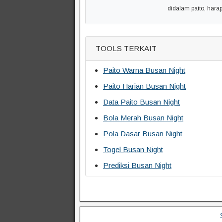
didalam paito, har
TOOLS TERKAIT
Paito Warna Busan Night
Paito Harian Busan Night
Data Paito Busan Night
Bola Merah Busan Night
Pola Dasar Busan Night
Togel Busan Night
Prediksi Busan Night