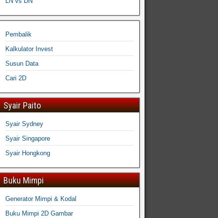
LN vs DN
Pembalik
Kalkulator Invest
Susun Data
Cari 2D
Syair Paito
Syair Sydney
Syair Singapore
Syair Hongkong
Buku Mimpi
Generator Mimpi & Kodal
Buku Mimpi 2D Gambar