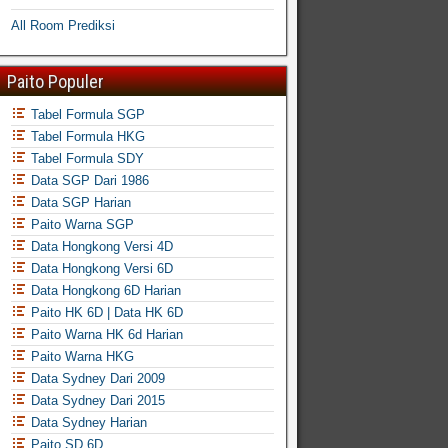
All Room Prediksi
Paito Populer
Tabel Formula SGP
Tabel Formula HKG
Tabel Formula SDY
Data SGP Dari 1986
Data SGP Harian
Paito Warna SGP
Data Hongkong Versi 4D
Data Hongkong Versi 6D
Data Hongkong 6D Harian
Paito HK 6D | Data HK 6D
Paito Warna HK 6d Harian
Paito Warna HKG
Data Sydney Dari 2009
Data Sydney Dari 2015
Data Sydney Harian
Paito SD 6D