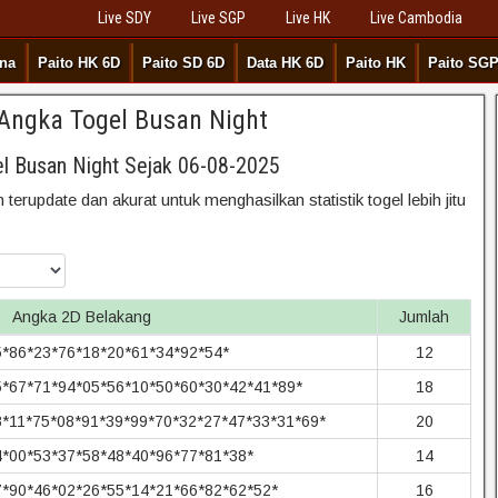
Live SDY
Live SGP
Live HK
Live Cambodia
rna
Paito HK 6D
Paito SD 6D
Data HK 6D
Paito HK
Paito SG
 Angka Togel Busan Night
gel Busan Night Sejak 06-08-2025
erupdate dan akurat untuk menghasilkan statistik togel lebih jitu
Angka 2D Belakang
Jumlah
5*86*23*76*18*20*61*34*92*54*
12
5*67*71*94*05*56*10*50*60*30*42*41*89*
18
8*11*75*08*91*39*99*70*32*27*47*33*31*69*
20
4*00*53*37*58*48*40*96*77*81*38*
14
7*90*46*02*26*55*14*21*66*82*62*52*
16