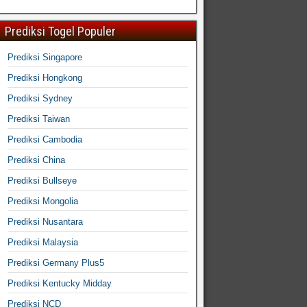
Prediksi Togel Populer
Prediksi Singapore
Prediksi Hongkong
Prediksi Sydney
Prediksi Taiwan
Prediksi Cambodia
Prediksi China
Prediksi Bullseye
Prediksi Mongolia
Prediksi Nusantara
Prediksi Malaysia
Prediksi Germany Plus5
Prediksi Kentucky Midday
Prediksi NCD