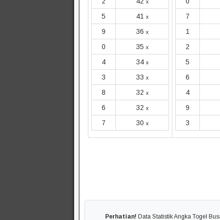
2
42
0
x
5
41
7
x
9
36
1
x
0
35
2
x
4
34
5
x
3
33
6
x
8
32
4
x
6
32
9
x
7
30
3
x
Perhatian!
Data Statistik Angka Togel Bus