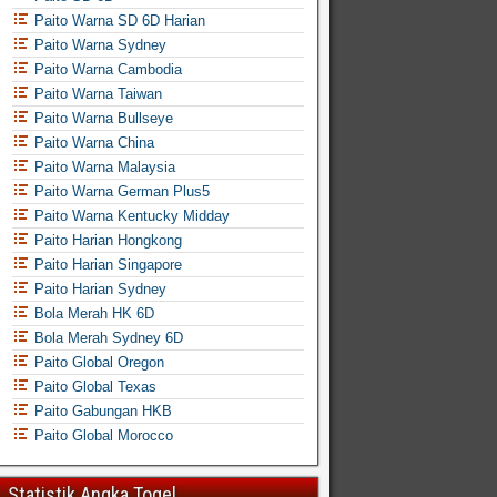
Paito Warna SD 6D Harian
Paito Warna Sydney
Paito Warna Cambodia
Paito Warna Taiwan
Paito Warna Bullseye
Paito Warna China
Paito Warna Malaysia
Paito Warna German Plus5
Paito Warna Kentucky Midday
Paito Harian Hongkong
Paito Harian Singapore
Paito Harian Sydney
Bola Merah HK 6D
Bola Merah Sydney 6D
Paito Global Oregon
Paito Global Texas
Paito Gabungan HKB
Paito Global Morocco
Statistik Angka Togel