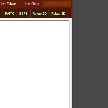
Live Taiwan
Live China
SCAN ANGKA
P
PAITO
BBFS
Rekap 2D
Rekap 3D