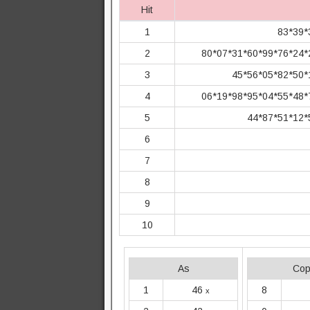
Hit
1
83*39*
2
80*07*31*60*99*76*24*
3
45*56*05*82*50*
4
06*19*98*95*04*55*48*
5
44*87*51*12*
6
7
8
9
10
As
Co
1
46
8
x