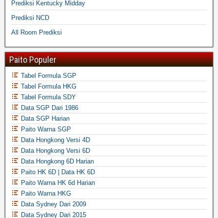
Prediksi Kentucky Midday
Prediksi NCD
All Room Prediksi
Paito Populer
Tabel Formula SGP
Tabel Formula HKG
Tabel Formula SDY
Data SGP Dari 1986
Data SGP Harian
Paito Warna SGP
Data Hongkong Versi 4D
Data Hongkong Versi 6D
Data Hongkong 6D Harian
Paito HK 6D | Data HK 6D
Paito Warna HK 6d Harian
Paito Warna HKG
Data Sydney Dari 2009
Data Sydney Dari 2015