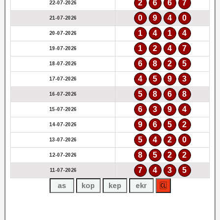
2
6
6
7
22-07-2026
0
9
4
0
21-07-2026
1
4
1
4
20-07-2026
1
2
4
7
19-07-2026
6
8
2
5
18-07-2026
4
5
9
3
17-07-2026
5
8
6
8
16-07-2026
6
3
9
4
15-07-2026
9
6
5
2
14-07-2026
5
4
2
0
13-07-2026
8
5
2
2
12-07-2026
7
4
3
5
11-07-2026