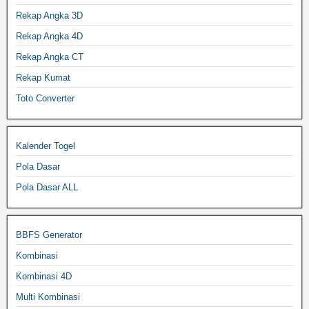
Rekap Angka 3D
Rekap Angka 4D
Rekap Angka CT
Rekap Kumat
Toto Converter
Kalender Togel
Pola Dasar
Pola Dasar ALL
BBFS Generator
Kombinasi
Kombinasi 4D
Multi Kombinasi