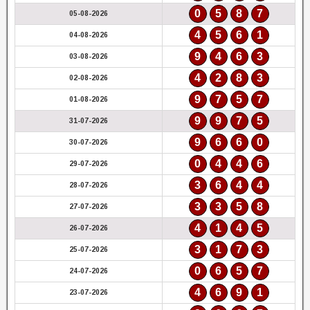
0
5
8
7
05-08-2026
4
5
6
1
04-08-2026
9
4
6
3
03-08-2026
4
2
8
3
02-08-2026
9
7
5
7
01-08-2026
9
9
7
5
31-07-2026
9
6
6
0
30-07-2026
0
4
4
6
29-07-2026
3
6
4
4
28-07-2026
3
3
5
8
27-07-2026
4
1
4
5
26-07-2026
3
1
7
3
25-07-2026
0
6
5
7
24-07-2026
4
6
9
1
23-07-2026