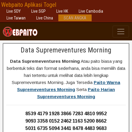
Webpaito Aplikasi Togel
Live SDY
Live SGP
Live HK
Live Cambodia
Live Taiwan
Live China
SCAN ANGKA
Data Supremeventures Morning
Data Supremeventures Morning
Atau paito biasa yang
berbentuk teks dan format sederhana, anda bisa memilih data
hari tertentu untuk melihat data lebih lengkap
Supremeventures Morning. Juga Tersedia
Paito Warna
Supremeventures Morning
Serta
Paito Harian
Supremeventures Morning
8539 4179 1928 3866 7283 4810 9952
9093 3358 0152 2462 1163 5200 8662
5031 6735 5094 3441 8478 4483 9683