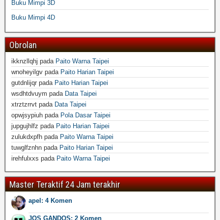
Buku Mimpi 3D
Buku Mimpi 4D
Obrolan
ikknzllqhj
pada
Paito Warna Taipei
wnoheyilgv
pada
Paito Harian Taipei
gutdnlijqr
pada
Paito Harian Taipei
wsdhtdvuym
pada
Data Taipei
xtrztzrrvt
pada
Data Taipei
opwjsypiuh
pada
Pola Dasar Taipei
jupgujhlfz
pada
Paito Harian Taipei
zulukdxpfh
pada
Paito Warna Taipei
tuwglfznhn
pada
Paito Harian Taipei
irehfulxxs
pada
Paito Warna Taipei
Master Teraktif 24 Jam terakhir
apel: 4 Komen
JOS GANDOS: 2 Komen